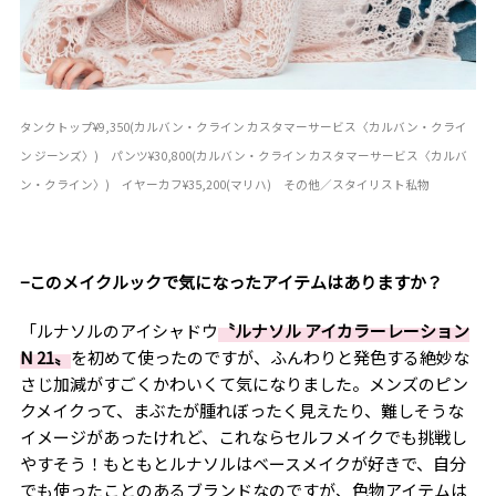
タンクトップ¥9,350(カルバン・クライン カスタマーサービス〈カルバン・クライ
ン ジーンズ〉) パンツ¥30,800(カルバン・クライン カスタマーサービス〈カルバ
ン・クライン〉) イヤーカフ¥35,200(マリハ) その他／スタイリスト私物
−このメイクルックで気になったアイテムはありますか？
「ルナソルのアイシャドウ
〝ルナソル アイカラーレーション
N 21〟
を初めて使ったのですが、ふんわりと発色する絶妙な
さじ加減がすごくかわいくて気になりました。メンズのピン
クメイクって、まぶたが腫れぼったく見えたり、難しそうな
イメージがあったけれど、これならセルフメイクでも挑戦し
やすそう！もともとルナソルはベースメイクが好きで、自分
でも使ったことのあるブランドなのですが、色物アイテムは