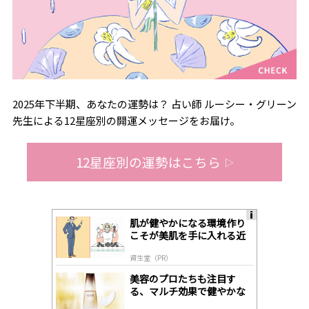
2025年下半期、あなたの運勢は？ 占い師 ルーシー・グリーン
先生による12星座別の開運メッセージをお届け。
12星座別の運勢はこちら
▷
肌が健やかになる環境作り
A
こそが美肌を手に入れる近
ds
道
by
資生堂（PR）
lo
gl
美容のプロたちも注目す
y
る、マルチ効果で健やかな
肌へ導く高機能美容液