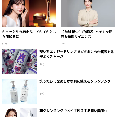
キュッと引き締まり、イキイキとし
【友利 新先生が解説】ハチミツ研
た肌印象に
究＆先進サイエンス
(PR)
(PR)
整い系エナジードリンクでビタミンも栄養素も効
率よくチャージ！
(PR)
洗うたびになめらかな肌に整えるクレンジング
(PR)
朝クレンジングでメイク映えする潤い美肌へ