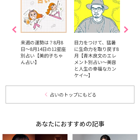
月23
来週の運勢は？8月8
目力をつけて、猛暑
【香
12星座
日～8月14日の12星座
に生命力を取り戻す8
真木
ちゃ
別占い【美的子ちゃ
月【青木良文のエレ
月の
ん占い】
メント別占い～美容
の開
と人生の幸福なカン
ケイ～】
占いのトップにもどる
あなたにおすすめの記事