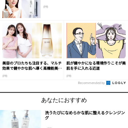
(PR)
美容のプロたちも注目する、マルチ
肌が健やかになる環境作りこそが美
効果で健やかな肌へ導く高機能美容
肌を手に入れる近道
液
(PR)
(PR)
Recommended by
あなたにおすすめ
洗うたびになめらかな肌に整えるクレンジン
グ