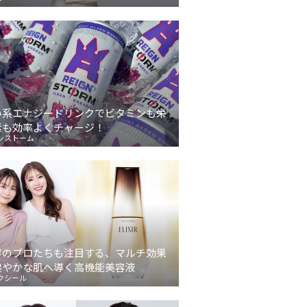
い系エナジードリンクでビタミンも栄
素も効率よくチャージ！
ンストーム
容のプロたちも注目する、マルチ効果
健やかな肌へ導く高機能美容液
クシール