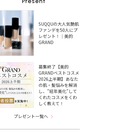
Present
SUQQUの大人気艶肌
ファンデを50人にプ
レゼント！｜美的
GRAND
募集終了【美的
GRANDベストコスメ
2026上半期】あなた
の肌・髪悩みを解消
し、”経年美化”して
くれたコスメをくわ
しく教えて！
プレゼント一覧へ