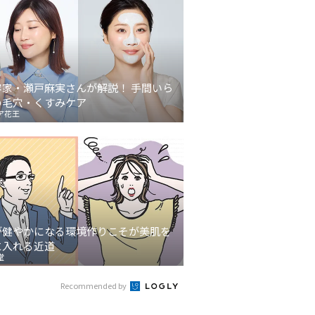
容家・瀬戸麻実さんが解説！ 手間いら
の毛穴・くすみケア
ア花王
が健やかになる環境作りこそが美肌を
に入れる近道
堂
Recommended by