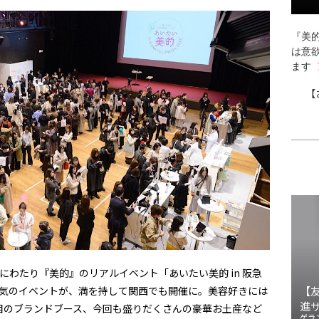
『美的
は意
ます
【
間にわたり『美的』のリアルイベント「あいたい美的 in 阪急
大人気のイベントが、満を持して関西でも開催に。美容好きには
【
進
目のブランドブース、今回も盛りだくさんの豪華お土産など
ゲラ