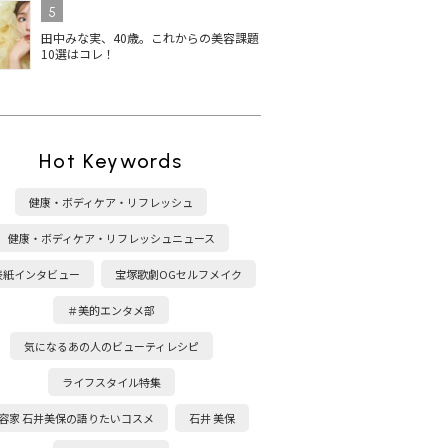
5
田中みな実、40歳。これからの美容課題
10選はコレ！
Hot Keywords
健康・ボディケア・リフレッシュ
健康・ボディケア・リフレッシュニュース
表紙インタビュー
宝塚歌劇OGセルフメイク
＃美的エンタメ部
気になるあの人のビューティレシピ
ライフスタイル特集
容家 石井美保の語りたいコスメ
石井 美保