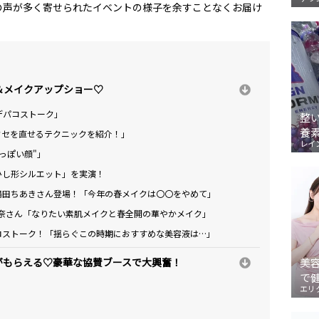
の声が多く寄せられたイベントの様子を余すことなくお届け
＆メイクアップショー♡
デパコストーク」
整
養
にクセを直せるテクニックを紹介！」
レイ
今っぽい顔"」
ひし形シルエット」を実演！
嶋田ちあきさん登場！「今年の春メイクは〇〇をやめて」
奈さん「なりたい素肌メイクと春全開の華やかメイク」
ロストーク！「揺らぐこの時期におすすめな美容液は…」
がもらえる♡豪華な協賛ブースで大興奮！
美
で
エリ