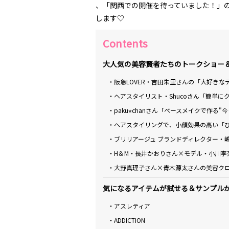
、「関西での開催を待っていました！」
します♡
Contents
大人気の美容賢者たちのトークショー
・阪急LOVER・吉田朱里さんの「大好きな
・ヘアスタイリスト・Shucoさん「簡単
・paku⭐︎chanさん「ベースメイクで作る"
・ヘアスタイリングで、小顔効果の高い「
・ブリリアージュ ブランドディレクター・
・H＆M・長井かおりさん×モデル・小川李
・大野真理子さん×青木源太さんの美容ク
気になるアイテムが試せる＆サンプル
・アスレティア
・ADDICTION