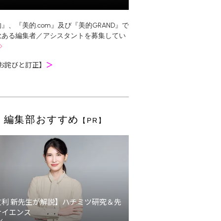
』、『美的.com』及び『美的GRAND』で
欲ある編集者／アシスタントを募集してい
お詫びと訂正】
＞
編集部おすすめ
【PR】
友利 新先生が解説】ハチミツ研究＆先
サイエンス
ン