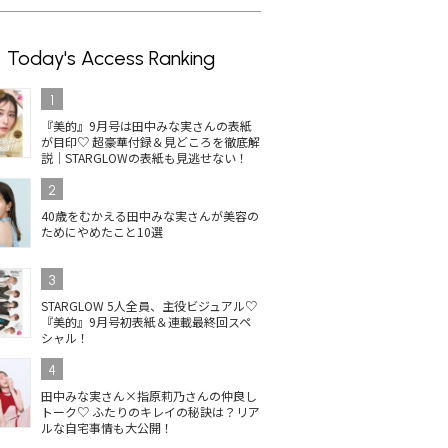
Today's Access Ranking
1
『美的』9月号は田中みな実さんの表紙
が目印♡ 超豪華付録＆見どころを徹底解
説｜STARGLOWの表紙も見逃せない！
2
40歳をむかえる田中みな実さんが美容の
ためにやめたこと10選
3
STARGLOW 5人全員、主役ビジュアル♡
『美的』9月号初表紙＆連載最終回スペ
シャル！
4
田中みな実さん×指原莉乃さんの仲良し
トーク♡ ふたりのキレイの秘訣は？リア
ルな自宅事情も大公開！