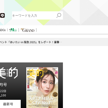
SDGs
関西で初開催！『美的』のリアルイベント「あいたい in 阪急 2025」をレポート！豪華ステージ・ブース・おみやげを一挙紹介♪
月号
22日
,100
最新号