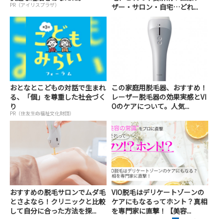
PR（アイリスプラザ）
ザー・サロン・自宅…どれ...
おとなとこどもの対話で生まれ
この家庭用脱毛器、おすすめ！
る、「個」を尊重した社会づく
レーザー脱毛器の効果実感とVI
り
Oのケアについて。人気...
PR（住友生命福祉文化財団）
おすすめの脱毛サロンでムダ毛
VIO脱毛はデリケートゾーンの
とさよなら！クリニックと比較
ケアにもなるってホント？真相
して自分に合った方法を探...
を専門家に直撃！【美容...