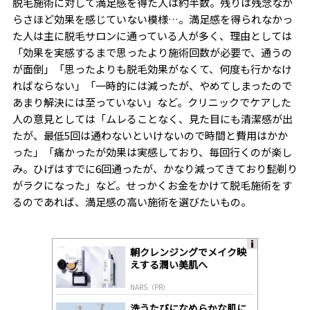
脱毛施術に対して満足感を得た人は約半数。残りは残念なが
らさほど効果を感じていない模様…。満足感を得られなかっ
た人は主に脱毛サロンに通っている人が多く、理由としては
「効果を実感するまで思ったより施術回数が必要で、通うの
が面倒」「思ったよりも脱毛効果がなくて、何度も行かなけ
ればならない」「一時的には減ったが、やめてしまったので
あまり解決には至っていない」など。クリニックでケアした
人の意見としては「ムレることなく、見た目にも清潔感が出
たが、最低5回は通わないといけないので時間と費用はかか
った」「痛かったが効果は実感しており、毎回行くのが楽し
み。ひげはすでに6回通ったが、かなり減ってきており髭剃り
がラクになった」など。せっかくお金をかけて脱毛施術をす
るのであれば、満足感の高い施術を選びたいもの。
朝クレンジングでメイク映
A
えする潤い美肌へ
ds
by
NARS（PR）
lo
gl
洗うたびになめらかな肌に