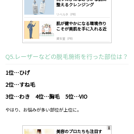
y
整えるクレンジング
リベルタ（PR）
肌が健やかになる環境作り
こそが美肌を手に入れる近
道
資生堂（PR）
Q5.レーザーなどの脱毛施術を行った部位は？
1位…ひげ
2位…すね毛
3位…わき 4位…胸毛 5位…VIO
やはり、お悩みが多い部位が上位に。
美容のプロたちも注目す
A