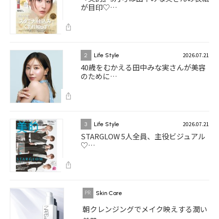
が目印♡…
2026.07.21
2
Life Style
40歳をむかえる田中みな実さんが美容
のために…
2026.07.21
3
Life Style
STARGLOW 5人全員、主役ビジュアル
♡…
Skin Care
朝クレンジングでメイク映えする潤い