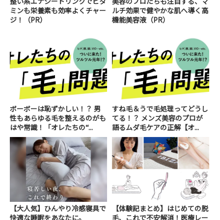
整い系エナジードリンクでビタ
美容のプロたちも注目する、マ
ミンも栄養素も効率よくチャー
ルチ効果で健やかな肌へ導く高
ジ！（PR）
機能美容液（PR）
ボーボーは恥ずかしい！？ 男
すね毛＆うで毛処理ってどうし
性もあらゆる毛を整えるのがも
てる！？ メンズ美容のプロが
はや常識！「オレたちの“...
語るムダ毛ケアの正解【オ...
【大人気】ひんやり冷感寝具で
【体験記まとめ】はじめての脱
快適な睡眠をあなたに。
毛、これで不安解消！医療レー