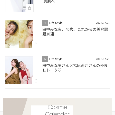
美肌へ
2026.07.21
4
Life Style
田中みな実、40歳。これからの美容課
題10選…
2026.07.21
5
Life Style
田中みな実さん×指原莉乃さんの仲良
しトーク♡…
Cosme
Calendar