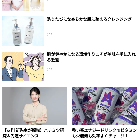
洗うたびになめらかな肌に整えるクレンジング
(PR)
肌が健やかになる環境作りこそが美肌を手に入れ
る近道
(PR)
【友利 新先生が解説】ハチミツ研
整い系エナジードリンクでビタミン
究＆先進サイエンス
も栄養素も効率よくチャージ！