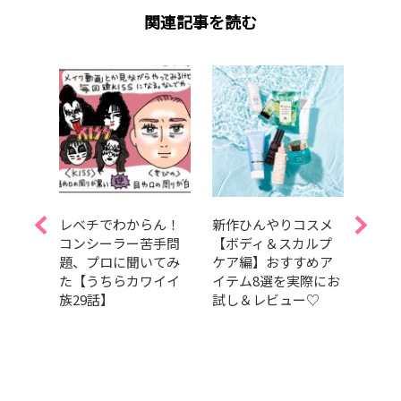
関連記事を読む
Aぇ!
レベチでわからん！
新作ひんやりコスメ
夏を
島如恵
コンシーラー苦手問
【ボディ＆スカルプ
しっ
題、プロに聞いてみ
ケア編】おすすめア
暑さ
スドラ
た【うちらカワイイ
イテム8選を実際にお
容持
t
族29話】
試し＆レビュー♡
つの
演！【試