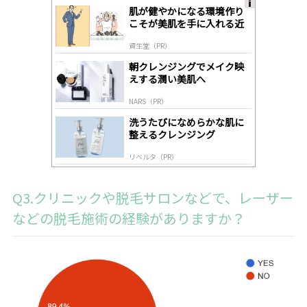
肌が健やかになる環境作り
A
こそが美肌を手に入れる近
ds
道
by
資生堂（PR）
lo
gl
朝クレンジングでメイク映
y
えする潤い美肌へ
NARS（PR）
洗うたびになめらかな肌に
整えるクレンジング
リベルタ（PR）
Q3.クリニックや脱毛サロンなどで、レーザー
などの脱毛施術の経験がありますか？