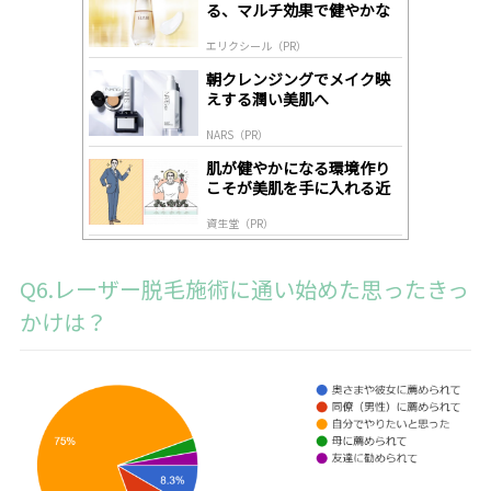
る、マルチ効果で健やかな
ds
肌へ導く高機能美容液
by
エリクシール（PR）
lo
gl
朝クレンジングでメイク映
y
えする潤い美肌へ
NARS（PR）
肌が健やかになる環境作り
こそが美肌を手に入れる近
道
資生堂（PR）
Q6.レーザー脱毛施術に通い始めた思ったきっ
かけは？