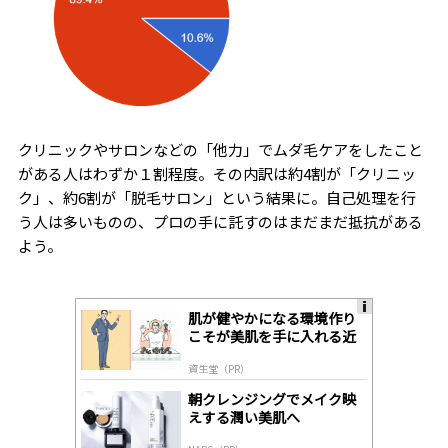
クリニックやサロンなどの「他力」でムダ毛ケアをしたこと
がある人はわずか１割程度。その内訳は約4割が「クリニッ
ク」、約6割が「脱毛サロン」という結果に。自己処理を行
う人は多いものの、プロの手に託すのはまだまだ抵抗がある
よう。
肌が健やかになる環境作り
A
こそが美肌を手に入れる近
ds
道
by
資生堂（PR）
lo
gl
朝クレンジングでメイク映
y
えする潤い美肌へ