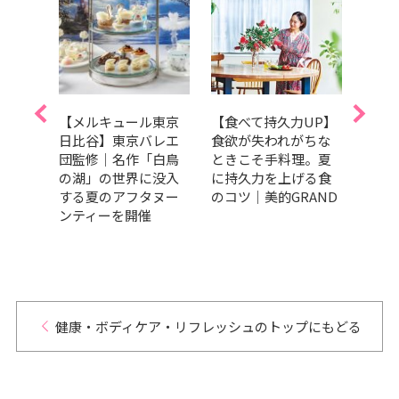
うり
【メルキュール東京
【食べて持久力UP】
美肌
で夏
日比谷】東京バレエ
食欲が失われがちな
ラダ
冷や
団監修｜名作「白鳥
ときこそ手料理。夏
トま
サラ
の湖」の世界に没入
に持久力を上げる食
キレ
する夏のアフタヌー
のコツ｜美的GRAND
ンティーを開催
健康・ボディケア・リフレッシュのトップにもどる