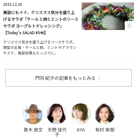
2025.12.20
美容にもイイ、クリスマス気分を盛り上
げるサラダ「ケールと柿とミントのリース
サラダ ヨーグルトドレッシング」
【Today’s SALAD #346】
クリスマス気分を盛り上げるリースサラダ。
野菜の王様・ケールと柿、ミントやアマラン
サスで、美容効果もたっぷりに。
門司 紀子の記事をもっとみる
青木 良文
天野 佳代
AYA
有村 実樹
子