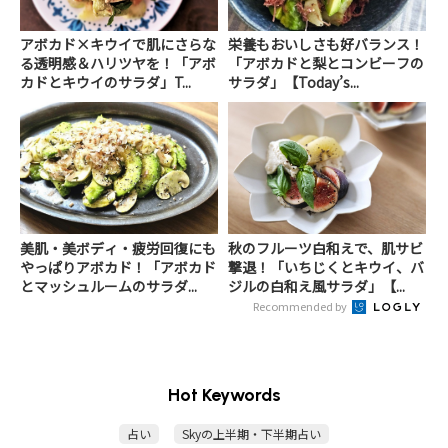
アボカド×キウイで肌にさらな
栄養もおいしさも好バランス！
る透明感＆ハリツヤを！「アボ
「アボカドと梨とコンビーフの
カドとキウイのサラダ」T...
サラダ」【Today’s...
美肌・美ボディ・疲労回復にも
秋のフルーツ白和えで、肌サビ
やっぱりアボカド！「アボカド
撃退！「いちじくとキウイ、バ
とマッシュルームのサラダ...
ジルの白和え風サラダ」【...
Recommended by
Hot Keywords
占い
Skyの上半期・下半期占い