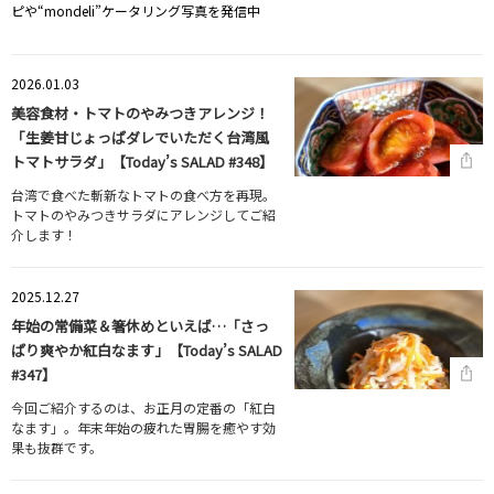
ピや“mondeli”ケータリング写真を発信中
2026.01.03
美容食材・トマトのやみつきアレンジ！
「生姜甘じょっぱダレでいただく台湾風
トマトサラダ」【Today’s SALAD #348】
台湾で食べた斬新なトマトの食べ方を再現。
トマトのやみつきサラダにアレンジしてご紹
介します！
2025.12.27
年始の常備菜＆箸休めといえば…「さっ
ぱり爽やか紅白なます」【Today’s SALAD
#347】
今回ご紹介するのは、お正月の定番の「紅白
なます」。年末年始の疲れた胃腸を癒やす効
果も抜群です。