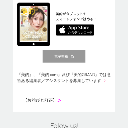
美的がタブレットや
スマートフォンで読める！
電子書籍
『美的』、『美的.com』及び『美的GRAND』では意
欲ある編集者／アシスタントを募集しています
【お詫びと訂正】
＞
Follow us!