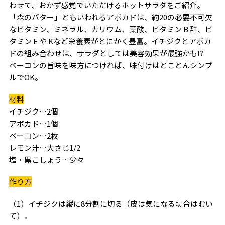
わせて、おかず感覚でいただけるホットサラダをご紹介。
「森のバター」ともいわれるアボカドは、約20の必要不可欠
なビタミン、ミネラル、カリウム、葉酸、ビタミン B 群、ビ
タミン E や Kなど栄養素がとにかく豊富。イチジクとアボカ
ドの組み合わせは、サラダとしては美容効果が最強かも!?
ベーコンの旨味を味方につければ、味付けはとことんシンプ
ルでOK。
材料
イチジク…2個
アボカド…1個
ベーコン…2枚
レモン汁…大さじ1/2
塩・黒こしょう…少々
作り方
（1）イチジクは縦に8分割に切る（皮は気になる場合はむい
て）。