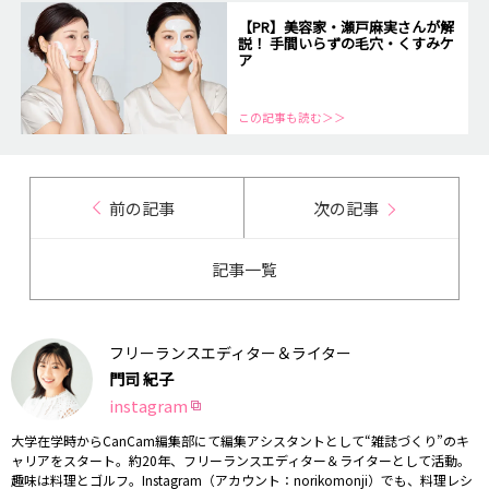
【PR】美容家・瀬戸麻実さんが解
説！ 手間いらずの毛穴・くすみケ
ア
この記事も読む＞＞
前の記事
次の記事
記事一覧
フリーランスエディター＆ライター
門司 紀子
instagram
大学在学時からCanCam編集部にて編集アシスタントとして“雑誌づくり”のキ
ャリアをスタート。約20年、フリーランスエディター＆ライターとして活動。
趣味は料理とゴルフ。Instagram（アカウント：norikomonji）でも、料理レシ