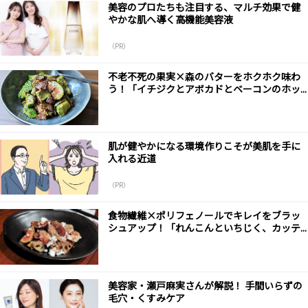
美容のプロたちも注目する、マルチ効果で健
やかな肌へ導く高機能美容液
（PR）
不老不死の果実×森のバターをホクホク味わ
う！「イチジクとアボカドとベーコンのホッ...
肌が健やかになる環境作りこそが美肌を手に
入れる近道
（PR）
食物繊維×ポリフェノールでキレイをブラッ
シュアップ！「れんこんといちじく、カッテ...
美容家・瀬戸麻実さんが解説！ 手間いらずの
毛穴・くすみケア