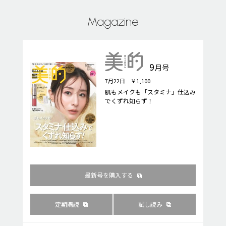
Magazine
9
月号
7月22日 ￥1,100
肌もメイクも「スタミナ」仕込み
でくずれ知らず！
最新号を購入する
定期購読
試し読み