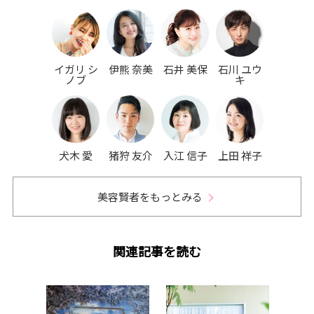
イガリ シ
伊熊 奈美
石井 美保
石川 ユウ
ノブ
キ
犬木 愛
猪狩 友介
入江 信子
上田 祥子
美容賢者をもっとみる
関連記事を読む