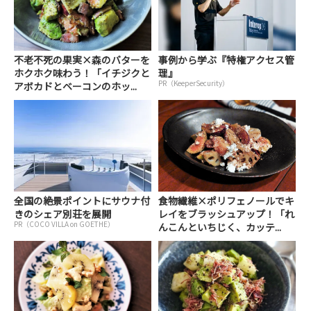
不老不死の果実×森のバターを
事例から学ぶ『特権アクセス管
ホクホク味わう！「イチジクと
理』
PR（KeeperSecurity）
アボカドとベーコンのホッ...
全国の絶景ポイントにサウナ付
食物繊維×ポリフェノールでキ
きのシェア別荘を展開
レイをブラッシュアップ！「れ
PR（COCO VILLA on GOETHE）
んこんといちじく、カッテ...