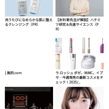
洗うたびになめらかな肌に整え
【友利 新先生が解説】ハチミ
るクレンジング（PR）
ツ研究＆先進サイエンス（P
R）
| 美的.com
ラ ロッシュ ポゼ、MiMC、イプ
サ…今週発売の最新コスメをチ
ェック！2025/...