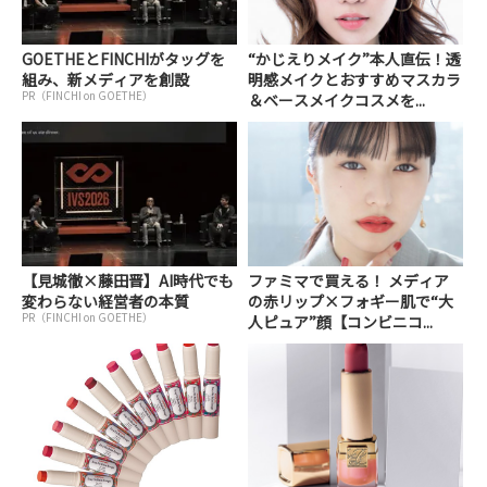
GOETHEとFINCHIがタッグを
“かじえりメイク”本人直伝！透
組み、新メディアを創設
明感メイクとおすすめマスカラ
PR（FINCHI on GOETHE）
＆ベースメイクコスメを...
【見城徹×藤田晋】AI時代でも
ファミマで買える！ メディア
変わらない経営者の本質
の赤リップ×フォギー肌で“大
PR（FINCHI on GOETHE）
人ピュア”顔【コンビニコ...