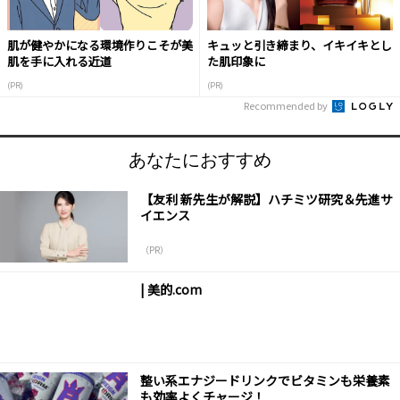
肌が健やかになる環境作りこそが美
キュッと引き締まり、イキイキとし
肌を手に入れる近道
た肌印象に
(PR)
(PR)
Recommended by
あなたにおすすめ
【友利 新先生が解説】ハチミツ研究＆先進サ
イエンス
（PR）
| 美的.com
整い系エナジードリンクでビタミンも栄養素
も効率よくチャージ！