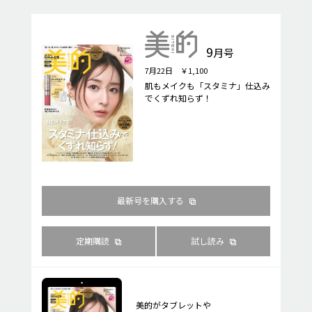
9
月号
7月22日 ￥1,100
肌もメイクも「スタミナ」仕込み
でくずれ知らず！
最新号を購入する
定期購読
試し読み
美的がタブレットや