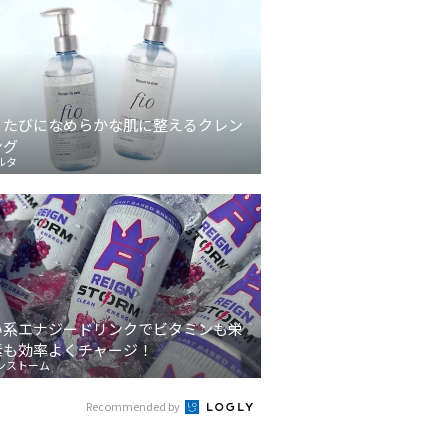
うたびになめらかな肌に整えるクレン
ング
ルタ
い系エナジードリンクでビタミンも栄
素も効率よくチャージ！
ンストーム
Recommended by