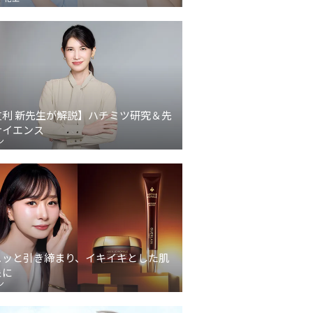
友利 新先生が解説】ハチミツ研究＆先
サイエンス
ン
ュッと引き締まり、イキイキとした肌
象に
ン