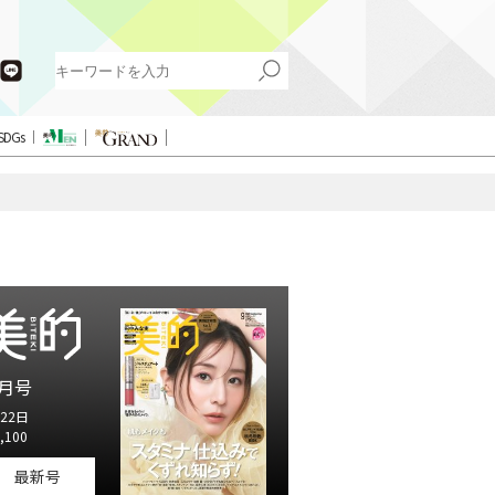
SDGs
月号
22日
,100
最新号