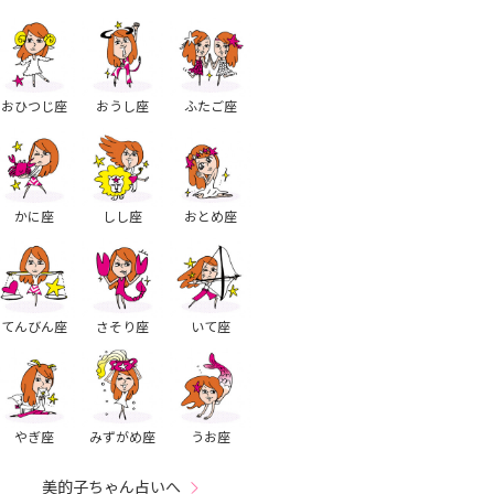
おひつじ座
おうし座
ふたご座
かに座
しし座
おとめ座
てんびん座
さそり座
いて座
やぎ座
みずがめ座
うお座
美的子ちゃん占いへ