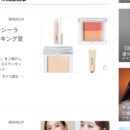
2026.03.15
ンシーラ
ンキング受
【
進
ー」をご紹介し
ゲラ
スコスランキン
カバ…
すべて読む
キ
印
ゲラ
2026.02.27