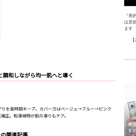
『美的
は意
ます
【
と調和しながら均一肌へと導く
がりを長時間キープ。カバー力はベージュ→ブルー→ピンク
底補正。和漢植物が肌の滞りもケア。
美
ず
ーの関連記事
ニベ