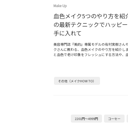
Make Up
血色メイク5つのやり方を紹
の最新テクニックでハッピー
手に入れて
美容専門誌『美的』専属モデルの有村実樹さん
クさんに教わる、血色メイクのやり方を紹介し
と血色で老け印象をフレッシュにする方法や、
その他（メイクHOW TO）
2201円～4999円
コーセー