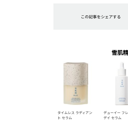
この記事をシェアする
雪肌精
タイムレス ラディアン
デューイー フ
ト セラム
デイ セラム