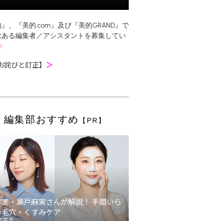
』、『美的.com』及び『美的GRAND』で
欲ある編集者／アシスタントを募集してい
お詫びと訂正】
＞
編集部おすすめ
【PR】
容家・瀬戸麻実さんが解説！ 手間いら
の毛穴・くすみケア
ア花王