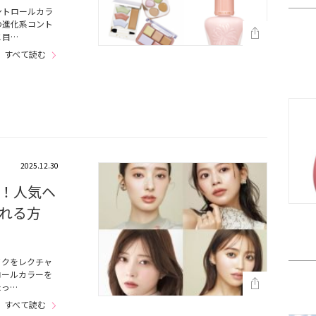
ントロールカラ
の進化系コント
と目…
すべて読む
2025.12.30
！人気ヘ
れる方
イクをレクチャ
ロールカラーを
たっ…
すべて読む