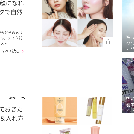
顔になれ
クで自然
が今どきのメリ
洗
ます。メイク前
ジ
スメ…
リベ
すべて読む
整
2026.01.25
養
ておきた
レイ
＆入れ方