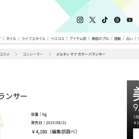
ア
ネイル
ライフスタイル
ベスコス
アイテム別
美容のプロ
連載
占い
コスメ
コンシーラー
メルティ マイ カラー バランサー
バランサー
9
容量｜6g
7月
発売日｜2025/08/21
￥1
￥4,180（編集部調べ）