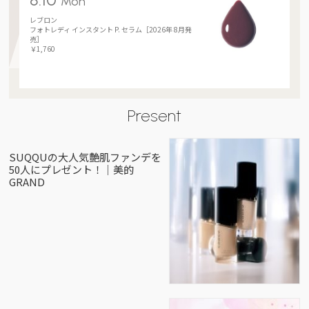
Mon
レブロン
フォトレディ インスタント P. セラム［2026年 8月発
売］
￥1,760
Present
SUQQUの大人気艶肌ファンデを
50人にプレゼント！｜美的
GRAND