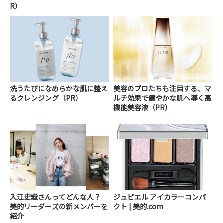
R）
洗うたびになめらかな肌に整え
美容のプロたちも注目する、マ
るクレンジング（PR）
ルチ効果で健やかな肌へ導く高
機能美容液（PR）
入江史織さんってどんな人？
ジュピエル アイカラーコンパ
美的リーダーズの新メンバーを
クト | 美的.com
紹介