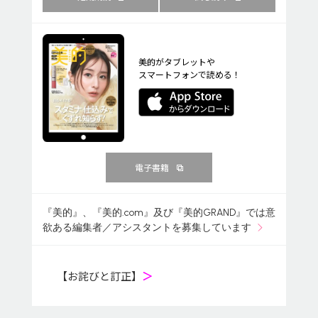
美的がタブレットや
スマートフォンで読める！
電子書籍
『美的』、『美的.com』及び『美的GRAND』では意
欲ある編集者／アシスタントを募集しています
【お詫びと訂正】
＞