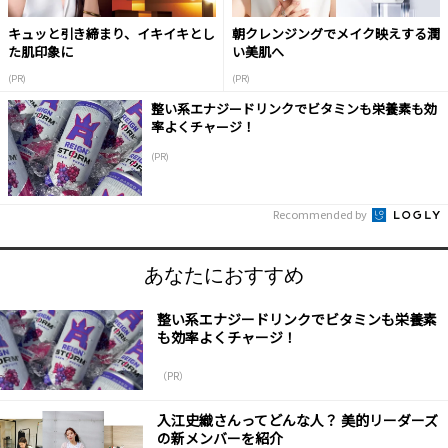
キュッと引き締まり、イキイキとし
朝クレンジングでメイク映えする潤
た肌印象に
い美肌へ
(PR)
(PR)
整い系エナジードリンクでビタミンも栄養素も効
率よくチャージ！
(PR)
Recommended by
あなたにおすすめ
整い系エナジードリンクでビタミンも栄養素
も効率よくチャージ！
（PR）
入江史織さんってどんな人？ 美的リーダーズ
の新メンバーを紹介