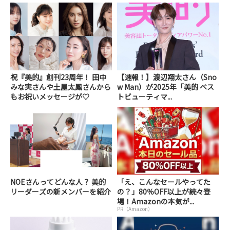
祝『美的』創刊23周年！ 田中
【速報！】渡辺翔太さん（Sno
みな実さんや土屋太鳳さんから
w Man）が2025年「美的 ベス
もお祝いメッセージが♡
トビューティマ...
NOEさんってどんな人？ 美的
「え、こんなセールやってた
リーダーズの新メンバーを紹介
の？」80％OFF以上が続々登
場！Amazonの本気が...
PR（Amazon）