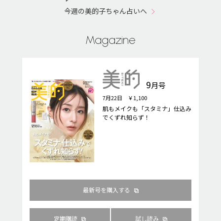
今週の美的子ちゃん占いへ
Magazine
9
月号
7月22日 ￥1,100
肌もメイクも「スタミナ」仕込み
でくずれ知らず！
最新号を購入する
定期購読
試し読み