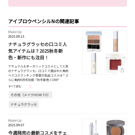
アイブロウペンシルNの関連記事
Make Up
2025.09.15
ナチュラグラッセの口コミ人
気アイテムは？2025秋冬新
色・新作にも注目！
ナチュラル＆オーガニックコスメとして人気
のナチュラグラッセ。口コミで選ばれた美的
ベスコスランキング受賞の名品コスメは？さ
らに美的9月号別冊「秋冬新色 COMP…
すべて読む
その他（メイクHOW TO）
ナチュラグラッセ
Make Up
2025.09.07
今週発売の最新コスメをチェ