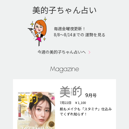
美的子ちゃん占い
毎週金曜夜更新！
8/8〜8/14までの 運勢を見る
今週の美的子ちゃん占いへ
Magazine
9
月号
7月22日 ￥1,100
肌もメイクも「スタミナ」仕込み
でくずれ知らず！