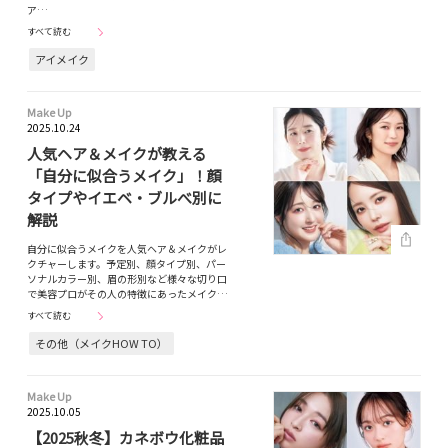
ア…
すべて読む
アイメイク
Make Up
2025.10.24
人気ヘア＆メイクが教える
「自分に似合うメイク」！顔
タイプやイエベ・ブルべ別に
解説
自分に似合うメイクを人気ヘア＆メイクがレ
クチャーします。予定別、顔タイプ別、パー
ソナルカラー別、眉の形別など様々な切り口
で美容プロがその人の特徴にあったメイク…
すべて読む
その他（メイクHOW TO）
Make Up
2025.10.05
【2025秋冬】カネボウ化粧品