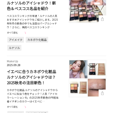
ルナソルのアイシャドウ！新
色＆ベスコス名品を紹介
ベスコスランキングの常連！ルナソルの人気
おすすめアイシャドウをご紹介します。2025
年秋冬の新色の中でも注目はパープルシャド
ウ！さらに、美的ベスコスランキング…
すべて読む
アイメイク
カネボウ化粧品
ルナソル
Make Up
2025.09.28
イエベに合うカネボウ化粧品
ルナソルのアイシャドウは？
2025秋冬の注目新色！
カネボウ化粧品 ルナソルのアイシャドウから
イエベに似合う色をチェック！人気「アイカ
ラーレーション N」の2025秋冬新色のPR担当
者イチオシのカラーはイエベに…
すべて読む