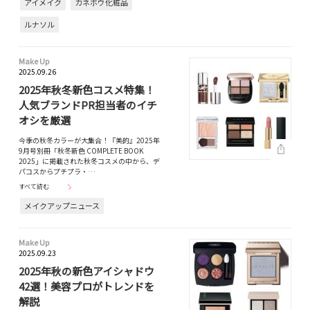
アイメイク
カネボウ化粧品
ルナソル
Make Up
2025.09.26
2025年秋冬新色コスメ特集！
人気ブランドPR担当者のイチ
オシを厳選
今季の秋冬カラーが大集合！『美的』2025年
9月号別冊「秋冬新色 COMPLETE BOOK
2025」に掲載された秋冬コスメの中から、デ
パコスからプチプラ・…
すべて読む
メイクアップニュース
Make Up
2025.09.23
2025年秋の新色アイシャドウ
42選！美容プロがトレンドを
解説