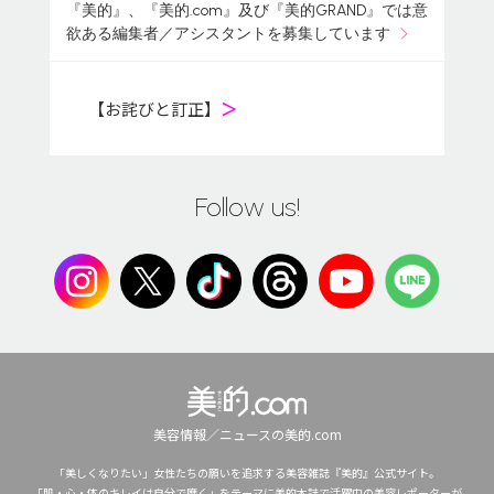
『美的』、『美的.com』及び『美的GRAND』では意
欲ある編集者／アシスタントを募集しています
【お詫びと訂正】
＞
Follow us!
美容情報／ニュースの美的.com
「美しくなりたい」女性たちの願いを追求する美容雑誌『美的』公式サイト。
「肌・心・体のキレイは自分で磨く」をテーマに美的本誌で活躍中の美容レポーターが