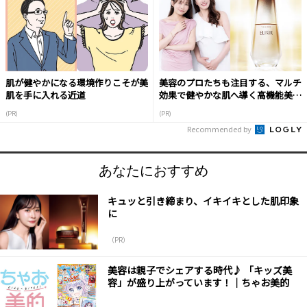
肌が健やかになる環境作りこそが美
美容のプロたちも注目する、マルチ
肌を手に入れる近道
効果で健やかな肌へ導く高機能美容
液
(PR)
(PR)
Recommended by
あなたにおすすめ
キュッと引き締まり、イキイキとした肌印象
に
（PR）
美容は親子でシェアする時代♪ 「キッズ美
容」が盛り上がっています！｜ちゃお美的