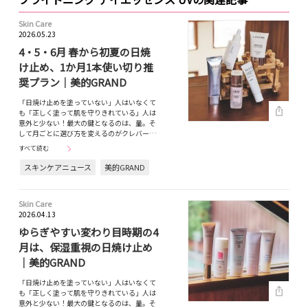
Skin Care
2026.05.23
4・5・6月 春から初夏の日焼
け止め、1か月1本使い切り推
奨プラン｜美的GRAND
「日焼け止めを塗っていない」人はいなくて
も「正しく塗って肌を守りきれている」人は
意外と少ない！最大の鍵となるのは、量。そ
して月ごとに選び方を変えるのがクレバー…
すべて読む
スキンケアニュース
美的GRAND
Skin Care
2026.04.13
ゆらぎやすい変わり目時期の4
月は、保湿重視の日焼け止め
｜美的GRAND
「日焼け止めを塗っていない」人はいなくて
も「正しく塗って肌を守りきれている」人は
意外と少ない！最大の鍵となるのは、量。そ