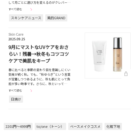
して月ごとに選び方を変えるのがクレバー…
すべて読む
スキンケアニュース
美的GRAND
Skin Care
2025.09.25
9月にマストなUVケアをおさ
らい！残暑→秋冬もコツコツ
ケアで美肌をキープ
春に比べると季節の変わり目を意識しにくい
気候が続く秋。でも、“秋ゆらぎ”という言葉
が定着しつつあるように、秋も肌にとって負
担が多い時季です。さらに、秋といって…
すべて読む
日焼け
2201円～4999円
to/one（トーン）
ベースメイクコスメ
化粧下地