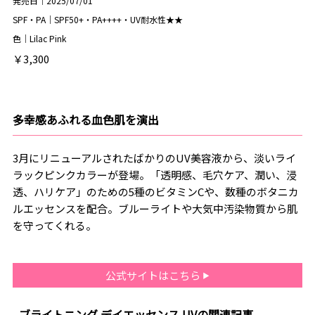
発売日｜2025/07/01
SPF・PA｜SPF50+・PA++++・UV耐水性★★
色｜Lilac Pink
￥3,300
多幸感あふれる血色肌を演出
3月にリニューアルされたばかりのUV美容液から、淡いライ
ラックピンクカラーが登場。「透明感、毛穴ケア、潤い、浸
透、ハリケア」のための5種のビタミンCや、数種のボタニカ
ルエッセンスを配合。ブルーライトや大気中汚染物質から肌
を守ってくれる。
公式サイトはこちら
ブライトニング デイエッセンス UVの関連記事