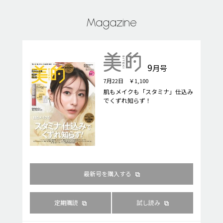
Magazine
9
月号
7月22日 ￥1,100
肌もメイクも「スタミナ」仕込み
でくずれ知らず！
最新号を購入する
定期購読
試し読み