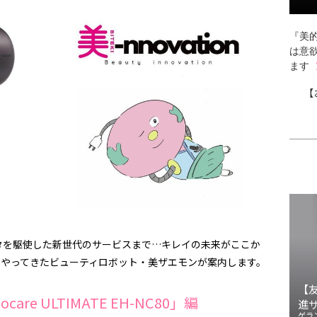
『美的
は意
ます
【
タを駆使した新世代のサービスまで…キレイの未来がここか
紀からやってきたビューティロボット・美ザエモンが案内します。
【
are ULTIMATE EH-NC80」編
進
ゲラ