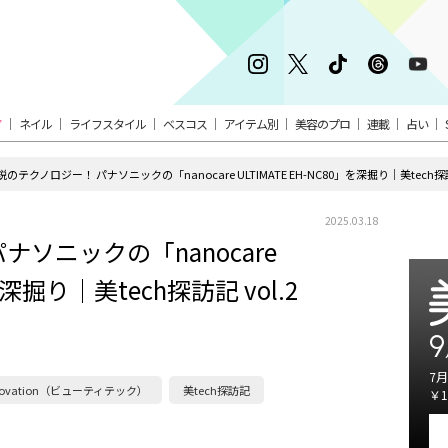
ア
ネイル
ライフスタイル
ベスコス
アイテム別
美容のプロ
連載
占い
鋭のテクノロジー！ パナソニックの「nanocare ULTIMATE EH-NC80」を深掘り｜美tech探訪記
2025.03.18
ソニックの「nanocare
」を深掘り｜美tech探訪記 vol.2
9
7月
novation（ビューティテック）
美tech探訪記
￥1