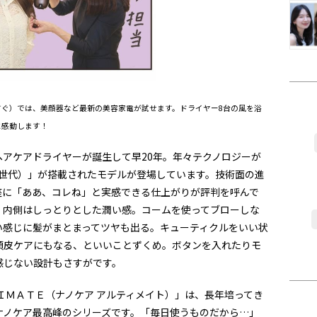
すぐ）では、美顔器など最新の美容家電が試せます。ドライヤー8台の風を浴
に感動します！
アケアドライヤーが誕生して早20年。年々テクノロジーが
2世代）」が搭載されたモデルが登場しています。技術面の進
座に「ああ、コレね」と実感できる仕上がりが評判を呼んで
、内側はしっとりとした潤い感。コームを使ってブローしな
い感じに髪がまとまってツヤも出る。キューティクルをいい状
頭皮ケアにもなる、といいことずくめ。ボタンを入れたりモ
感じない設計もさすがです。
ＩＭＡＴＥ（ナノケア アルティメイト）」は、長年培ってき
ナノケア最高峰のシリーズです。「毎日使うものだから…」