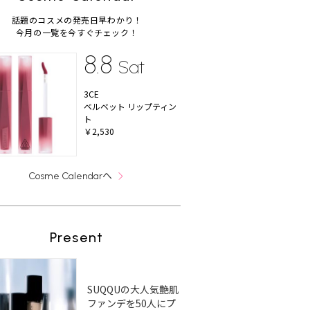
話題のコスメの発売日早わかり！
今月の一覧を今すぐチェック！
8.8
Sat
3CE
ベルベット リップティン
ト
￥2,530
へ
Cosme Calendar
Present
SUQQUの大人気艶肌
ファンデを50人にプ