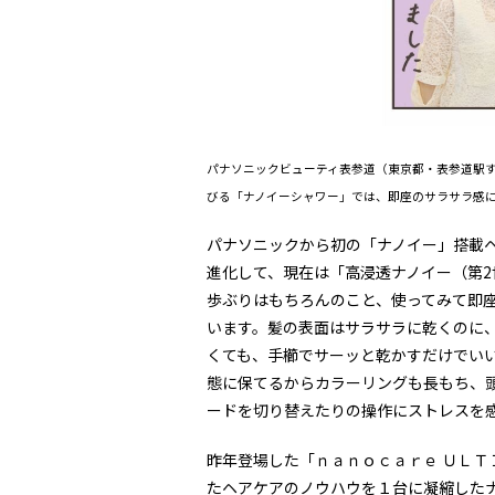
パナソニックビューティ表参道（東京都・表参道駅
びる「ナノイーシャワー」では、即座のサラサラ感
パナソニックから初の「ナノイー」搭載ヘ
進化して、現在は「高浸透ナノイー（第
歩ぶりはもちろんのこと、使ってみて即
います。髪の表面はサラサラに乾くのに
くても、手櫛でサーッと乾かすだけでい
態に保てるからカラーリングも長もち、
ードを切り替えたりの操作にストレスを
昨年登場した「ｎａｎｏｃａｒｅ ＵＬＴ
たヘアケアのノウハウを１台に凝縮した