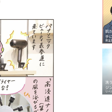
肌
手
資生
洗
ジ
リベ