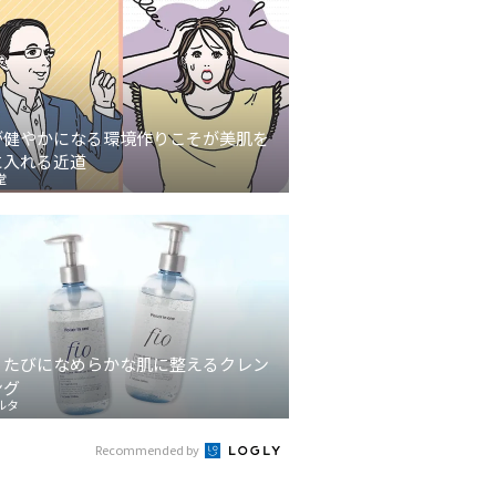
が健やかになる環境作りこそが美肌を
に入れる近道
堂
うたびになめらかな肌に整えるクレン
ング
ルタ
Recommended by