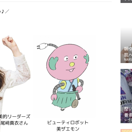
い♪／
朝
肌
NARS
整
養
レイ