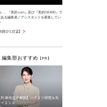
』、『美的.com』及び『美的GRAND』で
欲ある編集者／アシスタントを募集してい
お詫びと訂正】
＞
編集部おすすめ
【PR】
友利 新先生が解説】ハチミツ研究＆先
サイエンス
ン