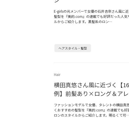
E-girlsの元メンバーで女優の石井杏奈さん風に
髪型を『美的.com』の連載でも好評だった人気
ルからご紹介します。黒髪系のロン…
ヘアスタイル・髪型
Hair
横田真悠さん風に近づく【1
例】前髪あり×ロング＆アレ
ファッションモデルで女優、タレントの横田真
くおすすめの髪型を『美的.com』の連載でも好
ロンのスタイルからご紹介します。明るくて可