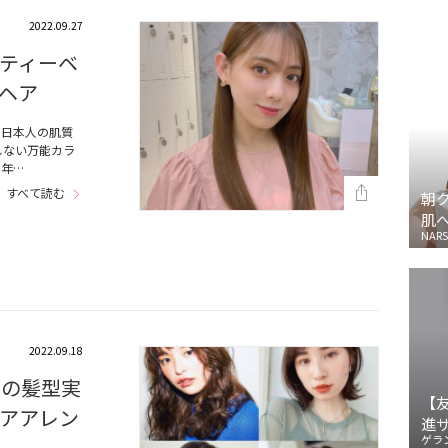
2022.09.27
ティーベ
ヘア
。日本人の肌質
しない万能カラ
、年…
すべて読む
朝
肌
NARS
2022.09.18
6の髪型実
【
アアレン
進
ゲラ