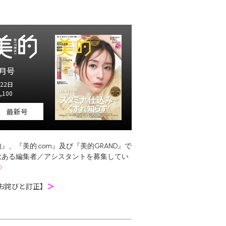
月号
22日
,100
最新号
』、『美的.com』及び『美的GRAND』で
欲ある編集者／アシスタントを募集してい
お詫びと訂正】
＞