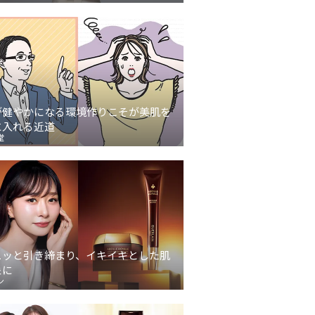
が健やかになる環境作りこそが美肌を
に入れる近道
堂
ュッと引き締まり、イキイキとした肌
象に
ン