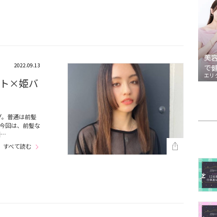
美
2022.09.13
で
エリ
ト×姫バ
グ。普通は前髪
今回は、前髪な
顔…
すべて読む