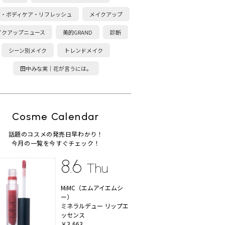
康・ボディケア・リフレッシュ
メイクアップ
イクアップニュース
美的GRAND
診断
シーン別メイク
トレンドメイク
田中みな実｜花が言うには。
Cosme Calendar
話題のコスメの発売日早わかり！
今月の一覧を今すぐチェック！
8.6
Thu
MiMC（エムアイエムシ
ー）
ミネラルデュー リップエ
ッセンス
￥3,663