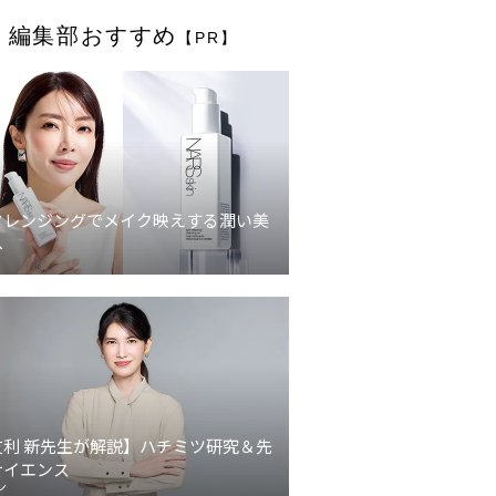
編集部おすすめ
【PR】
クレンジングでメイク映えする潤い美
へ
友利 新先生が解説】ハチミツ研究＆先
サイエンス
ン