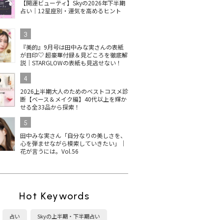
【開運ビューティ】Skyの2026年下半期
占い｜12星座別・運気を高めるヒント
3
『美的』9月号は田中みな実さんの表紙
が目印♡ 超豪華付録＆見どころを徹底解
説｜STARGLOWの表紙も見逃せない！
4
2026上半期大人のためのベストコスメ診
断【ベース＆メイク編】40代以上を輝か
せる全33品から探索！
5
田中みな実さん「自分なりの美しさを、
心を弾ませながら模索していきたい」｜
花が言うには。Vol.56
Hot Keywords
占い
Skyの上半期・下半期占い