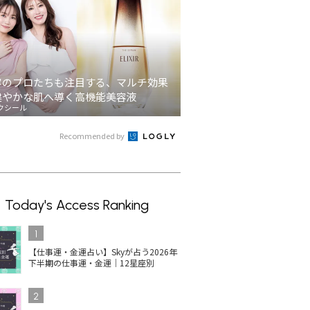
容のプロたちも注目する、マルチ効果
健やかな肌へ導く高機能美容液
クシール
Recommended by
Today's Access Ranking
1
【仕事運・金運占い】Skyが占う2026年
下半期の仕事運・金運｜12星座別
2