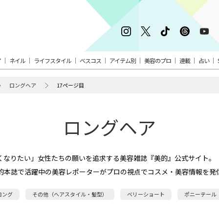
ア
ネイル
ライフスタイル
ベスコス
アイテム別
美容のプロ
連載
占い
ロングヘア
17ページ目
ロングヘア
くなりたい」女性たちの願いを追求する美容雑誌『美的』公式サイト。
的本誌で活躍中の美容レポーターがプロの視点でコスメ・美容情報を発
ロング
その他（ヘアスタイル・髪型）
ベリーショート
ポニーテール