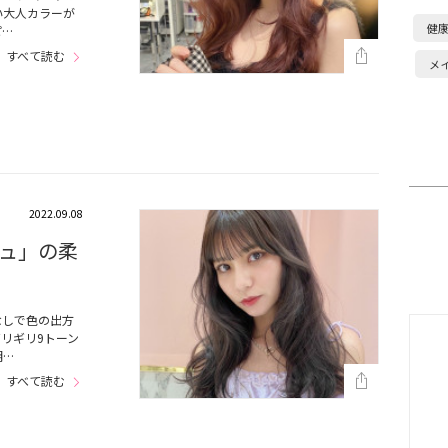
い大人カラーが
健
ピ…
すべて読む
メ
2022.09.08
ュ」の柔
なしで色の出方
リギリ9トーン
明…
すべて読む