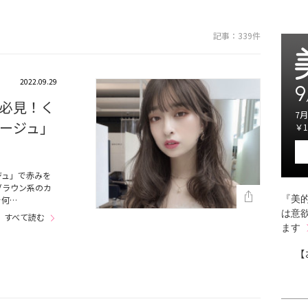
記事：339件
2022.09.29
9
必見！く
7月
ージュ」
￥1
ジュ」で赤みを
ブラウン系のカ
『美的
を何…
は意
すべて読む
ます
【