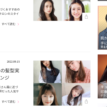
近づくおすすめの
サロンのスタイ
すべて読む
肌
手
資生
2022.09.15
6の髪型実
ンジ
キ
悠さん風に近づ
評だった人気サ
印
…
ゲラ
すべて読む