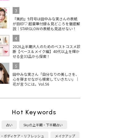
3
『美的』9月号は田中みな実さんの表紙
が目印♡ 超豪華付録＆見どころを徹底解
説｜STARGLOWの表紙も見逃せない！
4
2026上半期大人のためのベストコスメ診
断【ベース＆メイク編】40代以上を輝か
せる全33品から探索！
5
田中みな実さん「自分なりの美しさを、
心を弾ませながら模索していきたい」｜
花が言うには。Vol.56
Hot Keywords
占い
Skyの上半期・下半期占い
康・ボディケア・リフレッシュ
メイクアップ