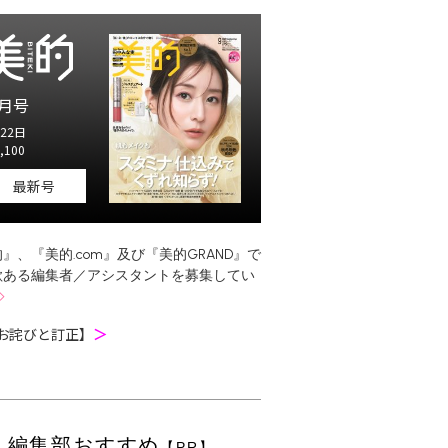
月号
22日
,100
最新号
』、『美的.com』及び『美的GRAND』で
欲ある編集者／アシスタントを募集してい
お詫びと訂正】
＞
編集部おすすめ
【PR】