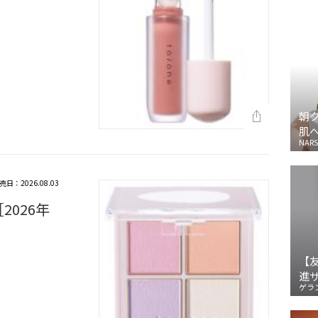
朝
肌
NARS
売日：2026.08.03
2026年
【
進
ゲラ