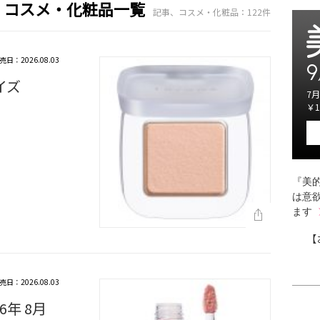
事、コスメ・化粧品一覧
記事、コスメ・化粧品：122件
売日：2026.08.03
9
イズ
7月
￥1
『美的
は意
ます
【
売日：2026.08.03
6年 8月