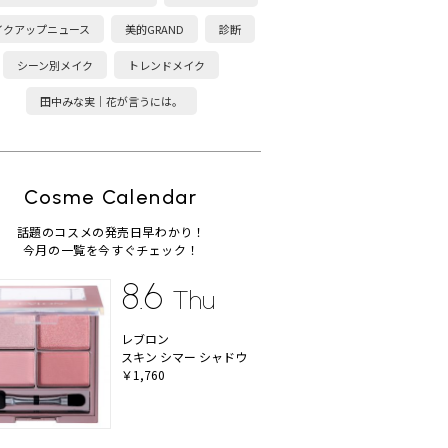
イクアップニュース
美的GRAND
診断
シーン別メイク
トレンドメイク
田中みな実｜花が言うには。
Cosme Calendar
話題のコスメの発売日早わかり！
今月の一覧を今すぐチェック！
8.6
Thu
レブロン
スキン シマー シャドウ
￥1,760