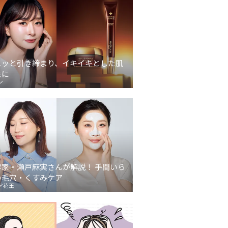
ュッと引き締まり、イキイキとした肌
象に
ン
容家・瀬戸麻実さんが解説！ 手間いら
の毛穴・くすみケア
ア花王