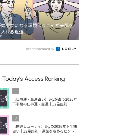
が健やかになる環境作りこそが美肌を
に入れる近道
堂
Recommended by
Today's Access Ranking
1
【仕事運・金運占い】Skyが占う2026年
下半期の仕事運・金運｜12星座別
2
【開運ビューティ】Skyの2026年下半期
占い｜12星座別・運気を高めるヒント