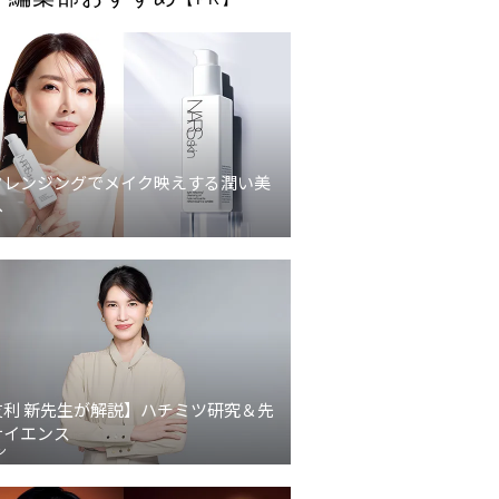
クレンジングでメイク映えする潤い美
へ
友利 新先生が解説】ハチミツ研究＆先
サイエンス
ン