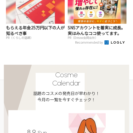
もらえる年金25万円以下の人が
SNSアカウントを着実に成長。
知るべき事
実はみんなココ使ってます。
PR（くらしの話題）
PR（Dreaw合同会社）
Recommended by
Cosme
Calendar
話題のコスメの発売日が早わかり！
今月の一覧を今すぐチェック！
8.9
Sun