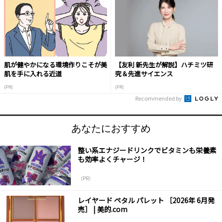
肌が健やかになる環境作りこそが美
【友利 新先生が解説】ハチミツ研
肌を手に入れる近道
究＆先進サイエンス
(PR)
(PR)
Recommended by
あなたにおすすめ
整い系エナジードリンクでビタミンも栄養素
も効率よくチャージ！
（PR）
レイヤード ペタル パレット ［2026年 6月発
売］ | 美的.com