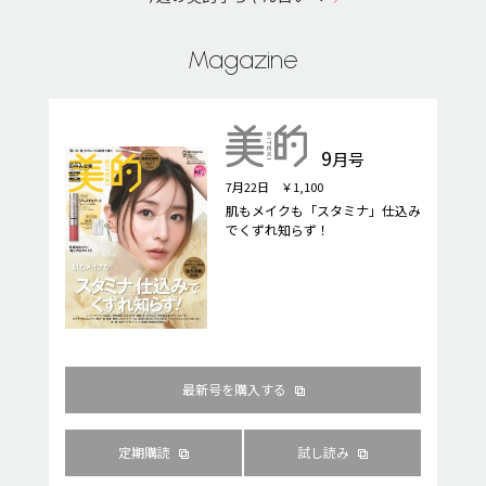
Magazine
9
月号
7月22日 ￥1,100
肌もメイクも「スタミナ」仕込み
でくずれ知らず！
最新号を購入する
定期購読
試し読み