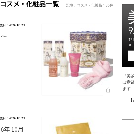
、コスメ・化粧品一覧
記事、コスメ・化粧品：95件
売日：2026.10.23
9
き～
7月
￥1
『美的
は意
ます
【
売日：2026.10.23
6年 10月