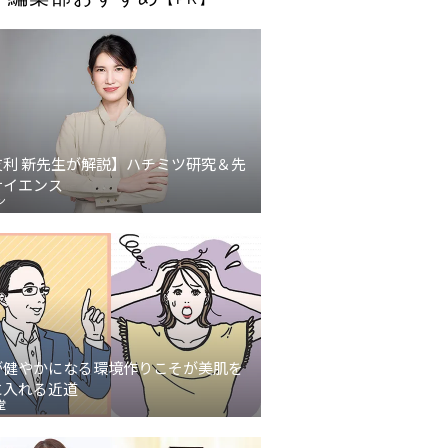
友利 新先生が解説】ハチミツ研究＆先
サイエンス
ン
が健やかになる環境作りこそが美肌を
に入れる近道
堂