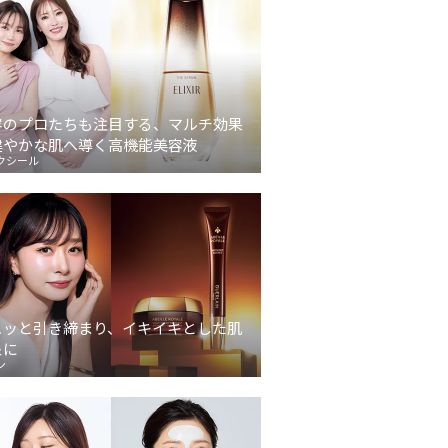
容のプロたちも注目する、マルチ効果
健やかな肌へ導く高機能美容液
クシール
ュッと引き締まり、イキイキとした肌
象に
ン