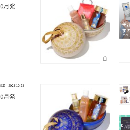
10月発
美
ず
ニベ
売日：2026.10.23
10月発