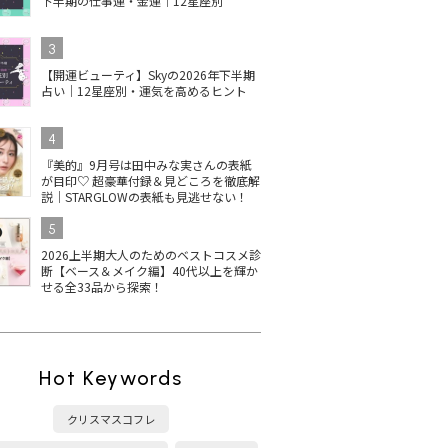
下半期の仕事運・金運｜12星座別
3
【開運ビューティ】Skyの2026年下半期
占い｜12星座別・運気を高めるヒント
4
『美的』9月号は田中みな実さんの表紙
が目印♡ 超豪華付録＆見どころを徹底解
説｜STARGLOWの表紙も見逃せない！
5
2026上半期大人のためのベストコスメ診
断【ベース＆メイク編】40代以上を輝か
せる全33品から探索！
Hot Keywords
クリスマスコフレ