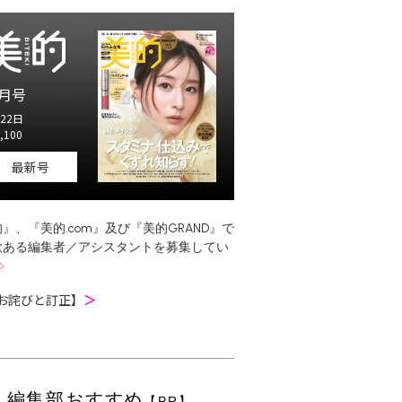
月号
22日
,100
最新号
』、『美的.com』及び『美的GRAND』で
欲ある編集者／アシスタントを募集してい
お詫びと訂正】
＞
編集部おすすめ
【PR】