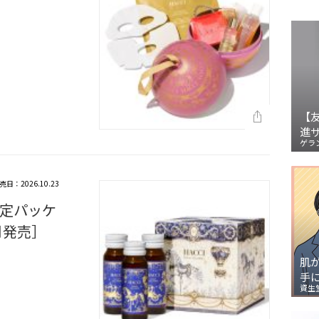
【
進
ゲラ
売日：2026.10.23
定パッケ
0月発売］
肌
手
資生