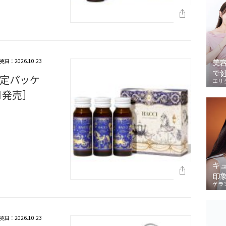
売日：2026.10.23
美
で
定パッケ
エリ
0月発売］
キ
印
ゲラ
売日：2026.10.23