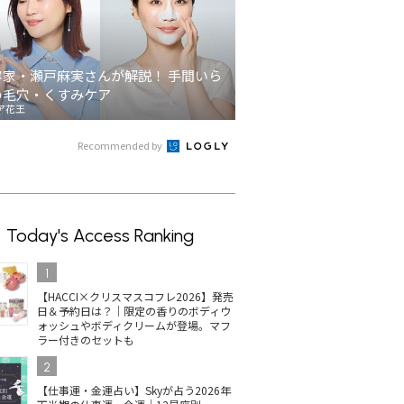
容家・瀬戸麻実さんが解説！ 手間いら
の毛穴・くすみケア
ア花王
Recommended by
Today's Access Ranking
1
【HACCI×クリスマスコフレ2026】発売
日＆予約日は？｜限定の香りのボディウ
ォッシュやボディクリームが登場。マフ
ラー付きのセットも
2
【仕事運・金運占い】Skyが占う2026年