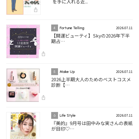
を手に入れる近...
2026.07.11
4
Fortune Telling
【開運ビューティ】Skyの2026年下半
期占…
2026.07.11
5
Make Up
2026上半期大人のためのベストコスメ
診断【…
2026.07.11
6
Life Style
『美的』9月号は田中みな実さんの表紙
が目印♡…