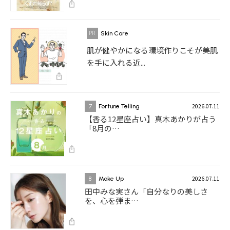
Skin Care
肌が健やかになる環境作りこそが美肌
を手に入れる近...
2026.07.11
7
Fortune Telling
【香る12星座占い】真木あかりが占う
「8月の…
2026.07.11
8
Make Up
田中みな実さん「自分なりの美しさ
を、心を弾ま…