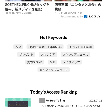
GOETHEとFINCHIがタッグを
西野亮廣「エンタメ×お金」の
組み、新メディアを創設
軌跡
PR（FINCHI on GOETHE）
PR（FINCHI on GOETHE）
Recommended by
Hot Keywords
占い
Skyの上半期・下半期占い
イベント参加応募
プレゼント
スキンケア
スキンケアニュース
美的GRAND
診断
メイクアップ
メイクアップニュース
Today's Access Ranking
2026.07.11
1
Fortune Telling
【仕事運・金運占い】Skyが占う2026