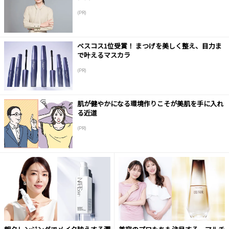
(PR)
ベスコス1位受賞！ まつげを美しく整え、目力ま
で叶えるマスカラ
(PR)
肌が健やかになる環境作りこそが美肌を手に入れ
る近道
(PR)