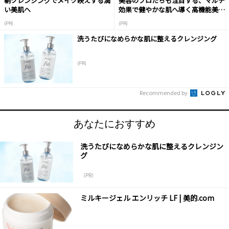
朝クレンジングでメイク映えする潤
美容のプロたちも注目する、マルチ
い美肌へ
効果で健やかな肌へ導く高機能美容
液
(PR)
(PR)
洗うたびになめらかな肌に整えるクレンジング
(PR)
Recommended by
あなたにおすすめ
洗うたびになめらかな肌に整えるクレンジン
グ
（PR）
ミルキージェル エンリッチ LF | 美的.com