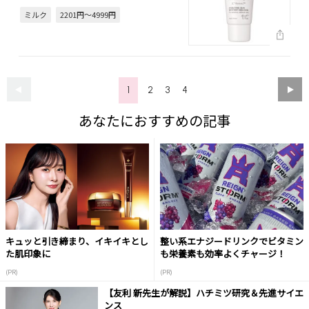
ミルク
2201円～4999円
1
2
3
4
あなたにおすすめの記事
キュッと引き締まり、イキイキとし
整い系エナジードリンクでビタミン
た肌印象に
も栄養素も効率よくチャージ！
(PR)
(PR)
【友利 新先生が解説】ハチミツ研究＆先進サイエ
ンス