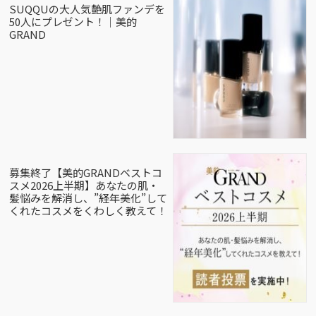
SUQQUの大人気艶肌ファンデを
50人にプレゼント！｜美的
GRAND
募集終了【美的GRANDベストコ
スメ2026上半期】あなたの肌・
髪悩みを解消し、”経年美化”して
くれたコスメをくわしく教えて！