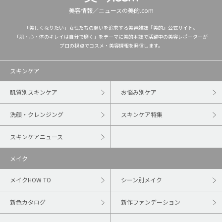
美容情報／ニュースの美的.com
「美しくなりたい」女性たちの願いを追求する美容雑誌『美的』公式サイト。
「肌・心・体のキレイは自分で磨く」をテーマに美的本誌で活躍中の美容レポーターが
プロの視点でコスメ・美容情報を発信します。
スキンケア
肌質別スキンケア
お悩み別ケア
洗顔・クレンジング
スキンケア特集
スキンケアニュース
メイク
メイクHOW TO
シーン別メイク
新色カタログ
新作ファンデーション