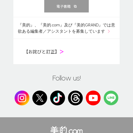
電子書籍
『美的』、『美的.com』及び『美的GRAND』では意
欲ある編集者／アシスタントを募集しています
【お詫びと訂正】
＞
Follow us!