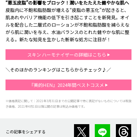
“悪玉皮脂”の影響をブロック！潤いをたたえた健やかな肌へ
皮脂内に不飽和脂肪酸が増える“皮脂の悪玉化”が起きると、
肌あれやバリア機能の低下を引き起こすことを新発見。オイ
ルを配合した二層式のローションが不飽和脂肪酸を捕らえな
がら肌に潤いを与え、水油バランスのとれた健やかな肌に整
える。新たな知見を生かした斬新な処方に注目が！
スキン ハーモナイザーの詳細はこちら
＼そのほかのランキングはこちらからチェック♪／
『美的HEN』2024年間ベストコスメ
※価格表記に関して：2021年3月31日までの公開記事で特に表記がないものについては税抜
き価格、2021年4月1日以降公開の記事は税込み価格です。
この記事をシェアする