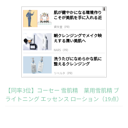
肌が健やかになる環境作り
A
こそが美肌を手に入れる近
ds
道
by
資生堂（PR）
lo
gl
朝クレンジングでメイク映
y
えする潤い美肌へ
NARS（PR）
洗うたびになめらかな肌に
整えるクレンジング
リベルタ（PR）
【同率3位】コーセー 雪肌精 薬用雪肌精 ブ
ライトニング エッセンス ローション（19点）