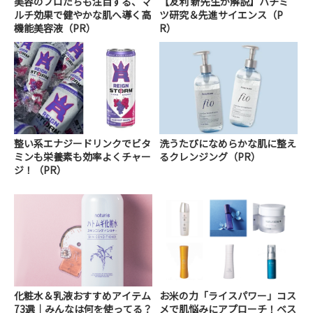
美容のプロたちも注目する、マ
【友利 新先生が解説】ハチミ
ルチ効果で健やかな肌へ導く高
ツ研究＆先進サイエンス（P
機能美容液（PR）
R）
整い系エナジードリンクでビタ
洗うたびになめらかな肌に整え
ミンも栄養素も効率よくチャー
るクレンジング（PR）
ジ！（PR）
化粧水＆乳液おすすめアイテム
お米の力「ライスパワー」コス
73選｜みんなは何を使ってる？
メで肌悩みにアプローチ！ベス