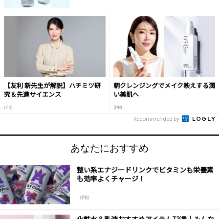
【友利 新先生が解説】ハチミツ研
朝クレンジングでメイク映えする潤
究＆先進サイエンス
い美肌へ
(PR)
(PR)
Recommended by
あなたにおすすめ
整い系エナジードリンクでビタミンも栄養素
も効率よくチャージ！
（PR）