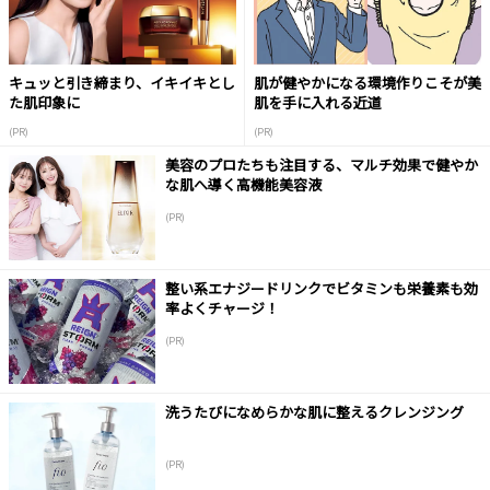
キュッと引き締まり、イキイキとし
肌が健やかになる環境作りこそが美
た肌印象に
肌を手に入れる近道
(PR)
(PR)
美容のプロたちも注目する、マルチ効果で健やか
な肌へ導く高機能美容液
(PR)
整い系エナジードリンクでビタミンも栄養素も効
率よくチャージ！
(PR)
洗うたびになめらかな肌に整えるクレンジング
(PR)