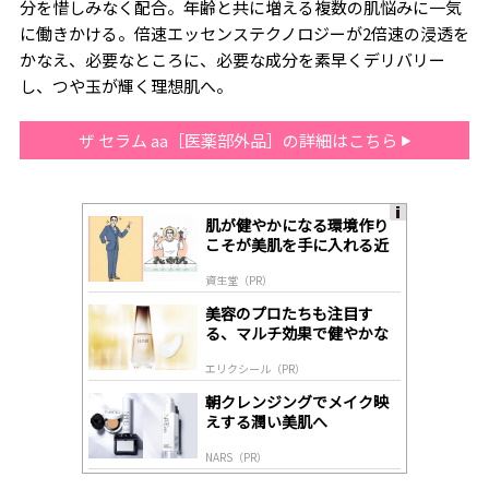
分を惜しみなく配合。年齢と共に増える複数の肌悩みに一気
に働きかける。倍速エッセンステクノロジーが2倍速の浸透を
かなえ、必要なところに、必要な成分を素早くデリバリー
し、つや玉が輝く理想肌へ。
ザ セラム aa［医薬部外品］の詳細はこちら
肌が健やかになる環境作り
A
こそが美肌を手に入れる近
ds
道
by
資生堂（PR）
lo
gl
美容のプロたちも注目す
y
る、マルチ効果で健やかな
肌へ導く高機能美容液
エリクシール（PR）
朝クレンジングでメイク映
えする潤い美肌へ
NARS（PR）