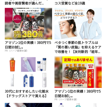
読者や美容賢者が選んだ...
コス受賞など全19選
アマゾン1位の実績！380円で5
ベタつく季節の肌トラブルは
日間お試し。
「質の悪い皮脂」を抑えるケア
PR（ハーブ健康本舗）
で改善を！【友利新的「経年...
30代におすすめしたい化粧水
アマゾン1位の実績！380円で5
【ドラッグストアで買える】
日間お試し。
PR（ハーブ健康本舗）