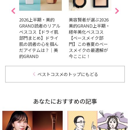
美的
2026上半期・美的
美容賢者が選ぶ2026
吉田
リアル
GRAND読者のリアル
美的GRAND上半期・
だ最
ケア
ベスコス【ドライ肌
経年美化ベスコス
メ、
の高
部門まとめ】ドライ
【ベースメイク部
ます
々｜
肌の読者の心を掴ん
門】この春夏のベー
202
だアイテムは？｜美
スメイクの最適解が
トコ
的GRAND
今ここに！
ベストコスメのトップにもどる
あなたにおすすめの記事