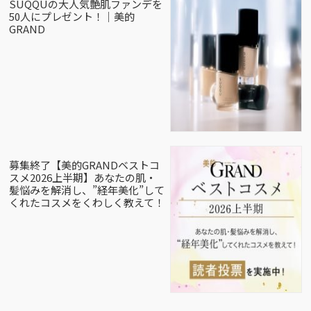
SUQQUの大人気艶肌ファンデを
50人にプレゼント！｜美的
GRAND
募集終了【美的GRANDベストコ
スメ2026上半期】あなたの肌・
髪悩みを解消し、”経年美化”して
くれたコスメをくわしく教えて！