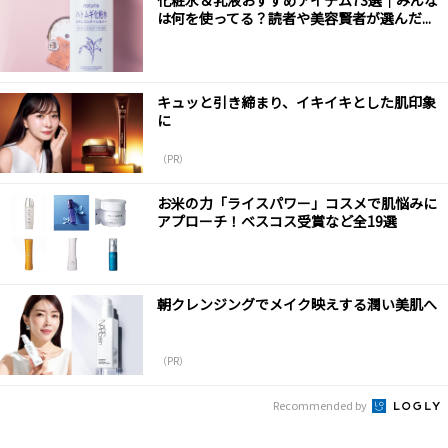
化粧水＆乳液おすすめアイテム73選｜みんな
は何を使ってる？読者や美容賢者が選んだ...
キュッと引き締まり、イキイキとした肌印象
に
（PR）
お米の力「ライスパワー」コスメで肌悩みに
アプローチ！ベスコス受賞など全19選
朝クレンジングでメイク映えする潤い美肌へ
（PR）
Recommended by