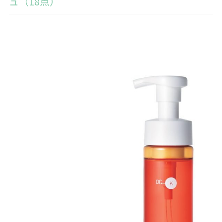
ュ（18点）