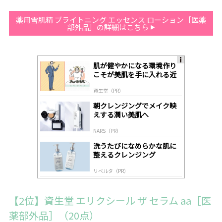
薬用雪肌精 ブライトニング エッセンス ローション［医薬
部外品］の詳細はこちら
肌が健やかになる環境作り
A
こそが美肌を手に入れる近
ds
道
by
資生堂（PR）
lo
gl
朝クレンジングでメイク映
y
えする潤い美肌へ
NARS（PR）
洗うたびになめらかな肌に
整えるクレンジング
リベルタ（PR）
【2位】資生堂 エリクシール ザ セラム aa［医
薬部外品］（20点）