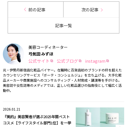
前の記事
次の記事
記事一覧
美容コーディネーター
弓気田 みずほ
公式サイト
公式ブログ
instagram
元・伊勢丹新宿店化粧品バイヤー。在職時に百貨店初のブランドの枠を超えた
カウンセリングサービス「ボーテ・コンシェルジュ」を立ち上げる。大手化粧
品メーカーや商業施設へのコンサルティング・人材育成・講演等を手がける。
美容誌や女性誌等のメディアでは、正しい化粧品選びの指南役として幅広く活
動中。
2026.01.21
『美的』美容賢者が選ぶ2025年間ベスト
コスメ【ライフスタイル部門1位】を一挙