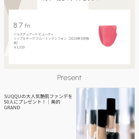
8.7
Fri
ジルスチュアート ビューティ
リップ＆チーク ブルーミングシフォン［2026年 8月発
売］
￥3,520
Present
SUQQUの大人気艶肌ファンデを
50人にプレゼント！｜美的
GRAND