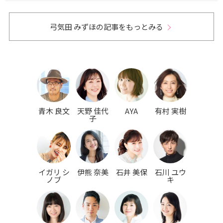
弓気田 みずほの記事をもっとみる
青木 良文
天野 佳代
AYA
有村 実樹
子
イガリ シ
伊熊 奈美
石井 美保
石川 ユウ
ノブ
キ