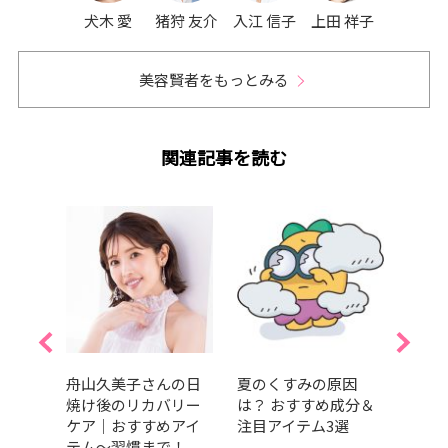
犬木 愛
猪狩 友介
入江 信子
上田 祥子
美容賢者をもっとみる
関連記事を読む
際美容
舟山久美子さんの日
夏のくすみの原因
「コ
り入
焼け後のリカバリー
は？ おすすめ成分＆
ちて
の実例
ケア｜おすすめアイ
注目アイテム3選
ち…
テム～習慣まで！
崩れ