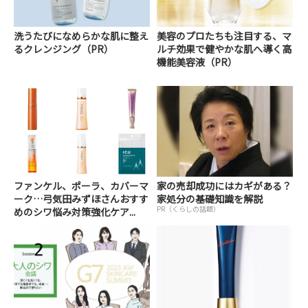
洗うたびになめらかな肌に整え
美容のプロたちも注目する、マ
るクレンジング（PR）
ルチ効果で健やかな肌へ導く高
機能美容液（PR）
ファンケル、ポーラ、カバーマ
家の売却成功にはカギがある？
ーク…弓気田みずほさんおすす
家処分の基礎知識を解説
PR（くらしの話題）
めのシワ悩み対策強化ケア...