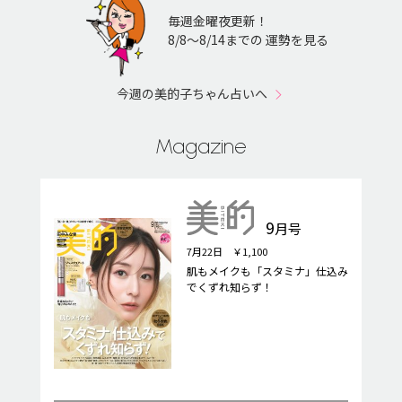
毎週金曜夜更新！
8/8〜8/14までの 運勢を見る
今週の美的子ちゃん占いへ
Magazine
9
月号
7月22日 ￥1,100
肌もメイクも「スタミナ」仕込み
でくずれ知らず！