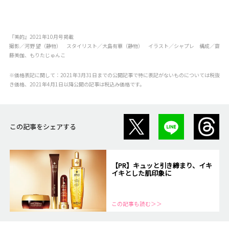
『美的』2021年10月号掲載
撮影／河野 望（静物） スタイリスト／大島有華（静物） イラスト／シャプレ 構成／齋
藤美伽、もりたじゅんこ
※価格表記に関して：2021年3月31日までの公開記事で特に表記がないものについては税抜
き価格、2021年4月1日以降公開の記事は税込み価格です。
この記事をシェアする
【PR】キュッと引き締まり、イキ
イキとした肌印象に
この記事も読む＞＞