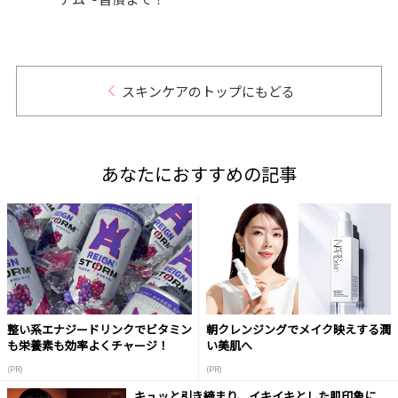
めの
ニッ
スキンケアのトップにもどる
あなたにおすすめの記事
整い系エナジードリンクでビタミン
朝クレンジングでメイク映えする潤
も栄養素も効率よくチャージ！
い美肌へ
(PR)
(PR)
キュッと引き締まり、イキイキとした肌印象に