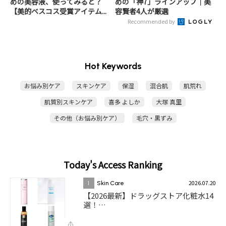
めの美容液、使ってみると？
めの「神7」ラインアップ｜美
【美的ベスコス受賞アイテム...
容賢者4人が厳選
Recommended by
Hot Keywords
お悩み別ケア
スキンケア
保湿
混合肌
肌荒れ
肌質別スキンケア
喜多 よしか
大塚 真里
その他（お悩み別ケア）
毛穴・黒ずみ
Today's Access Ranking
2026.07.20
1
Skin Care
【2026最新】ドラッグストア化粧水14
選！…