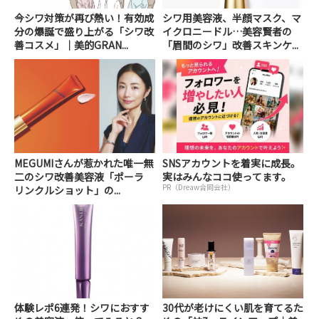
今シワ対策が再び熱い！有効成
シワ用美容液、半顔マスク、マ
分の爆誕で盛り上がる「シワ改
イクロニードル…美容賢者の
善コスメ」｜美的GRAN...
「眉間のシワ」改善スキンケ...
MEGUMIさんが惹かれた唯一無
SNSアカウントを着実に成長。
二のシワ改善美容液「ポーラ
実はみんなココ使ってます。
PR（Dreaw合同会社）
リンクルショット」の...
体験レポ6連発！シワにおすす
30代が老けにくい肌を育てるた