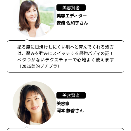
美容賢者
美容エディター
安倍 佐和子さん
塗る度に日焼けしにくい肌へと育んでくれる処方
は、弱みを強みにスイッチする最強バディの証！
ベタつかないテクスチャーで心地よく使えます
（2026美的プチプラ）
美容賢者
美容家
岡本 静香さん