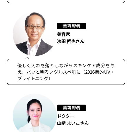
美容賢者
美容家
次田 哲也さん
優しく汚れを落としながらスキンケア成分を与
え、パッと明るいツルスベ肌に（2026美的UV・
ブライトニング）
美容賢者
ドクター
山﨑 まいこさん