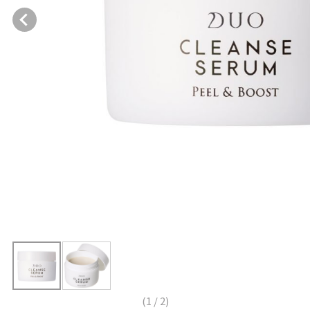
(
1
/
2
)