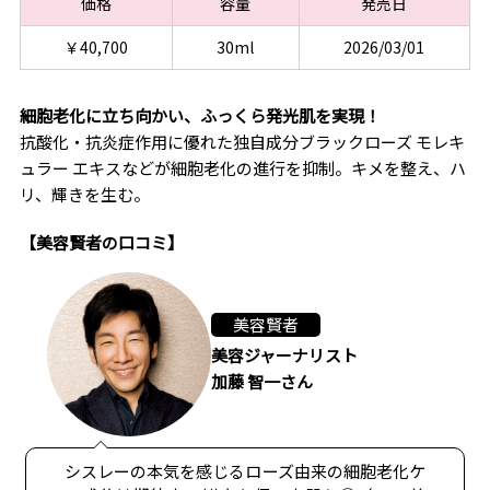
価格
容量
発売日
￥40,700
30ml
2026/03/01
細胞老化に立ち向かい、ふっくら発光肌を実現！
抗酸化・抗炎症作用に優れた独自成分ブラックローズ モレキ
ュラー エキスなどが細胞老化の進行を抑制。キメを整え、ハ
リ、輝きを生む。
【美容賢者の口コミ】
美容賢者
美容ジャーナリスト
加藤 智一さん
シスレーの本気を感じるローズ由来の細胞老化ケ