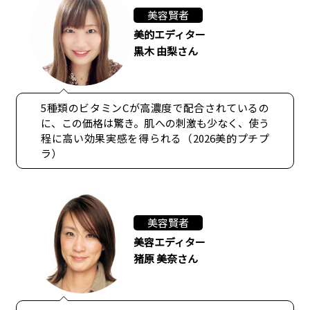
美容賢者
美的エディター
黒木 由梨さん
5種類のビタミンCが高濃度で配合されているの
に、この価格は驚き。肌への刺激も少なく、使う
程に高い効果実感を得られる（2026美的プチプ
ラ）
美容賢者
美容エディター
猪原 美奈さん