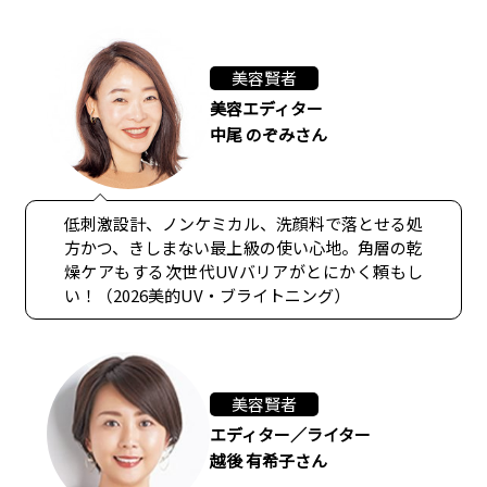
美容賢者
美容エディター
中尾 のぞみさん
低刺激設計、ノンケミカル、洗顔料で落とせる処
方かつ、きしまない最上級の使い心地。角層の乾
燥ケアもする次世代UVバリアがとにかく頼もし
い！（2026美的UV・ブライトニング）
美容賢者
エディター／ライター
越後 有希子さん