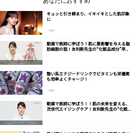
あなたにおすすめ
キュッと引き締まり、イキイキとした肌印象
に
（PR）
動画で医師に学ぼう！肌に悪影響を与える脂
肪細胞の話！友利新先生の“化粧品成分”早...
整い系エナジードリンクでビタミンも栄養素
も効率よくチャージ！
（PR）
動画で医師に学ぼう！！肌の未来を変える、
次世代エイジングケア！友利新先生の“化粧...