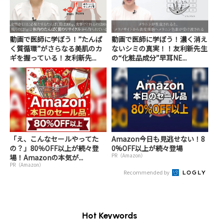
動画で医師に学ぼう！”たんぱ
動画で医師に学ぼう！濃く消え
く質循環”がさらなる美肌のカ
ないシミの真実！！友利新先生
ギを握っている！友利新先...
の“化粧品成分”早耳NE...
「え、こんなセールやってた
Amazon今日も見逃せない！8
の？」80％OFF以上が続々登
0%OFF以上が続々登場
PR（Amazon）
場！Amazonの本気が...
PR（Amazon）
Recommended by
Hot Keywords