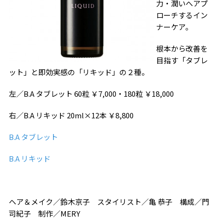
力・潤いへアプ
ローチするイン
ナーケア。
根本から改善を
目指す「タブレ
ット」と即効実感の「リキッド」の２種。
左／B.A タブレット 60粒 ￥7,000・180粒 ￥18,000
右／B.A リキッド 20ml×12本 ￥8,800
B.A タブレット
B.A リキッド
ヘア＆メイク／鈴木京子 スタイリスト／亀 恭子 構成／門
司紀子 制作／MERY