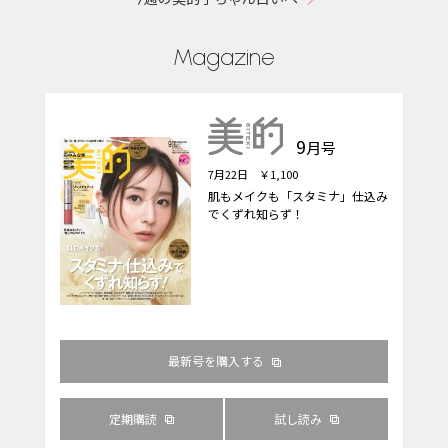
Magazine
9
月号
7月22日 ￥1,100
肌もメイクも「スタミナ」仕込み
でくずれ知らず！
最新号を購入する
定期購読
試し読み