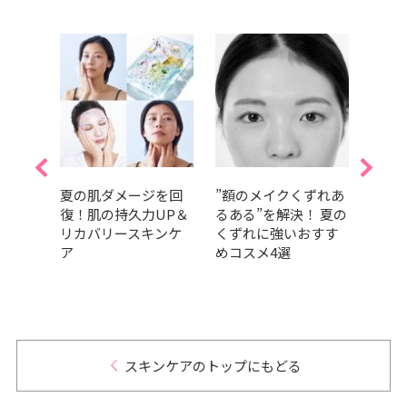
、ど
夏の肌ダメージを回
”額のメイクくずれあ
紫外
予定
復！肌の持久力UP＆
るある”を解決！ 夏の
は、
ス｜
リカバリースキンケ
くずれに強いおすす
数使
ア
めコスメ4選
すべ
は？
スキンケアのトップにもどる