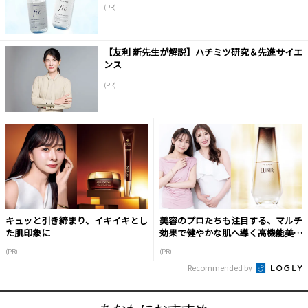
(PR)
【友利 新先生が解説】ハチミツ研究＆先進サイエ
ンス
(PR)
キュッと引き締まり、イキイキとし
美容のプロたちも注目する、マルチ
た肌印象に
効果で健やかな肌へ導く高機能美容
液
(PR)
(PR)
Recommended by