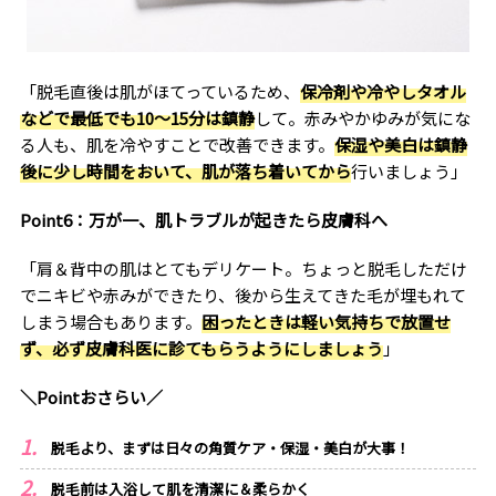
「脱毛直後は肌がほてっているため、
保冷剤や冷やしタオル
などで最低でも10～15分は鎮静
して。赤みやかゆみが気にな
る人も、肌を冷やすことで改善できます。
保湿や美白は鎮静
後に少し時間をおいて、肌が落ち着いてから
行いましょう」
Point6：万が一、肌トラブルが起きたら皮膚科へ
「肩＆背中の肌はとてもデリケート。ちょっと脱毛しただけ
でニキビや赤みができたり、後から生えてきた毛が埋もれて
しまう場合もあります。
困ったときは軽い気持ちで放置せ
ず、必ず皮膚科医に診てもらうようにしましょう
」
＼Pointおさらい／
脱毛より、まずは日々の角質ケア・保湿・美白が大事！
脱毛前は入浴して肌を清潔に＆柔らかく