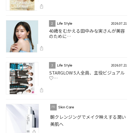
2026.07.21
2
Life Style
40歳をむかえる田中みな実さんが美容
のために…
2026.07.21
3
Life Style
STARGLOW 5人全員、主役ビジュアル
♡…
Skin Care
朝クレンジングでメイク映えする潤い
美肌へ