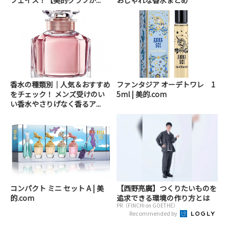
香水の種類別｜人気＆おすすめ
ファンタジア オーデトワレ 1
をチェック！ メンズ受けのい
5ml | 美的.com
い香水やさりげなく香るア...
コンパクト ミニ セット A | 美
【西野亮廣】つくりたいものを
的.com
追求できる環境の作り方とは
PR（FINCHI on GOETHE）
Recommended by