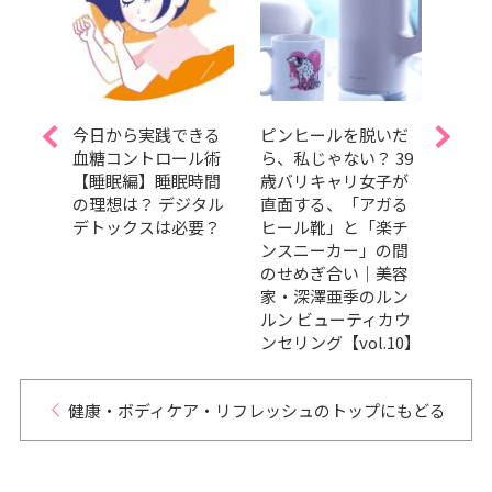
対策
今日から実践できる
ピンヒールを脱いだ
今日
ロが
血糖コントロール術
ら、私じゃない？ 39
血糖
勢改
【睡眠編】睡眠時間
歳バリキャリ女子が
｜運
の理想は？ デジタル
直面する、「アガる
前？
デトックスは必要？
ヒール靴」と「楽チ
パイ
ンスニーカー」の間
めに
のせめぎ合い｜美容
家・深澤亜季のルン
ルン ビューティカウ
ンセリング【vol.10】
健康・ボディケア・リフレッシュのトップにもどる