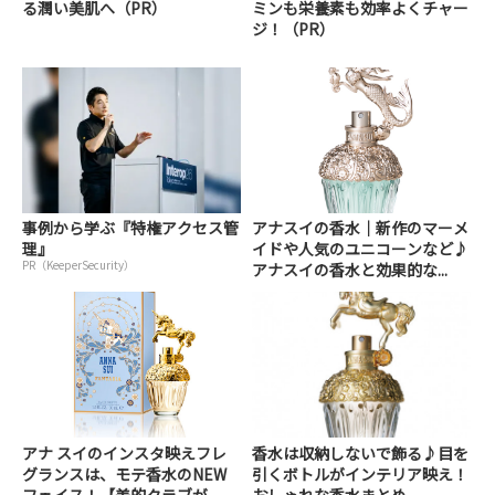
る潤い美肌へ（PR）
ミンも栄養素も効率よくチャー
ジ！（PR）
事例から学ぶ『特権アクセス管
アナスイの香水｜新作のマーメ
理』
イドや人気のユニコーンなど♪
PR（KeeperSecurity）
アナスイの香水と効果的な...
アナ スイのインスタ映えフレ
香水は収納しないで飾る♪目を
グランスは、モテ香水のNEW
引くボトルがインテリア映え！
フェイス！【美的クラブが...
おしゃれな香水まとめ