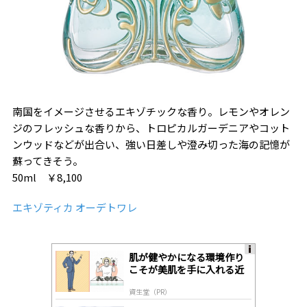
南国をイメージさせるエキゾチックな香り。レモンやオレン
ジのフレッシュな香りから、トロピカルガーデニアやコット
ンウッドなどが出合い、強い日差しや澄み切った海の記憶が
蘇ってきそう。
50ml ￥8,100
エキゾティカ オーデトワレ
肌が健やかになる環境作り
A
こそが美肌を手に入れる近
ds
道
by
資生堂（PR）
lo
gl