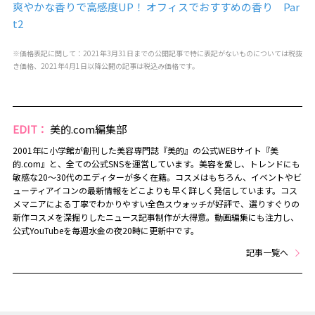
爽やかな香りで高感度UP！ オフィスでおすすめの香り Par
t2
※価格表記に関して：2021年3月31日までの公開記事で特に表記がないものについては税抜
き価格、2021年4月1日以降公開の記事は税込み価格です。
EDIT：
美的.com編集部
2001年に小学館が創刊した美容専門誌『美的』の公式WEBサイト『美
的.com』と、全ての公式SNSを運営しています。美容を愛し、トレンドにも
敏感な20～30代のエディターが多く在籍。コスメはもちろん、イベントやビ
ューティアイコンの最新情報をどこよりも早く詳しく発信しています。コス
メマニアによる丁寧でわかりやすい全色スウォッチが好評で、選りすぐりの
新作コスメを深掘りしたニュース記事制作が大得意。動画編集にも注力し、
公式YouTubeを毎週水金の夜20時に更新中です。
記事一覧へ