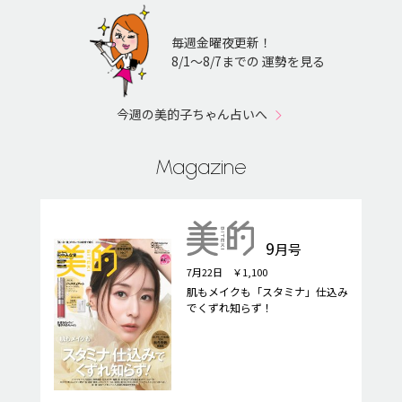
毎週金曜夜更新！
8/1〜8/7までの 運勢を見る
今週の美的子ちゃん占いへ
Magazine
9
月号
7月22日 ￥1,100
肌もメイクも「スタミナ」仕込み
でくずれ知らず！