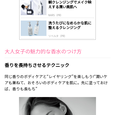
朝クレンジングでメイク映
y
えする潤い美肌へ
NARS（PR）
洗うたびになめらかな肌に
整えるクレンジング
リベルタ（PR）
大人女子の魅力的な香水のつけ方
香りを長持ちさせるテクニック
同じ香りのボディケアと“レイヤリング”を楽しもう!“潤いケ
アも兼ねて、おそろいのボディケアを肌に。先に塗っておけ
ば、香りも長もち”