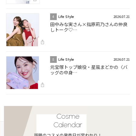
2026.07.21
4
Life Style
田中みな実さん×指原莉乃さんの仲良
しトーク♡…
2026.07.21
5
Life Style
元宝塚トップ娘役・星風まどかの〈バ
ッグの中身…
Cosme
Calendar
話題のコスメの発売日が早わかり！