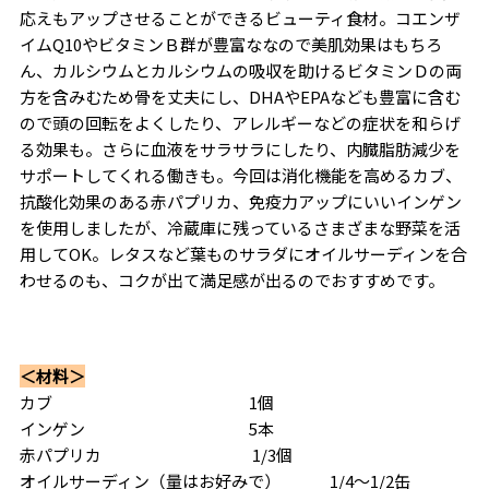
応えもアップさせることができるビューティ食材。コエンザ
イムQ10やビタミンＢ群が豊富ななので美肌効果はもちろ
ん、カルシウムとカルシウムの吸収を助けるビタミンＤの両
方を含みむため骨を丈夫にし、DHAやEPAなども豊富に含む
ので頭の回転をよくしたり、アレルギーなどの症状を和らげ
る効果も。さらに血液をサラサラにしたり、内臓脂肪減少を
サポートしてくれる働きも。今回は消化機能を高めるカブ、
抗酸化効果のある赤パプリカ、免疫力アップにいいインゲン
を使用しましたが、冷蔵庫に残っているさまざまな野菜を活
用してOK。レタスなど葉ものサラダにオイルサーディンを合
わせるのも、コクが出て満足感が出るのでおすすめです。
＜材料＞
カブ 1個
インゲン 5本
赤パプリカ 1/3個
オイルサーディン（量はお好みで） 1/4～1/2缶