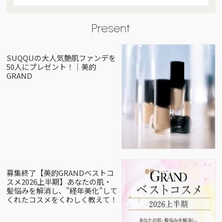
Present
SUQQUの大人気艶肌ファンデを
50人にプレゼント！｜美的
GRAND
募集終了【美的GRANDベストコ
スメ2026上半期】あなたの肌・
髪悩みを解消し、”経年美化”して
くれたコスメをくわしく教えて！