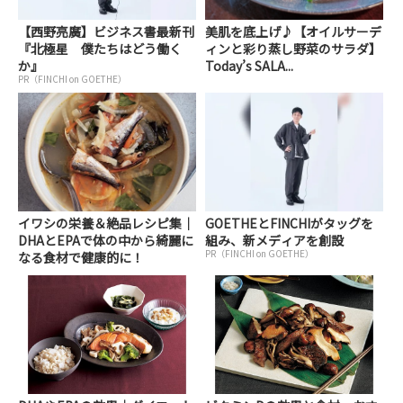
【西野亮廣】ビジネス書最新刊
美肌を底上げ♪【オイルサーデ
『北極星 僕たちはどう働く
ィンと彩り蒸し野菜のサラダ】
か』
Today’s SALA...
PR（FINCHI on GOETHE）
イワシの栄養＆絶品レシピ集｜
GOETHEとFINCHIがタッグを
DHAとEPAで体の中から綺麗に
組み、新メディアを創設
PR（FINCHI on GOETHE）
なる食材で健康的に！