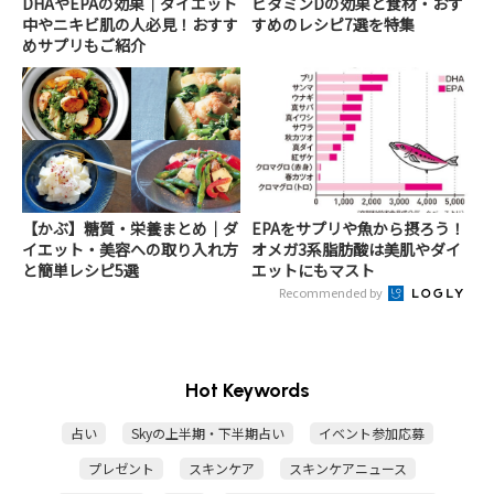
DHAやEPAの効果｜ダイエット
ビタミンDの効果と食材・おす
中やニキビ肌の人必見！おすす
すめのレシピ7選を特集
めサプリもご紹介
【かぶ】糖質・栄養まとめ｜ダ
EPAをサプリや魚から摂ろう！
イエット・美容への取り入れ方
オメガ3系脂肪酸は美肌やダイ
と簡単レシピ5選
エットにもマスト
Recommended by
Hot Keywords
占い
Skyの上半期・下半期占い
イベント参加応募
プレゼント
スキンケア
スキンケアニュース