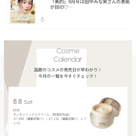
『美的』9月号は田中みな実さんの表紙
が目印♡…
Cosme
Calendar
話題のコスメの発売日が早わかり！
今月の一覧を今すぐチェック！
8.8
Sat
DEW
タンタンリンクルクリーム ［医薬部外品］
￥7,480（編集部調べ） / ￥7,150（編集部調べ、レフ
ィル）