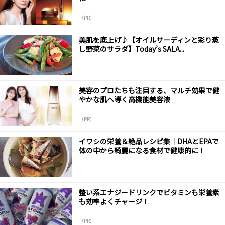
（PR）
美肌を底上げ♪【オイルサーディンと彩り蒸
し野菜のサラダ】Today’s SALA...
美容のプロたちも注目する、マルチ効果で健
やかな肌へ導く高機能美容液
（PR）
イワシの栄養＆絶品レシピ集｜DHAとEPAで
体の中から綺麗になる食材で健康的に！
整い系エナジードリンクでビタミンも栄養素
も効率よくチャージ！
（PR）