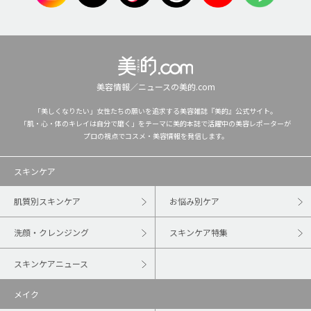
美容情報／ニュースの美的.com
「美しくなりたい」女性たちの願いを追求する美容雑誌『美的』公式サイト。
「肌・心・体のキレイは自分で磨く」をテーマに美的本誌で活躍中の美容レポーターが
プロの視点でコスメ・美容情報を発信します。
スキンケア
肌質別スキンケア
お悩み別ケア
洗顔・クレンジング
スキンケア特集
スキンケアニュース
メイク