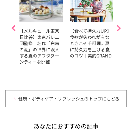
うり
【メルキュール東京
【食べて持久力UP】
美肌
で夏
日比谷】東京バレエ
食欲が失われがちな
ラダ
冷や
団監修｜名作「白鳥
ときこそ手料理。夏
トま
サラ
の湖」の世界に没入
に持久力を上げる食
キレ
する夏のアフタヌー
のコツ｜美的GRAND
ンティーを開催
健康・ボディケア・リフレッシュのトップにもどる
あなたにおすすめの記事