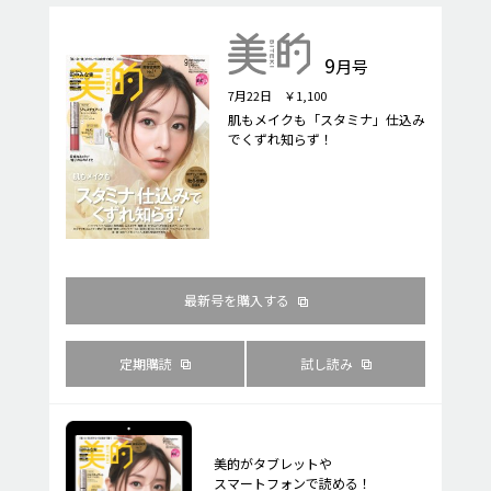
9
月号
7月22日 ￥1,100
肌もメイクも「スタミナ」仕込み
でくずれ知らず！
最新号を購入する
定期購読
試し読み
美的がタブレットや
スマートフォンで読める！