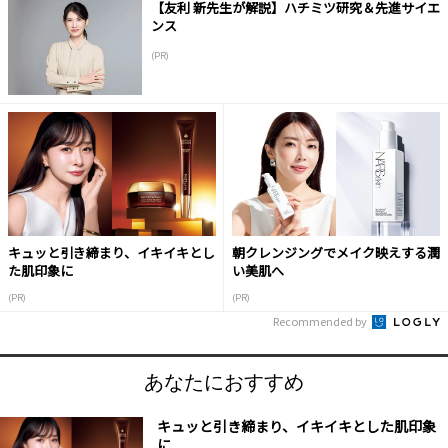
【友利 新先生が解説】ハチミツ研究＆先進サイエ
ンス
(PR)
キュッと引き締まり、イキイキとし
朝クレンジングでメイク映えする潤
た肌印象に
い美肌へ
(PR)
(PR)
Recommended by
あなたにおすすめ
キュッと引き締まり、イキイキとした肌印象
に