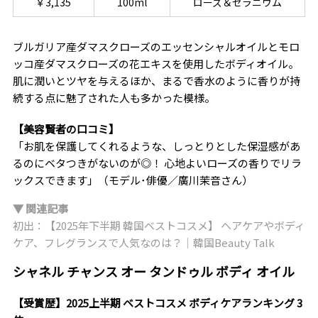
￥3,135
100ml
ローズ＆ゼラニウム
ブルガリア産ダマスクローズのエッセンシャルオイルとモロ
ッコ産ダマスクローズの花エキスを使用したボディオイル。
肌に潤いとツヤを与えるほか、まるで香水のように香りが持
続する点に魅了された人も多かった模様。
【美容賢者の口コミ】
「お肌を保護してくれるような、しっとりとした保湿感があ
るのにベタつきがないのが◎！ 心地よいローズの香りでリラ
ックスできます」（モデル･俳優／廣川茉音さん）
▼ 関連記事
初出：【2025年下半期 韓国ベストコスメ】 ヘアケアやボディ
ケア、フレグランスで人気なのは？｜韓国Beauty Talk
シャネル チャンス オー タンドゥル ボディ オイル
【受賞歴】2025上半期 ベストコスメ ボディケアランキング 3