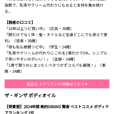
抜群で、乳液やクリーム代わりにもなると支持を集め続け
る。
【読者の口コミ】
「10年以上リピ買い中」（広告・38歳）
「顔だけでなく体・髪・ネイルなど全身どこにでも使えて便
利」（音楽・38歳）
「母も私も絶賛リピ中」（学生・24歳）
「乳液やクリームの代わりにこれを1滴だけでOK。シンプル
で使いやすいのがいい！」（主婦・34歳）
「1滴で潤うのにまったくベタつかずコスパも最強！」（事
務・34歳）
高品位 スクワランの詳細はこちら
ザ・ギンザ ボディオイル
【受賞歴】2024年間 美的GRAND 賢者 ベストコスメ ボディケ
アランキング 1位