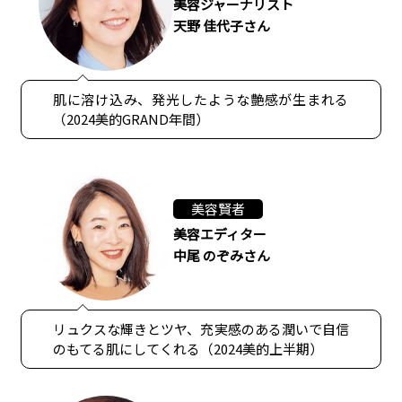
美容ジャーナリスト
天野 佳代子さん
肌に溶け込み、発光したような艶感が生まれる
（2024美的GRAND年間）
美容賢者
美容エディター
中尾 のぞみさん
リュクスな輝きとツヤ、充実感のある潤いで自信
のもてる肌にしてくれる（2024美的上半期）