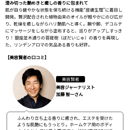
澄み切った艶めきと癒しの香りに包まれて
肌が自ら健やかな状態を保ち続ける機能“皮膚生理”に着目し
開発。贅沢配合された植物由来のオイルが軽やかにのび広が
り、乾燥を癒しながらハリ艶肌へと導く。腕や脚、デコルテ
にマッサージをしながら塗布すると、巡りがアップしすっき
り！ 銀座並木通りの菩提樹（ぼだいじゅ）の香りを再現し
た、リンデンアロマの気品ある香りも好評。
【美容賢者の口コミ】
美容賢者
美容ジャーナリスト
加藤 智一さん
ふんわり立ち上る香りに癒され、エステを受けた
ような肌艶にもうっとり。ホームケア用のボディ