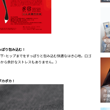
美
ず
っぽり包み込む！
ニベ
胸下~ヒップまでをすっぽりと包み込む快適なはき心地。口ゴ
ないから余計なストレスもありません。）
ポカポカ！
キ
印
ゲラ