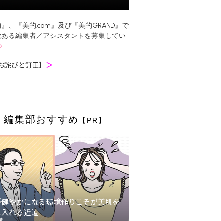
』、『美的.com』及び『美的GRAND』で
欲ある編集者／アシスタントを募集してい
お詫びと訂正】
＞
編集部おすすめ
【PR】
が健やかになる環境作りこそが美肌を
に入れる近道
堂