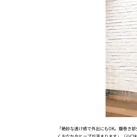
「絶妙な透け感で外出にもOK。腹巻き部
くおなかやヒップが温まります」（小口