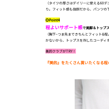
（タイツの厚さはデイリーに使える60デ
り。フィット感も抜群だから、パンツの下
◎Point4
程よいサポート感
で美脚＆トップス
（胸下~つま先まできちんとフィット&程よ
かないから、トップスをINしたコーデ
美的クラブがTRY！
『美的』をたくさん買いたくなる程