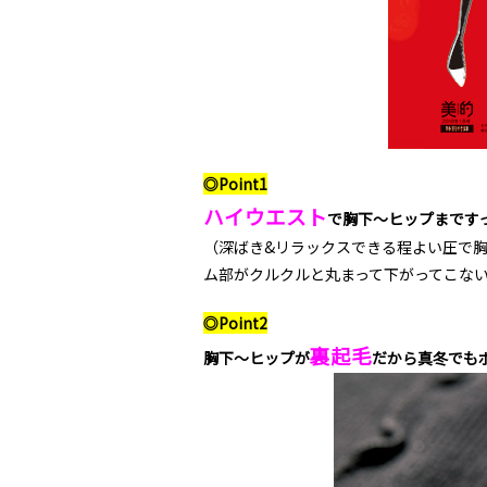
◎Point1
ハイウエスト
で胸下〜ヒップまです
（深ばき&リラックスできる程よい圧で
ム部がクルクルと丸まって下がってこ
◎Point2
裏起毛
胸下〜ヒップが
だから真冬でも