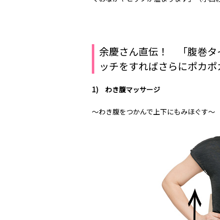
余慶さん直伝！ 「腹巻タ
ッチをすればさらにポカポ
1) わき腹マッサージ
〜わき腹をつかんで上下にもみほぐす〜