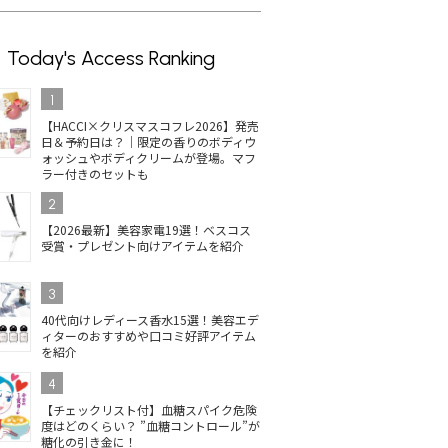
Today's Access Ranking
1
【HACCI×クリスマスコフレ2026】発売
日＆予約日は？｜限定の香りのボディウ
ォッシュやボディクリームが登場。マフ
ラー付きのセットも
2
【2026最新】美容家電19選！ベスコス
受賞・プレゼント向けアイテムを紹介
3
40代向けレディース香水15選！美容エデ
ィターのおすすめや口コミ好評アイテム
を紹介
4
【チェックリスト付】血糖スパイク危険
度はどのくらい？ ”血糖コントロール”が
糖化の引き金に！