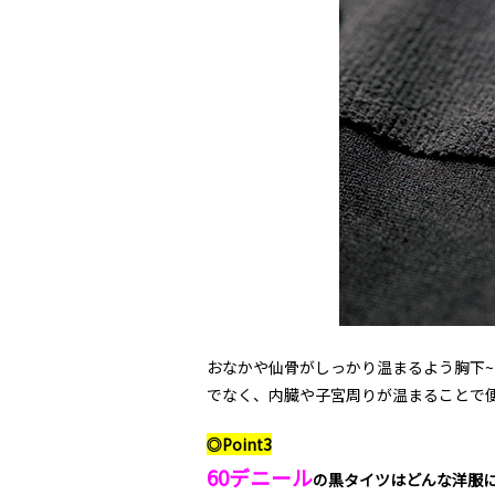
おなかや仙骨がしっかり温まるよう胸下~
でなく、内臓や子宮周りが温まることて
◎Point3
60デニール
の黒タイツはどんな洋服