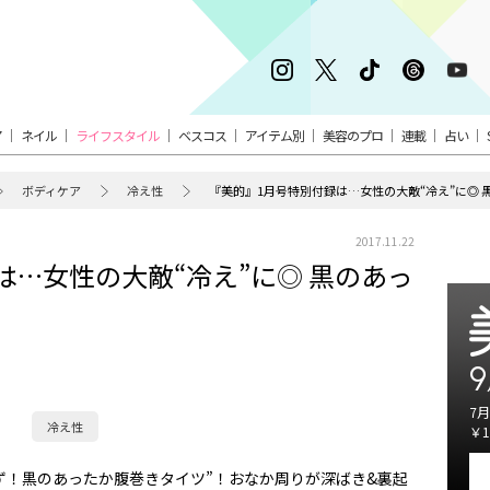
ア
ネイル
ライフスタイル
ベスコス
アイテム別
美容のプロ
連載
占い
ボディケア
冷え性
『美的』1月号特別付録は…女性の大敵“冷え”に◎
2017.11.22
は…女性の大敵“冷え”に◎ 黒のあっ
9
7月
冷え性
￥1
！黒のあったか腹巻きタイツ”！おなか周りが深ばき&裏起