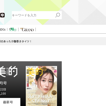
SDGs
 黒のあったか腹巻きタイツ！
月号
22日
,100
最新号