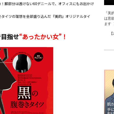
゚カ！脚部分は透けない60デニールで、オフィスにもお出かけ
『美的
冬タイツの理想を全部盛り込んだ『美的』オリジナルタイ
は意
ます
【
で目指せ
“あったかい女”！
肌
手
資生