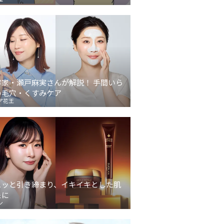
容家・瀬戸麻実さんが解説！ 手間いら
の毛穴・くすみケア
ア花王
ュッと引き締まり、イキイキとした肌
象に
ン