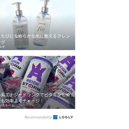
うたびになめらかな肌に整えるクレン
ング
ルタ
い系エナジードリンクでビタミンも栄
素も効率よくチャージ！
ンストーム
Recommended by