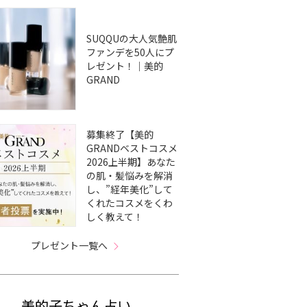
SUQQUの大人気艶肌
ファンデを50人にプ
レゼント！｜美的
GRAND
募集終了【美的
GRANDベストコスメ
2026上半期】あなた
の肌・髪悩みを解消
し、”経年美化”して
くれたコスメをくわ
しく教えて！
プレゼント一覧へ
美的子ちゃん占い