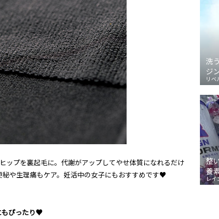
洗
ジ
リベ
整
ヒップを裏起毛に。代謝がアップしてやせ体質になれるだけ
養
゙便秘や生理痛もケア。妊活中の女子にもおすすめです♥
レイ
にもぴったり♥