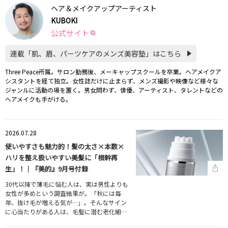
ヘア＆メイクアップアーティスト
KUBOKI
公式サイト
連載「肌、眉、パーツケアのメンズ美容塾」はこちら
Three Peace所属。サロン勤務後、メーキャップスクールを卒業。ヘアメイクア
シスタントを経て独立。女性誌だけに止まらず、メンズ撮影や映像など様々な
ジャンルに活動の場を置く。男女問わず、俳優、アーティスト、タレントなどの
ヘアメイクも手がける。
2026.07.28
使いやすさも魅力的！髪の太さ×本数×
ハリを整え扱いやすい美髪に「根幹再
生」！｜『美的』9月号付録
30代以降で薄毛に悩む人は、実は男性よりも
女性が多めという調査結果が。「秋には毎
年、抜け毛が増える気が…」。そんなサイン
に心当たりがある人は、毛髪に潜む老化細…