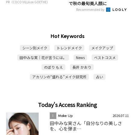
PR（COCO VILLA on GOETHE）
で秋の最旬美人顔に
Recommended by
Hot Keywords
シーン別メイク
トレンドメイク
メイクアップ
田中みな実｜花が言うには。
News
ベストコスメ
のぼり もえ
長井 かおり
アカリンの“盛れる”メイク研究所
占い
Today's Access Ranking
2026.07.11
1
Make Up
田中みな実さん「自分なりの美しさ
を、心を弾ま…