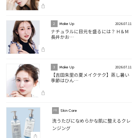
2026.07.11
2
Make Up
ナチュラルに目元を盛るには？ H＆M
長井かお…
2026.07.11
3
Make Up
【吉田朱里の夏メイクテク】蒸し暑い
季節はひん…
Skin Care
洗うたびになめらかな肌に整えるクレ
ンジング