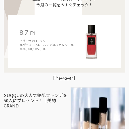
今月の一覧を今すぐチェック！
8.7
Fri
イヴ・サンローラン
ル ヴェスティエール デ パルファム クール
￥36,300 / ￥50,600
Present
SUQQUの大人気艶肌ファンデを
50人にプレゼント！｜美的
GRAND