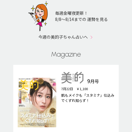
毎週金曜夜更新！
8/8〜8/14までの 運勢を見る
今週の美的子ちゃん占いへ
Magazine
9
月号
7月22日 ￥1,100
肌もメイクも「スタミナ」仕込み
でくずれ知らず！