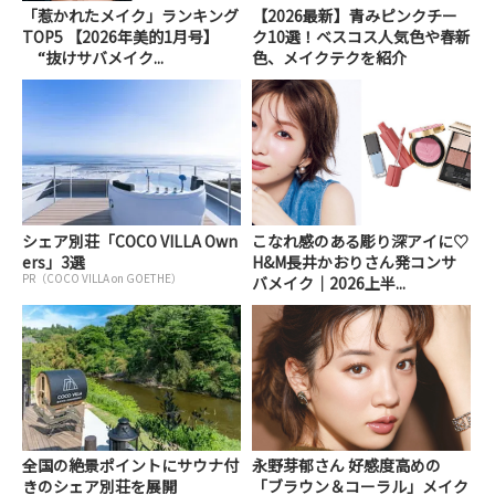
「惹かれたメイク」ランキング
【2026最新】青みピンクチー
TOP5 【2026年美的1月号】
ク10選！ベスコス人気色や春新
“抜けサバメイク...
色、メイクテクを紹介
シェア別荘「COCO VILLA Own
こなれ感のある彫り深アイに♡
ers」3選
H&M長井かおりさん発コンサ
PR（COCO VILLA on GOETHE）
バメイク｜2026上半...
全国の絶景ポイントにサウナ付
永野芽郁さん 好感度高めの
きのシェア別荘を展開
「ブラウン＆コーラル」メイク