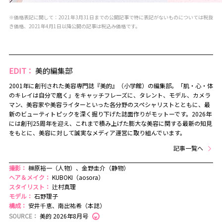
※価格表記に関して：2021年3月31日までの公開記事で特に表記がないものについては税抜
き価格、2021年4月1日以降公開の記事は税込み価格です。
EDIT：
美的編集部
2001年に創刊された美容専門誌『美的』（小学館）の編集部。「肌・心・体
のキレイは自分で磨く」をキャッチフレーズに、タレント、モデル、カメラ
マン、美容家や美容ライターといった各分野のスペシャリストとともに、最
新のビューティトピックを深く掘り下げた誌面作りがモットーです。2026年
には創刊25周年を迎え、これまで積み上げた膨大な美容に関する最新の知見
をもとに、美容に対して誠実なメディア運営に取り組んでいます。
記事一覧へ
撮影：
榊原裕一（人物）、金野圭介（静物）
ヘア＆メイク：
KUBOKI（aosora）
スタイリスト：
辻村真理
モデル：
石野理子
構成：
安井千恵、南出祐希（本誌）
SOURCE：
美的 2026年8月号