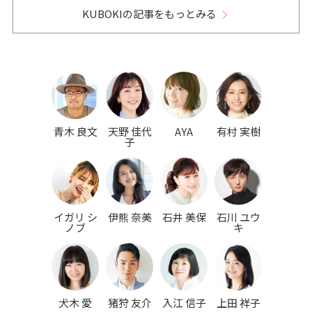
KUBOKIの記事をもっとみる
青木 良文
天野 佳代
AYA
有村 実樹
子
イガリ シ
伊熊 奈美
石井 美保
石川 ユウ
ノブ
キ
犬木 愛
猪狩 友介
入江 信子
上田 祥子