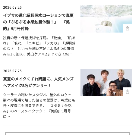
2026.07.26
イプサの進化系超保水ローションで真夏
の「ぷるぷる水感触肌体験！」｜『美
的』9月号付録
独自の新・保湿技術を採用。「乾燥」「肌あ
れ」「毛穴」「ニキビ」「テカり」「透明感
のなさ」といった潤い不足による6つの肌悩
み※1に加え、美白ケア※2までできて頼…
2026.07.25
真夏のメイクくずれ問題に、人気メンズ
ヘアメイク5名がアンサー！
クーラーの利いたスタジオ、屋外のロケ…
数々の現場で培った彼らの武器は、乾燥にも
汗・皮脂にも勝負できる、「スタミナ仕込
み」のベースメイクテク！ 『美的』9月号
に…