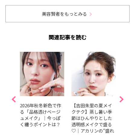
美容賢者をもっとみる
関連記事を読む
「ラ
2026年秋冬新色で作
【吉田朱里の夏メイ
田中
とと
る「品格透けベージ
クテク】蒸し暑い季
分な
気持
ュメイク」｜今っぽ
節はひんやりとした
心を
―」｜
く纏うポイントは？
透明感メイクで盛る
索し
l.54
♡｜アカリンの“盛れ
花が言