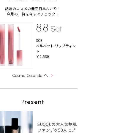
話題のコスメの発売日早わかり！
今月の一覧を今すぐチェック！
8.8
Sat
3CE
ベルベット リップティン
ト
￥2,530
へ
Cosme Calendar
Present
SUQQUの大人気艶肌
ファンデを50人にプ