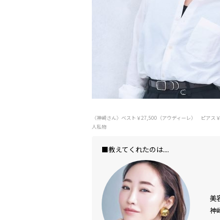
〈神崎さん〉ベスト￥27,500（アウディーレ） ピアス￥
人私物
■教えてくれたのは....
美
神