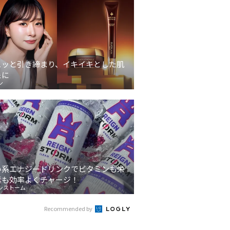
ュッと引き締まり、イキイキとした肌
象に
ン
い系エナジードリンクでビタミンも栄
素も効率よくチャージ！
ンストーム
Recommended by