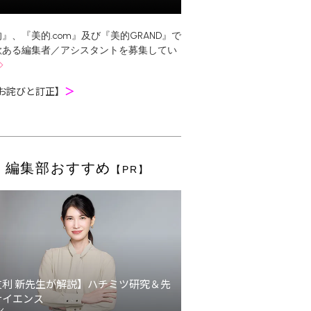
』、『美的.com』及び『美的GRAND』で
欲ある編集者／アシスタントを募集してい
お詫びと訂正】
＞
編集部おすすめ
【PR】
友利 新先生が解説】ハチミツ研究＆先
サイエンス
ン