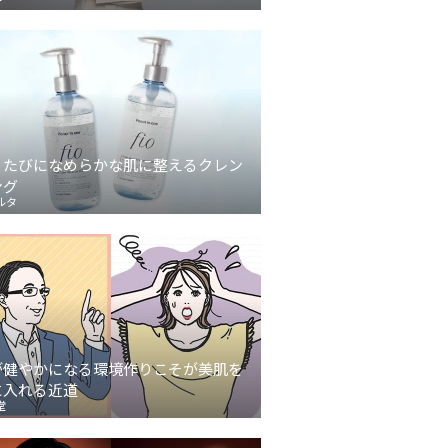
うたびになめらかな肌に整えるクレン
ング
ルタ
が健やかになる環境作りこそが美肌を
に入れる近道
堂