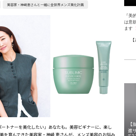
美容家・神崎恵さんと一緒に全世界メンズ美化計画
『美的
は意
ます
【
【
パートナーを美化したい」あなたも。美容ビギナーに、楽し
進
美を育んできた美容家・神崎 恵さんが、メンズ美容のお悩み
ゲラ