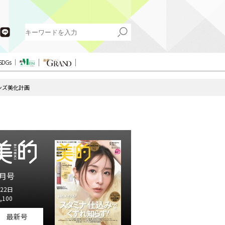
SDGs
ンズ美化計画
月号
22日
,100
最新号