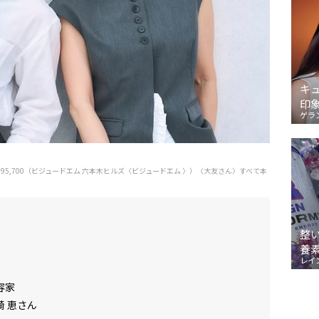
キ
印
ゲラ
95,700（ビジュードエム 六本木ヒルズ〈ビジュードエム 〉）〈大友さん〉すべて本
整
養
レイ
容家
崎 恵さん