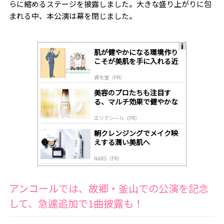
らに縮めるステージを披露しました。大きな盛り上がりに包
まれる中、本公演は幕を閉じました。
肌が健やかになる環境作り
A
こそが美肌を手に入れる近
ds
道
by
資生堂（PR）
lo
gl
美容のプロたちも注目す
y
る、マルチ効果で健やかな
肌へ導く高機能美容液
エリクシール（PR）
朝クレンジングでメイク映
えする潤い美肌へ
NARS（PR）
アンコールでは、故郷・釜山での公演を記念
して、急遽追加で1曲披露も！