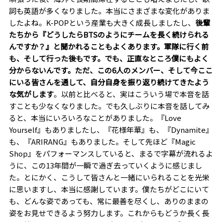
詞も英語が多くなりました。本当にさまざまな変化がありま
したよね。K-POPという産業も大きく成長しましたし、
後輩
たちから『どうしたらBTSのようにチームを長く続けられる
んですか？』と聞かれることもよくあります。軍隊に行く前
も、そして行った後もです。でも、正直なところ僕にもよく
分からないんです。ただ、この6人のメンバー、そして今ここ
にいる皆さんを通して、自分自身を振り返り続けてきたよう
な気がします
。以前と比べると、実はこういう場で本音を話
すことも少なくなりました。でも久しぶりに本音を話してみ
ると、本当にいろいろなことがありました。『Love
Yourself』もありましたし、『花様年華』も、『Dynamite』
も、『ARIRANG』もありました。そして先ほど『Magic
Shop』をパフォーマンスしていると、まるで字幕が流れるよ
うに、この13年間が一瞬で過ぎ去っていくように感じまし
た。とにかく、こうして皆さんと一緒にいられることを光栄
に思いますし、本当に感謝しています。僕たちがどこにいて
も、どんな姿であっても、常に最善を尽くし、ありのままの
姿をお見せできるよう努力します。これからもどうか長く長