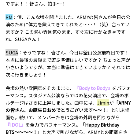
ですよ！！ 皆さん、拍手〜！
RM
：僕、こんな噂を聞きました。ARMYの皆さんが今日の公
演のために体力を鍛えてきてくれたと……！（笑） 合ってい
ますか？ この熱い雰囲気のまま、すぐ次に行かなきゃです
ね。SUGAさん！
SUGA
：そうですね！ 皆さん、今日は釜山公演最終日です！
本当に最後の最後まで遊ぶ準備はいいですか？ ちょっと声が
小さいようですが、本当に準備はできていますか？ それでは
次に行きましょう！
会場の熱い雰囲気をそのままに、
『Body to Body』
をパフォ
ーマンス。スタジアム公演ならではの花火演出で、会場のボ
ルテージはさらに上昇しました。曲中には、
Jimin
が
「ARMY
の皆さん、お誕生日おめでとうございます〜〜！」
と叫ぶ場
面も。続いて、メンバーたちは会場の外周を回りながら
『IDOL』
を全力でパフォーマンス。
「Happy Birthday
BTS〜〜〜〜！」
と大声で叫びながら、ARMYとの距離をさ