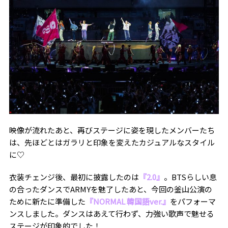
映像が流れたあと、再びステージに姿を現したメンバーたち
は、先ほどとはガラリと印象を変えたカジュアルなスタイル
に♡
衣装チェンジ後、最初に披露したのは
『2.0』
。BTSらしい息
の合ったダンスでARMYを魅了したあと、今回の釜山公演の
ために新たに準備した
『NORMAL 韓国語ver.』
をパフォーマ
ンスしました。ダンスはあえて行わず、力強い歌声で魅せる
ステージが印象的でした！