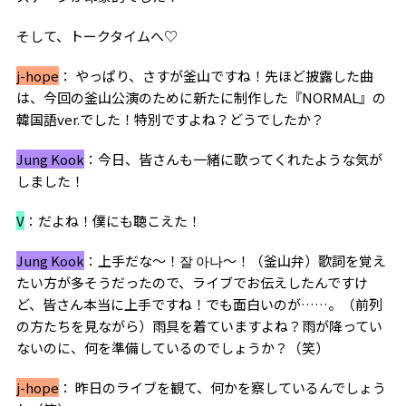
そして、トークタイムへ♡
j-hope
： やっぱり、さすが釜山ですね！先ほど披露した曲
は、今回の釜山公演のために新たに制作した『NORMAL』の
韓国語ver.でした！特別ですよね？どうでしたか？
Jung Kook
：今日、皆さんも一緒に歌ってくれたような気が
しました！
V
：だよね！僕にも聴こえた！
Jung Kook
：上手だな〜！
잘 아나〜！（
釜山弁）歌詞を覚え
たい方が多そうだったので、ライブでお伝えしたんですけ
ど、皆さん本当に上手ですね！でも面白いのが……。（前列
の方たちを見ながら）雨具を着ていますよね？雨が降ってい
ないのに、何を準備しているのでしょうか？（笑）
j-hope
： 昨日のライブを観て、何かを察しているんでしょう