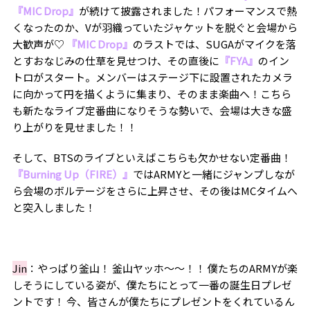
『MIC Drop』
が続けて披露されました！パフォーマンスで熱
くなったのか、Vが羽織っていたジャケットを脱ぐと会場から
大歓声が♡
『MIC Drop』
のラストでは、SUGAがマイクを落
とすおなじみの仕草を見せつけ、その直後に
『FYA』
のイン
トロがスタート。メンバーはステージ下に設置されたカメラ
に向かって円を描くように集まり、そのまま楽曲へ！こちら
も新たなライブ定番曲になりそうな勢いで、会場は大きな盛
り上がりを見せました！！
そして、BTSのライブといえばこちらも欠かせない定番曲！
『Burning Up（FIRE）』
ではARMYと一緒にジャンプしなが
ら会場のボルテージをさらに上昇させ、その後はMCタイムへ
と突入しました！
Jin
：やっぱり釜山！ 釜山ヤッホ〜〜！！ 僕たちのARMYが楽
しそうにしている姿が、僕たちにとって一番の誕生日プレゼ
ントです！ 今、皆さんが僕たちにプレゼントをくれているん