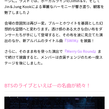
ージに。ラストでは、ボーカルラインのJimin＆V、そして
Jin＆Jung Kookによる華麗なハーモニーが響き渡り、観客を
魅了しました♪
会場の雰囲気は再び一変。ブルーとホワイトを基調とした幻
想的な空間へと変わります。透け感のある大きな白い布をダ
ンサーたちが手にして登場すると、その布を波に見立てた演
出のなか、新アルバムのタイトル曲
『SWIM』
を披露！
さらに、そのまま布を使った演出で
『Merry Go Round』
ま
で続けて披露すると、メンバーは衣装チェンジのため一度ス
テージを後にしました。
BTSのライブといえば…の名曲が続々！