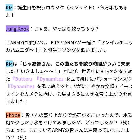
RM
：誕生日を祝うロウソク（ペンライト）が5万本もある
よ！
Jung Kook
：じゃあ、やっぱり歌っちゃう？
とARMYに呼びかけ、BTSとARMYが一緒に
「センイルチュッ
カハムニダ〜！」
と誕生日ソングを歌いました。
RM
は
「じゃあ皆さん、この曲たちを歌う時間がついに来ま
した！ いきましょ〜〜！」
と叫び、世界中にBTSの名を広め
た
『Butter』『Dynamite』
を立て続けにパフォーマンス♡
『Dynamite』
を歌い終えると、Vがにこやかな笑顔でピース
サインをカメラに向け、会場はさらに大きな盛り上がりを見
せました！
j-hope
：皆さんの盛り上がりで熱気がすごかったので、水鉄
砲で少しだけ水をかけてみましたが、どうでしたか？（笑）
ちょっと、ここにいるARMYの皆さんは戸惑っていましたよ
ね？（笑）