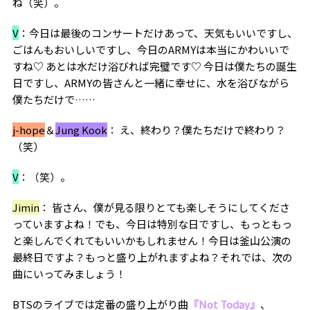
ね（笑）。
V
：今日は最後のコンサートだけあって、天気もいいですし、
ごはんもおいしいですし、今日のARMYは本当にかわいいで
すね♡ あとは水だけ浴びれば完璧です♡ 今日は僕たちの誕生
日ですし、ARMYの皆さんと一緒に幸せに、水を浴びながら
僕たちだけで……
j-hope
＆
Jung Kook
： え、終わり？僕たちだけで終わり？
（笑）
V
：（笑）。
Jimin
： 皆さん、僕が見る限りとても楽しそうにしてくださ
っていますよね！でも、今日は特別な日ですし、もっともっ
と楽しんでくれてもいいかもしれません！今日は釜山公演の
最終日ですよ？もっと盛り上がれますよね？それでは、次の
曲にいってみましょう！
BTSのライブでは定番の盛り上がり曲
『Not Today』
、