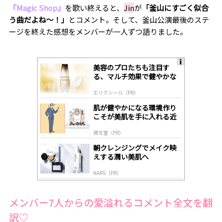
『Magic Shop』
を歌い終えると、
Jin
が
「釜山にすごく似合
う曲だよね〜！」
とコメント。そして、釜山公演最後のステ
ージを終えた感想をメンバーが一人ずつ語りました。
美容のプロたちも注目す
A
る、マルチ効果で健やかな
ds
肌へ導く高機能美容液
by
エリクシール（PR）
lo
gl
肌が健やかになる環境作り
y
こそが美肌を手に入れる近
道
資生堂（PR）
朝クレンジングでメイク映
えする潤い美肌へ
NARS（PR）
メンバー7人からの愛溢れるコメント全文を翻
訳♡