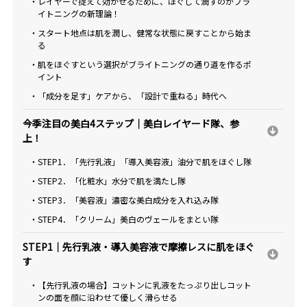
・レイヤーで捉えて効かせるために、ほぐして潤すのがブラ
イトニングの新理論！
・スタート地点は肌を潤し、健常な状態に戻すことから始ま
る
・肌をほぐすという選択がブライトニングの通り道を作るポ
イント
・「成分を足す」ケアから、「設計で重ねる」時代へ
今季注目の美白4ステップ｜美白レイヤード隊、参
上！
・STEP1．「先行乳液」「導入美容液」油分で肌をほぐし隊
・STEP2．「化粧水」水分で肌を満たし隊
・STEP3．「美容液」濃密な美白成分を入れ込み隊
・STEP4．「クリーム」美白のヴェールをまとい隊
STEP1｜先行乳液・導入美容液で摩擦レスに肌をほぐ
す
・【先行乳液の場合】コットンに乳液をたっぷり出しコット
ンの面を顔に沿わせて優しく滑らせる