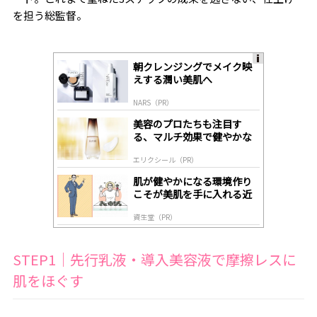
を担う総監督。
朝クレンジングでメイク映
A
えする潤い美肌へ
ds
by
NARS（PR）
lo
gl
美容のプロたちも注目す
y
る、マルチ効果で健やかな
肌へ導く高機能美容液
エリクシール（PR）
肌が健やかになる環境作り
こそが美肌を手に入れる近
道
資生堂（PR）
STEP1｜先行乳液・導入美容液で摩擦レスに
肌をほぐす