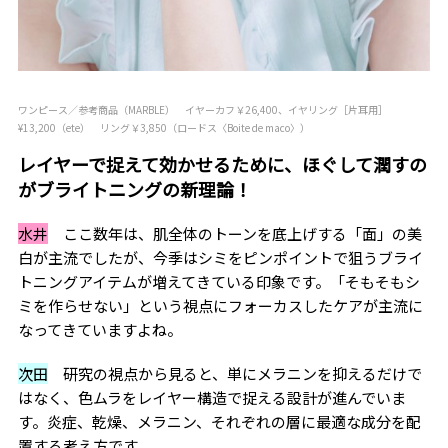
ワンピース／参考商品（MARBLE） イヤーカフ￥26,400、イヤリング［片耳用］
¥13,200（ete） リング￥3,850（ロードス〈Boite de maco〉）
レイヤーで捉えて効かせるために、ほぐして潤すの
がブライトニングの新理論！
水井
ここ数年は、肌全体のトーンを底上げする「面」の美
白が主流でしたが、今季はシミをピンポイントで狙うブライ
トニングアイテムが増えてきている印象です。「そもそもシ
ミを作らせない」という視点にフォーカスしたケアが主流に
なってきていますよね。
次田
研究の視点から見ると、単にメラニンを抑えるだけで
はなく、色ムラをレイヤー構造で捉える設計が進んでいま
す。炎症、乾燥、メラニン、それぞれの層に最適な成分を配
置する考え方です。