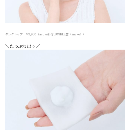
タンクトップ ￥9,900（ànuke新宿LUMINE2店〈ànuke〉）
＼たっぷり出す／