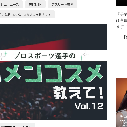
ッシュニュース
美的MEN
アスリート美容
手の毎日コスメ、スタメンを教えて！
『美的
は意
ます
【
キ
印
ゲラ