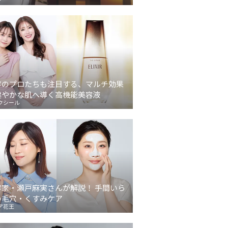
容のプロたちも注目する、マルチ効果
健やかな肌へ導く高機能美容液
クシール
容家・瀬戸麻実さんが解説！ 手間いら
の毛穴・くすみケア
ア花王