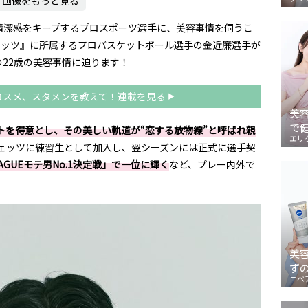
画像をもっと見る
清潔感をキープするプロスポーツ選手に、美容事情を伺うこ
ェッツ』に所属するプロバスケットボール選手の金近廉選手が
22歳の美容事情に迫ります！
コスメ、スタメンを教えて！連載を見る
美
で
トを得意とし、その美しい軌道が“恋する放物線”と呼ばれ親
エリ
ジェッツに練習生として加入し、翌シーズンには正式に選手契
LEAGUEモテ男No.1決定戦」で一位に輝く
など、プレー内外で
美
ず
ニベ