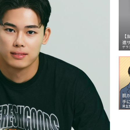
【
進
ゲラ
肌
手
資生