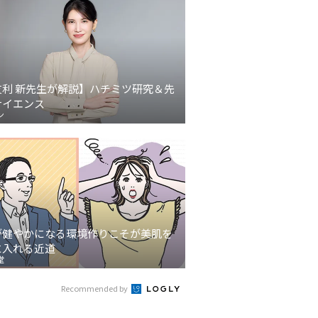
友利 新先生が解説】ハチミツ研究＆先
サイエンス
ン
が健やかになる環境作りこそが美肌を
に入れる近道
堂
Recommended by