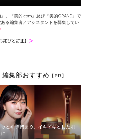
』、『美的.com』及び『美的GRAND』で
欲ある編集者／アシスタントを募集してい
お詫びと訂正】
＞
編集部おすすめ
【PR】
ュッと引き締まり、イキイキとした肌
象に
ン