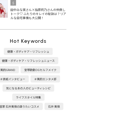
5
田中みな実さん×指原莉乃さんの仲良し
トーク♡ ふたりのキレイの秘訣は？リア
ルな自宅事情も大公開！
Hot Keywords
健康・ボディケア・リフレッシュ
健康・ボディケア・リフレッシュニュース
美的GRAND
宝塚歌劇OGセルフメイク
＃表紙インタビュー
＃美的エンタメ部
気になるあの人のビューティレシピ
ライフスタイル特集
容家 石井美保の語りたいコスメ
石井 美保