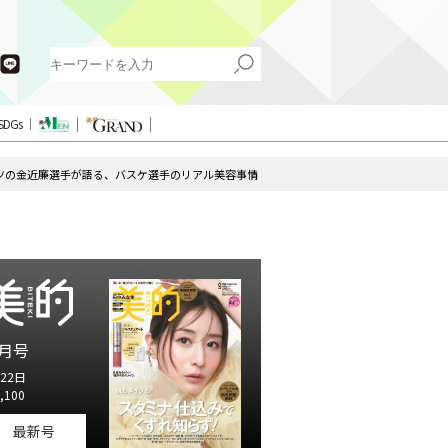
SDGs
葉ジェッツの金近廉選手が語る、バスケ選手のリアル美容事情
月号
22日
,100
最新号