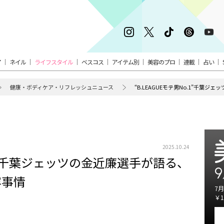
ア
ネイル
ライフスタイル
ベスコス
アイテム別
美容のプロ
連載
占い
健康・ボディケア・リフレッシュニュース
“B.LEAGUEモテ男No.1”千
2025.10.24
o.1”千葉ジェッツの金近廉選手が語る、
9
容事情
7月
￥1