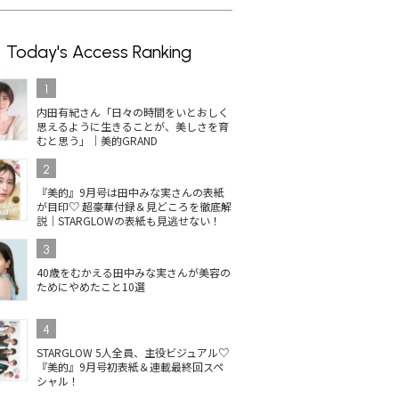
Today's Access Ranking
1
内田有紀さん「日々の時間をいとおしく
思えるように生きることが、美しさを育
むと思う」｜美的GRAND
2
『美的』9月号は田中みな実さんの表紙
が目印♡ 超豪華付録＆見どころを徹底解
説｜STARGLOWの表紙も見逃せない！
3
40歳をむかえる田中みな実さんが美容の
ためにやめたこと10選
4
STARGLOW 5人全員、主役ビジュアル♡
『美的』9月号初表紙＆連載最終回スペ
シャル！