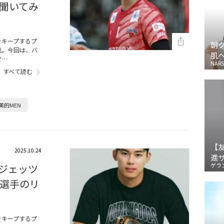
聞いてみ
をキープするプ
朝
載。今回は、バ
肌
で…
NARS
すべて読む
美的MEN
【
2025.10.24
進
ゲラ
千葉ジェッツ
選手のリ
をキープするプ