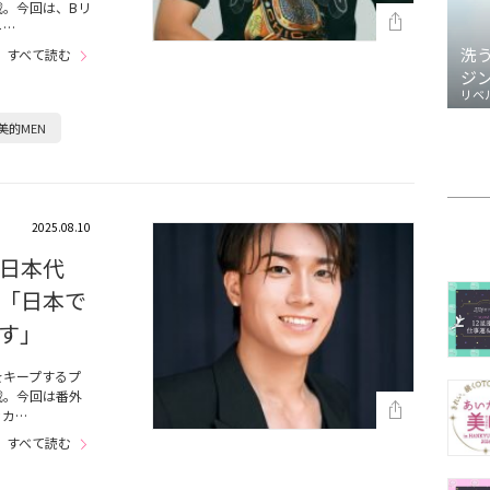
。今回は、Bリ
ト…
洗
すべて読む
ジ
リベ
美的MEN
2025.08.10
日本代
「日本で
す」
をキープするプ
載。今回は番外
ッカ…
すべて読む