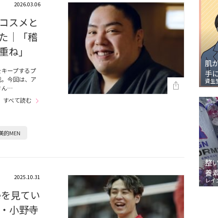
2026.03.06
コスメと
た｜「稽
重ね」
肌
をキープするプ
手
載。今回は、ア
資生
さん…
すべて読む
美的MEN
整
養
2025.10.31
レイ
eを見てい
・小野寺