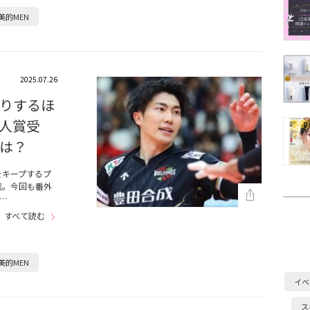
美的MEN
2025.07.26
りするほ
人賞受
は？
をキープするプ
載。今回も番外
…
すべて読む
美的MEN
イベ
ス