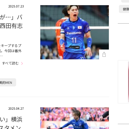
2025.07.23
健
が…」バ
”西田有志
をキープするプ
載。今回は番外
…
すべて読む
美的MEN
2025.04.27
い」横浜
スタメン