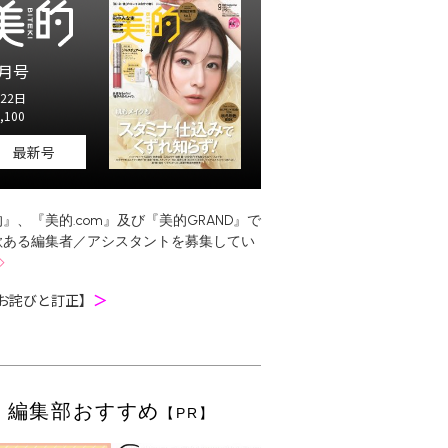
月号
22日
,100
最新号
』、『美的.com』及び『美的GRAND』で
欲ある編集者／アシスタントを募集してい
お詫びと訂正】
＞
編集部おすすめ
【PR】