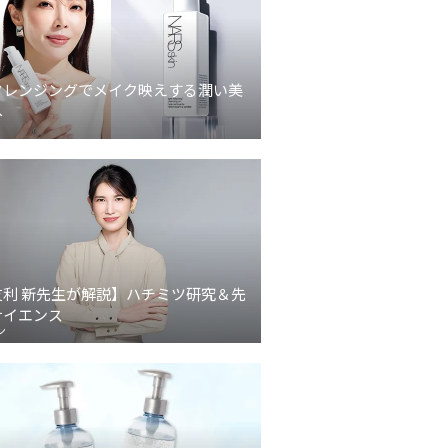
クレンジングでメイク映えする潤い美
へ
友利 新先生が解説】ハチミツ研究＆先
サイエンス
ン