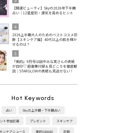
3
【開運ビューティ】Skyの2026年下半期
占い｜12星座別・運気を高めるヒント
4
2026上半期大人のためのベストコスメ診
断【スキンケア編】40代以上の肌を輝か
せるのは？
5
『美的』9月号は田中みな実さんの表紙
が目印♡ 超豪華付録＆見どころを徹底解
説｜STARGLOWの表紙も見逃せない！
Hot Keywords
占い
Skyの上半期・下半期占い
ント参加応募
プレゼント
スキンケア
キンケアニュース
美的GRAND
診断