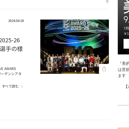
件
9
2026.06.18
7月
￥1
025-26
選手の様
『美的
E AWARD
は意
東京ガーデンシアタ
ます
すべて読む
【