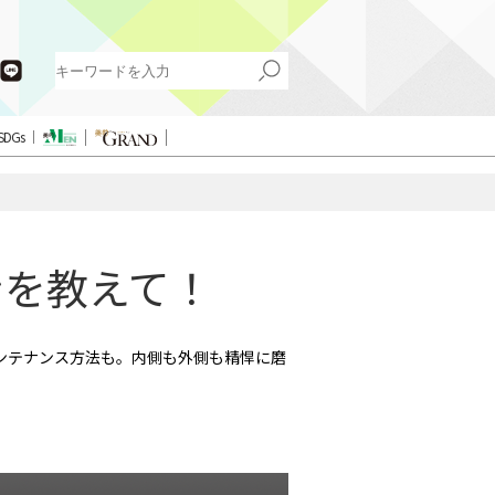
SDGs
ンを教えて！
ンテナンス方法も。内側も外側も精悍に磨