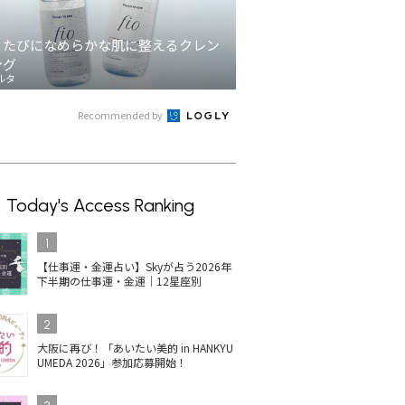
うたびになめらかな肌に整えるクレン
ング
ルタ
Recommended by
Today's Access Ranking
1
【仕事運・金運占い】Skyが占う2026年
下半期の仕事運・金運｜12星座別
2
大阪に再び！「あいたい美的 in HANKYU
UMEDA 2026」参加応募開始！