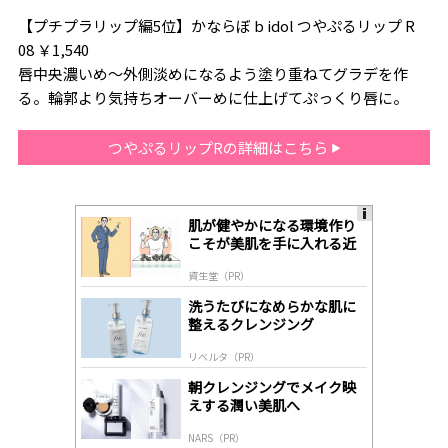
【プチプラリップ編5位】かならぼ b idol つやぷるリップ R
08 ￥1,540
唇中央濃いめ～外側淡めになるよう塗り重ねてグラデを作
る。輪郭より気持ちオーバーめに仕上げてぷっくり唇に。
つやぷるリップRの詳細はこちら
肌が健やかになる環境作り
A
こそが美肌を手に入れる近
ds
道
by
資生堂（PR）
lo
gl
洗うたびになめらかな肌に
y
整えるクレンジング
リベルタ（PR）
朝クレンジングでメイク映
えする潤い美肌へ
NARS（PR）