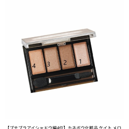
【プチプラアイシャドウ編4位】カネボウ化粧品 ケイト メロ