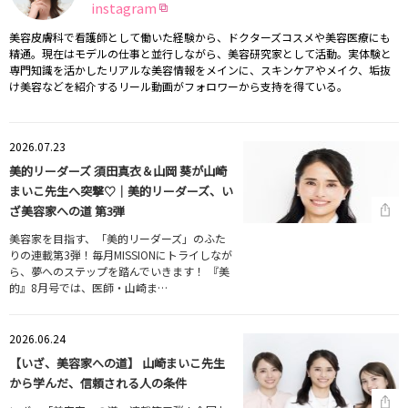
instagram
美容皮膚科で看護師として働いた経験から、ドクターズコスメや美容医療にも
精通。現在はモデルの仕事と並行しながら、美容研究家として活動。実体験と
専門知識を活かしたリアルな美容情報をメインに、スキンケアやメイク、垢抜
け美容などを紹介するリール動画がフォロワーから支持を得ている。
2026.07.23
美的リーダーズ 須田真衣＆山岡 葵が山崎
まいこ先生へ突撃♡｜美的リーダーズ、い
ざ美容家への道 第3弾
美容家を目指す、「美的リーダーズ」のふた
りの連載第3弾！毎月MISSIONにトライしなが
ら、夢へのステップを踏んでいきます！ 『美
的』8月号では、医師・山崎ま…
2026.06.24
【いざ、美容家への道】 山崎まいこ先生
から学んだ、信頼される人の条件