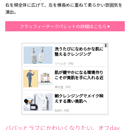
右を頬全体に広げて、左を横長めに重ねて柔らかい雰囲気を
演出。
フラッフィーチークパレットの詳細はこちら
洗うたびになめらかな肌に
A
整えるクレンジング
ds
by
リベルタ（PR）
lo
gl
肌が健やかになる環境作り
y
こそが美肌を手に入れる近
道
資生堂（PR）
朝クレンジングでメイク映
えする潤い美肌へ
NARS（PR）
パパッとラフにかわいくなりたい、オフday