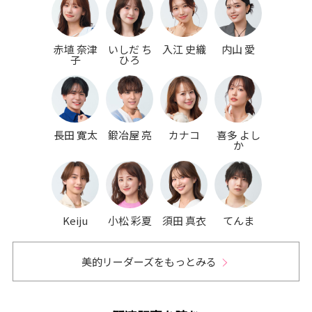
赤埴 奈津
いしだ ち
入江 史織
内山 愛
子
ひろ
長田 寛太
鍛冶屋 亮
カナコ
喜多 よし
か
Keiju
小松 彩夏
須田 真衣
てんま
美的リーダーズをもっとみる