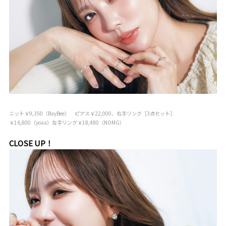
ニット￥9,350（BayBee） ピアス￥22,000、右手リング［3点セット］
￥16,800（yoaa）左手リング￥18,480（NOMG）
CLOSE UP！