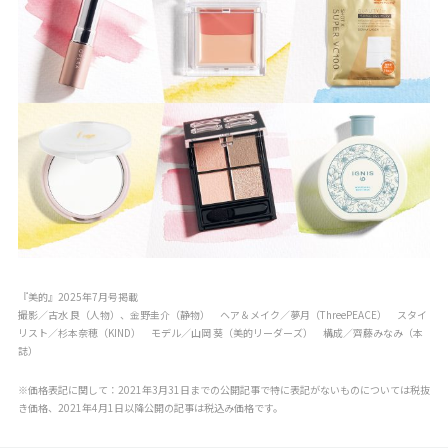
『美的』2025年7月号掲載
撮影／古水 良（人物）、金野圭介（静物） ヘア＆メイク／夢月（ThreePEACE） スタイ
リスト／杉本奈穂（KIND） モデル／山岡 葵（美的リーダーズ） 構成／齊藤みなみ（本
誌）
※価格表記に関して：2021年3月31日までの公開記事で特に表記がないものについては税抜
き価格、2021年4月1日以降公開の記事は税込み価格です。