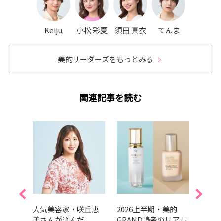
Keiju
小松 彩夏
須田 真衣
てんま
美的リーダーズをもっとみる
関連記事を読む
的韓国
人気美容家・咲丘恵
2026上半期・美的
202
メイ
美さんが選んだ
GRAND読者のリアル
GRA