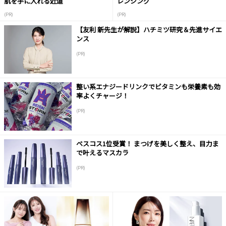
肌を手に入れる近道
レンジング
(PR)
(PR)
【友利 新先生が解説】ハチミツ研究＆先進サイエ
ンス
(PR)
整い系エナジードリンクでビタミンも栄養素も効
率よくチャージ！
(PR)
ベスコス1位受賞！ まつげを美しく整え、目力ま
で叶えるマスカラ
(PR)