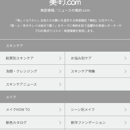
美容情報／ニュースの美的.com
「美しくなりたい」女性たちの願いを追求する美容雑誌『美的』公式サイト。
「肌・心・体のキレイは自分で磨く」をテーマに美的本誌で活躍中の美容レポーターが
プロの視点でコスメ・美容情報を発信します。
スキンケア
肌質別スキンケア
お悩み別ケア
洗顔・クレンジング
スキンケア特集
スキンケアニュース
メイク
メイクHOW TO
シーン別メイク
新色カタログ
新作ファンデーション