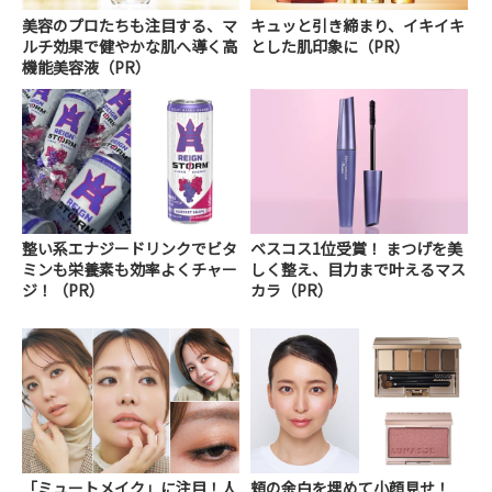
美容のプロたちも注目する、マ
キュッと引き締まり、イキイキ
ルチ効果で健やかな肌へ導く高
とした肌印象に（PR）
機能美容液（PR）
整い系エナジードリンクでビタ
ベスコス1位受賞！ まつげを美
ミンも栄養素も効率よくチャー
しく整え、目力まで叶えるマス
ジ！（PR）
カラ（PR）
「ミュートメイク」に注目！人
頬の余白を埋めて小顔見せ！