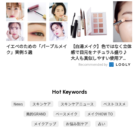
イエベのための「パープルメイ
【白湯メイク】色ではなく立体
ク」実例５選
感で目元をナチュラル盛り♪
大人も真似しやすい使用ア...
Recommended by
Hot Keywords
News
スキンケア
スキンケアニュース
ベストコスメ
美的GRAND
ベースメイク
メイクHOW TO
メイクアップ
お悩み別ケア
占い