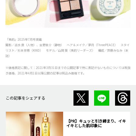
『美的』2025年7月号掲載
撮影／古水 良（人物）、金野圭介（静物） ヘア＆メイク／夢月（ThreePEACE） スタイ
リスト／杉本奈穂（KIND） モデル／山岡 葵（美的リーダーズ） 構成／齊藤みなみ（本
誌）
※価格表記に関して：2021年3月31日までの公開記事で特に表記がないものについては税抜
き価格、2021年4月1日以降公開の記事は税込み価格です。
この記事をシェアする
【PR】キュッと引き締まり、イキ
イキとした肌印象に