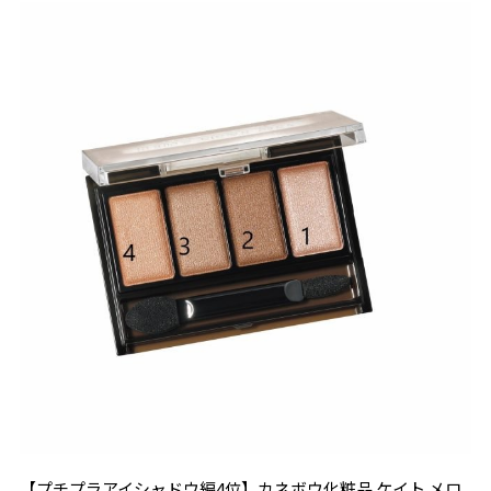
【プチプラアイシャドウ編4位】カネボウ化粧品 ケイト メロ