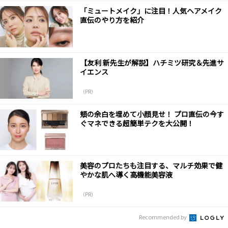
「ミュートメイク」に注目！人気ヘアメイク
直伝のやり方を紹介
【友利 新先生が解説】ハチミツ研究＆先進サ
イエンス
（PR）
頬の余白を埋めて小顔見せ！ プロ直伝の今す
ぐマネできる超簡単テクを大公開！
美容のプロたちも注目する、マルチ効果で健
やかな肌へ導く高機能美容液
（PR）
Recommended by