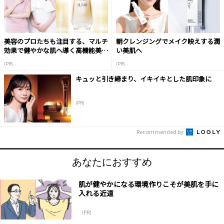
美容のプロたちも注目する、マルチ
朝クレンジングでメイク映えする潤
効果で健やかな肌へ導く高機能美容
い美肌へ
液
(PR)
(PR)
キュッと引き締まり、イキイキとした肌印象に
(PR)
Recommended by
あなたにおすすめ
肌が健やかになる環境作りこそが美肌を手に
入れる近道
（PR）