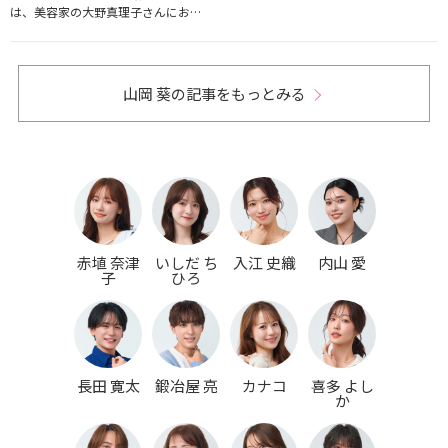
は、美容家の大野真理子さんにお…
山岡 葵の記事をもっとみる
赤埴 奈津
いしだ ち
入江 史織
内山 愛
子
ひろ
長田 寛太
鍛冶屋 亮
カナコ
喜多 よし
か