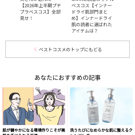
0円以
【2026年上半期プチ
ベスコス【インナー
ベス
勢ぞ
プラベスコス】全部
ドライ肌部門まと
部門
見せ！
め】インナードライ
肌の
肌の読者に選ばれた
だア
アイテムは？
的GR
ベストコスメのトップにもどる
あなたにおすすめの記事
肌が健やかになる環境作りこそが美
洗うたびになめらかな肌に整えるク