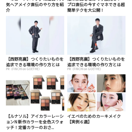
気ヘアメイク直伝のやり方を紹
プロ直伝の今すぐマネできる超
介
簡単テクを大公開！
【西野亮廣】つくりたいものを
【西野亮廣】つくりたいものを
追求できる環境の作り方とは
追求できる環境の作り方とは
PR（FINCHI on GOETHE）
PR（FINCHI on GOETHE）
【ルナソル】アイカラーレーシ
イエベのためのカーキメイク
ョンN 新作カラーを全色スウォ
【実例６選】
ッチ！定番カラーのおさ...