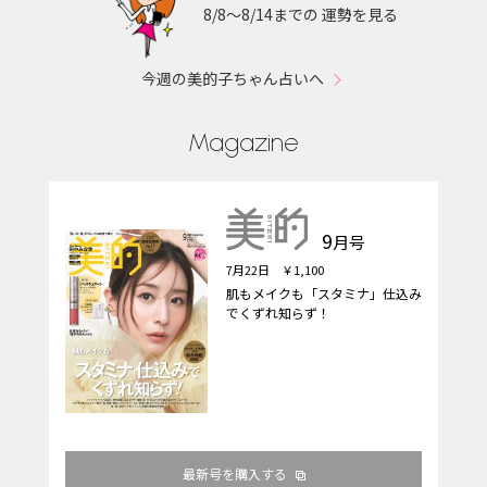
8/8〜8/14までの 運勢を見る
今週の美的子ちゃん占いへ
Magazine
9
月号
7月22日 ￥1,100
肌もメイクも「スタミナ」仕込み
でくずれ知らず！
最新号を購入する