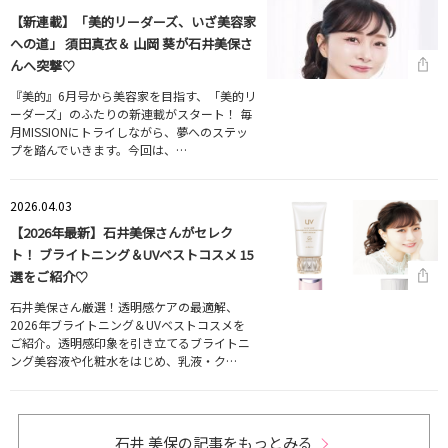
【新連載】「美的リーダーズ、いざ美容家
への道」 須田真衣＆ 山岡 葵が石井美保さ
んへ突撃♡
『美的』6月号から美容家を目指す、「美的リ
ーダーズ」のふたりの新連載がスタート！ 毎
月MISSIONにトライしながら、夢へのステッ
プを踏んでいきます。今回は、…
2026.04.03
【2026年最新】石井美保さんがセレク
ト！ ブライトニング＆UVベストコスメ 15
選をご紹介♡
石井美保さん厳選！透明感ケアの最適解、
2026年ブライトニング＆UVベストコスメを
ご紹介。透明感印象を引き立てるブライトニ
ング美容液や化粧水をはじめ、乳液・ク…
石井 美保の記事をもっとみる