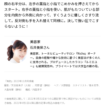
顔の右半分は、左手の薬指と小指でこめかみを押さえてから
スタート。右手の薬指と小指を使い、肌がもたついている部
分を内側から外側に向かって、すくうように優しくさすり流
して。反対側も手を入れ替えて同様に。決して強い圧でこす
らないように！
美容家
石井美保さん
美容家、トータルビューティサロン『Riche』オーナ
ー。自身の経験や確かな技術に基づく美容法が多くの人
に支持される。プロデュースしたカラコン『ルミエユ
ー』も絶賛発売中。プライベートでは大学生の娘の母。
『美的』2023年11月号掲載
撮影／天日恵美子（人物）、河野 望（静物） ヘア／大野朋香 スタイリスト／青木宏予、
大島有華（静物） 構成／内田淳子
※価格表記に関して：2021年3月31日までの公開記事で特に表記がないものについては税抜
き価格、2021年4月1日以降公開の記事は税込み価格です。