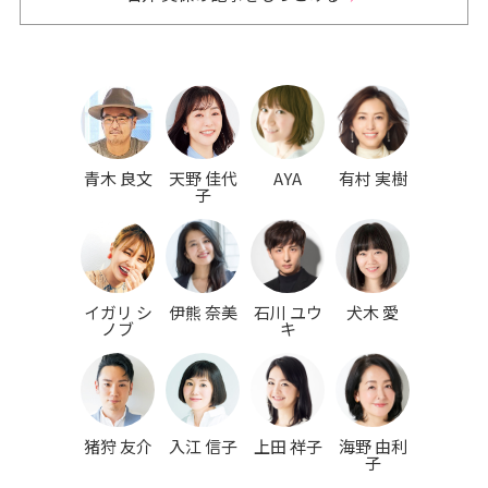
青木 良文
天野 佳代
AYA
有村 実樹
子
イガリ シ
伊熊 奈美
石川 ユウ
犬木 愛
ノブ
キ
猪狩 友介
入江 信子
上田 祥子
海野 由利
子