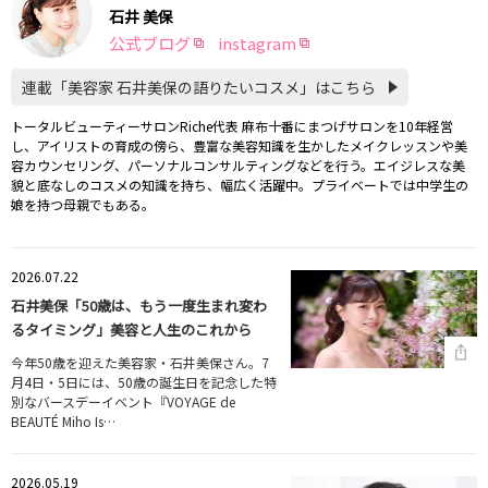
石井 美保
公式ブログ
instagram
連載「美容家 石井美保の語りたいコスメ」はこちら
トータルビューティーサロンRiche代表 麻布十番にまつげサロンを10年経営
し、アイリストの育成の傍ら、豊富な美容知識を生かしたメイクレッスンや美
容カウンセリング、パーソナルコンサルティングなどを行う。エイジレスな美
貌と底なしのコスメの知識を持ち、幅広く活躍中。プライベートでは中学生の
娘を持つ母親でもある。
2026.07.22
石井美保「50歳は、もう一度生まれ変わ
るタイミング」美容と人生のこれから
今年50歳を迎えた美容家・石井美保さん。7
月4日・5日には、50歳の誕生日を記念した特
別なバースデーイベント『VOYAGE de
BEAUTÉ Miho Is…
2026.05.19