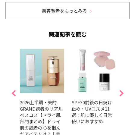
美容賢者をもっとみる
関連記事を読む
インナ
2026上半期・美的
SPF30前後の日焼け
舟山
化粧
GRAND読者のリアル
止め・UVコスメ11
焼け
選｜新
ベスコス【ドライ肌
選！肌に優しく日常
ケア
ング
部門まとめ】ドライ
使いにおすすめ
テム
肌の読者の心を掴ん
だアイテムは？｜美