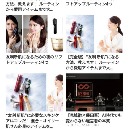
方法、教えます！ ルーティン
フトアップルーティン4つ
から愛用アイテムまで大...
友利新肌になるための夜のリフ
【完全版】“友利 新肌”になる
トアップルーティン4つ
方法、教えます！ ルーティン
から愛用アイテムまで大...
“友利 新肌”に必要なスキンケ
【見城徹×藤田晋】AI時代でも
アはコレだ！ 混合・オイリー
変わらない経営者の本質
PR（FINCHI on GOETHE）
肌さん必見のアイテムを...