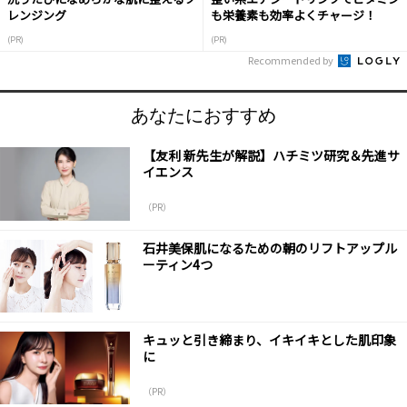
レンジング
も栄養素も効率よくチャージ！
(PR)
(PR)
Recommended by
あなたにおすすめ
【友利 新先生が解説】ハチミツ研究＆先進サ
イエンス
（PR）
石井美保肌になるための朝のリフトアップル
ーティン4つ
キュッと引き締まり、イキイキとした肌印象
に
（PR）