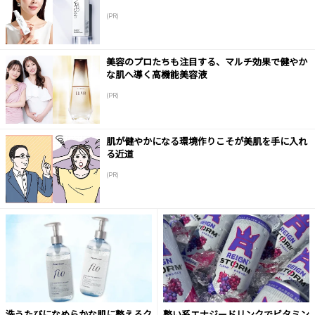
(PR)
美容のプロたちも注目する、マルチ効果で健やか
な肌へ導く高機能美容液
(PR)
肌が健やかになる環境作りこそが美肌を手に入れ
る近道
(PR)
洗うたびになめらかな肌に整えるク
整い系エナジードリンクでビタミン