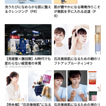
洗うたびになめらかな肌に整え
肌が健やかになる環境作りこそ
るクレンジング（PR）
が美肌を手に入れる近道（P
R）
【見城徹×藤田晋】AI時代でも
石井美保肌になるための朝のリ
変わらない経営者の本質
フトアップルーティン4つ
PR（FINCHI on GOETHE）
【完全版】“石井美保肌”になる
石井美保肌になるための夜のリ