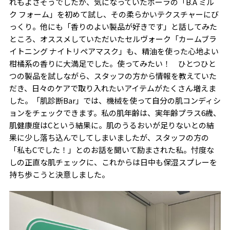
れもよさそうでしたが、気になっていたポーラの「B.A ミル
ク フォーム」を初めて試し、その柔らかいテクスチャーにび
っくり。他にも「香りのよい製品が好きです」と話してみた
ところ、オススメしていただいたセルヴォーク「カームブラ
イトニング ナイトリペアマスク」も、精油を使った心地よい
柑橘系の香りに大満足でした。使ってみたい！ ひとつひと
つの製品を試しながら、スタッフの方から情報を教えていた
だき、日々のケアで取り入れたいアイテムがたくさん増えま
した。「肌診断Bar」では、機械を使って自分の肌コンディシ
ョンをチェックできます。私の肌年齢は、実年齢プラス6歳、
肌健康度はCという結果に。肌のうるおいが足りないとの結
果に少し落ち込んでしてしまいましたが、スタッフの方の
「私もCでした！」とのお話を聞いて励まされた私。忖度な
しの正直な肌チェックに、これからは日中も保湿スプレーを
持ち歩こうと決意しました。