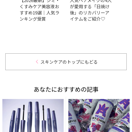
くてい
【2026最新】シミ・
人気ヘアメイクの4人
【FA
選！プ
くすみケア美容液お
が愛用する「日焼け
フレ2
ラン
すすめ19選｜人気ラ
後」のリカバリーア
予約
？
ンキング受賞
イテムをご紹介♡
ド初
トカ
リッ
色を
アッ
スキンケアのトップにもどる
あなたにおすすめの記事