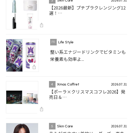
2026.07.31
3
Skin Care
【2026最新】プチプラクレンジング12
選！…
Life Style
整い系エナジードリンクでビタミンも
栄養素も効率よ...
2026.07.31
4
Xmas Coffret
【ポーラ×クリスマスコフレ2026】発
売日＆…
2026.07.31
5
Skin Care