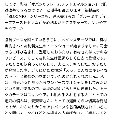
しては、乳液「オバジX フレームリフトエマルジョン」で肌
質改善できるのでは？ と期待も高まります。新製品の
「BLOOMIO」シリーズも、導入美容液の「ブルーミオ ディ
ープブーストセラム」が心地よいテクスチャーで、使いやす
そうでした。
協賛ブースを回っているうちに、メインステージでは、有村
実樹さんと友利新先生のトークショーが始まりました。司会
の方に呼び込まれて登壇したおふたり。有村さんはステキな
ワンピース、そして友利先生は医師らしく白衣で登場です。
ふたりとも似合っていらして、実にステキでした。おふたり
が登場した際、近くにいた女性が「えっ、こんなにキレイな
の……」と驚愕の声をあげていたのが忘れられません。私
は、自分が女性だったらワンピースでオシャレをしてみたい
という夢があるので、登場の場面からときめきました。トー
クのテーマはスキンケア。お肌の手入れをする人にとっての
毛穴の悩みは、安斎肇さんにとっての遅刻くらい切実な問題
ですが、おふたりからのアドバイスや普段実践されているこ
とを聞いて、なるほどと納得する内容ばかり。「手を抜くと