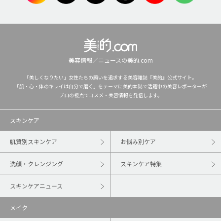
美容情報／ニュースの美的.com
「美しくなりたい」女性たちの願いを追求する美容雑誌『美的』公式サイト。
「肌・心・体のキレイは自分で磨く」をテーマに美的本誌で活躍中の美容レポーターが
プロの視点でコスメ・美容情報を発信します。
スキンケア
肌質別スキンケア
お悩み別ケア
洗顔・クレンジング
スキンケア特集
スキンケアニュース
メイク