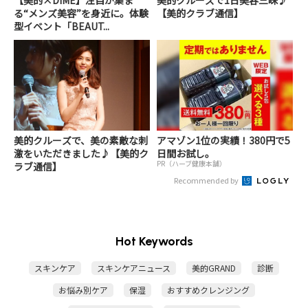
【美的×DIME】注目が集ま
美的クルーズで1日美容三昧♪
る“メンズ美容”を身近に。体験
【美的クラブ通信】
型イベント「BEAUT...
美的クルーズで、美の素敵な刺
アマゾン1位の実績！380円で5
激をいただきました♪【美的ク
日間お試し。
PR（ハーブ健康本舗）
ラブ通信】
Recommended by
Hot Keywords
スキンケア
スキンケアニュース
美的GRAND
診断
お悩み別ケア
保湿
おすすめクレンジング