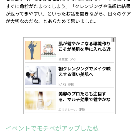
すぐに角栓がたまってしまう」「クレンジングや洗顔は結果
が返ってきやすい」といったお話を聞きながら、日々のケア
が大切なのだな、とあらためて思いました。
肌が健やかになる環境作り
A
こそが美肌を手に入れる近
ds
道
by
資生堂（PR）
lo
gl
朝クレンジングでメイク映
y
えする潤い美肌へ
NARS（PR）
美容のプロたちも注目す
る、マルチ効果で健やかな
肌へ導く高機能美容液
エリクシール（PR）
イベントでモチベがアップした私