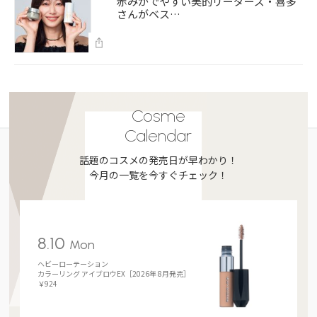
赤みがでやすい美的リーダーズ・喜多
さんがベス…
Cosme
Calendar
話題のコスメの発売日が早わかり！
今月の一覧を今すぐチェック！
8.10
Mon
ヘビーローテーション
カラーリング アイブロウEX［2026年 8月発売］
￥924