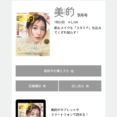
9
月号
7月22日 ￥1,100
肌もメイクも「スタミナ」仕込み
でくずれ知らず！
最新号を購入する
定期購読
試し読み
美的がタブレットや
スマートフォンで読める！