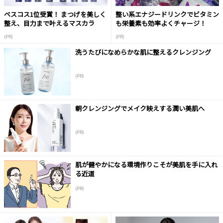
ベスコス1位受賞！ まつげを美しく
整い系エナジードリンクでビタミン
整え、目力まで叶えるマスカラ
も栄養素も効率よくチャージ！
(PR)
(PR)
洗うたびになめらかな肌に整えるクレンジング
(PR)
朝クレンジングでメイク映えする潤い美肌へ
(PR)
肌が健やかになる環境作りこそが美肌を手に入れ
る近道
(PR)