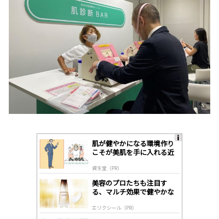
肌が健やかになる環境作り
A
こそが美肌を手に入れる近
ds
道
by
資生堂（PR）
lo
gl
美容のプロたちも注目す
y
る、マルチ効果で健やかな
肌へ導く高機能美容液
エリクシール（PR）