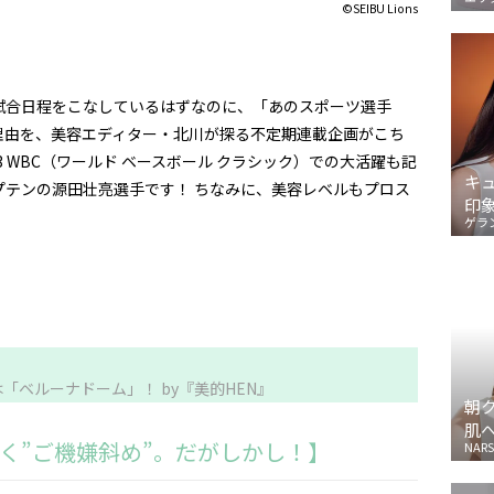
©️SEIBU Lions
試合日程をこなしているはずなのに、「あのスポーツ選手
理由を、美容エディター・北川が探る不定期連載企画がこち
3 WBC
（ワールド ベースボール クラシック）での大活躍も記
キ
プテンの源田壮亮選手です！ ちなみに、美容レベルもプロス
印
ゲラ
ベルーナドーム」！ by『美的HEN』
朝
肌
く”ご機嫌斜め”。だがしかし！】
NARS