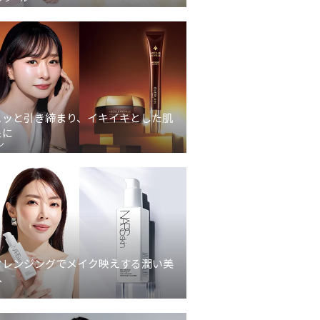
ュッと引き締まり、イキイキとした肌
象に
ン
クレンジングでメイク映えする潤い美
へ