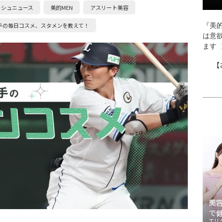
ッシュニュース
美的MEN
アスリート美容
手の毎日コスメ、スタメンを教えて！
『美的
は意
ます
【
美
で
エリ