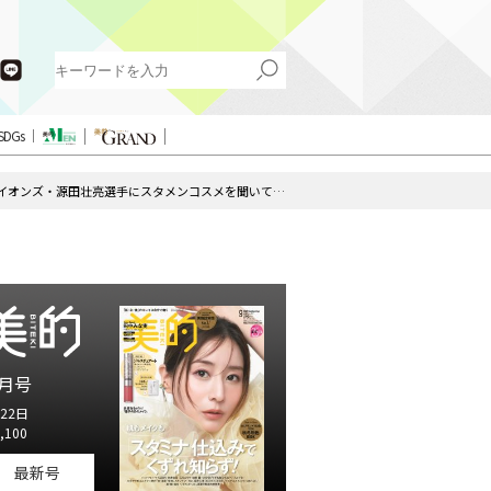
SDGs
「好きです、化粧水」。埼玉西武ライオンズ・源田壮亮選手にスタメンコスメを聞いてみた。by『美的HEN』
月号
22日
,100
最新号