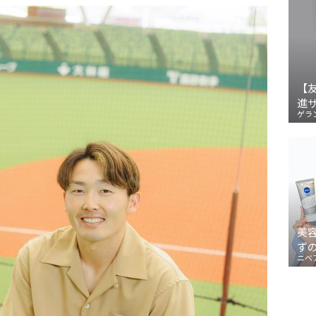
【
進
ゲラ
美
ず
ニベ