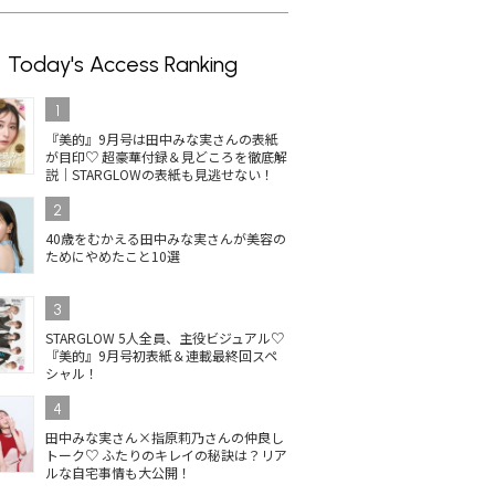
Today's Access Ranking
1
『美的』9月号は田中みな実さんの表紙
が目印♡ 超豪華付録＆見どころを徹底解
説｜STARGLOWの表紙も見逃せない！
2
40歳をむかえる田中みな実さんが美容の
ためにやめたこと10選
3
STARGLOW 5人全員、主役ビジュアル♡
『美的』9月号初表紙＆連載最終回スペ
シャル！
4
田中みな実さん×指原莉乃さんの仲良し
トーク♡ ふたりのキレイの秘訣は？リア
ルな自宅事情も大公開！