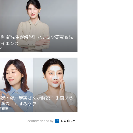
友利 新先生が解説】ハチミツ研究＆先
サイエンス
ン
容家・瀬戸麻実さんが解説！ 手間いら
の毛穴・くすみケア
ア花王
Recommended by