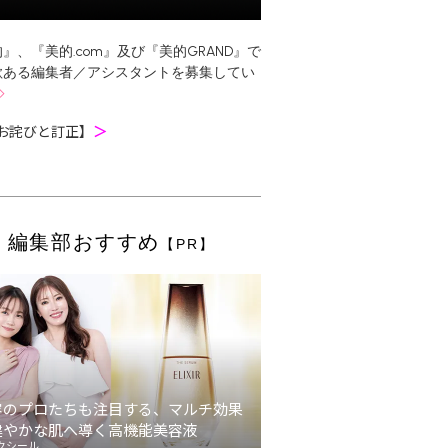
』、『美的.com』及び『美的GRAND』で
欲ある編集者／アシスタントを募集してい
お詫びと訂正】
＞
編集部おすすめ
【PR】
容のプロたちも注目する、マルチ効果
健やかな肌へ導く高機能美容液
クシール