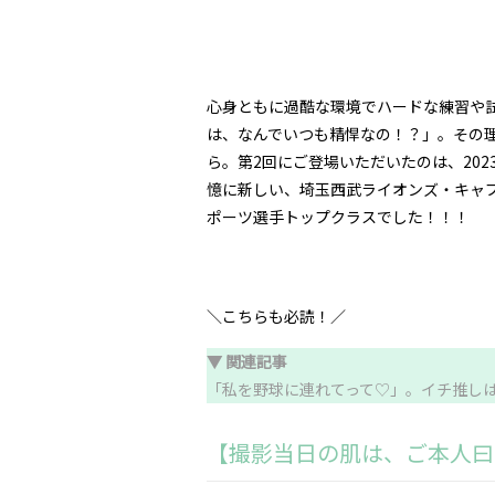
心身ともに過酷な環境でハードな練習や
は、なんでいつも精悍なの！
？
」。その
ら。第
2
回にご登場いただいたのは、
202
憶に新しい、埼玉西武ライオンズ・キャ
ポーツ選手トップクラスでした
！！！
＼こちらも必読！／
▼ 関連記事
「私を野球に連れてって♡」。イチ推しは「
【撮影当日の肌は、ご本人曰