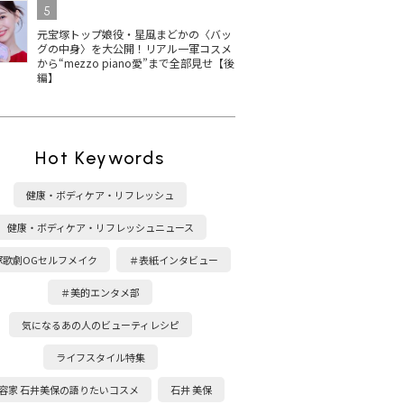
5
元宝塚トップ娘役・星風まどかの〈バッ
グの中身〉を大公開！リアル一軍コスメ
から“mezzo piano愛”まで全部見せ【後
編】
Hot Keywords
健康・ボディケア・リフレッシュ
健康・ボディケア・リフレッシュニュース
塚歌劇OGセルフメイク
＃表紙インタビュー
＃美的エンタメ部
気になるあの人のビューティレシピ
ライフスタイル特集
容家 石井美保の語りたいコスメ
石井 美保