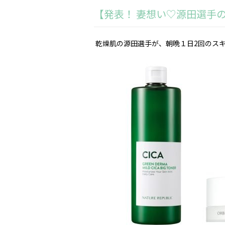
【発表！ 妻想い♡源田選手
乾燥肌の源田選手が、
朝晩１日
2
回のス