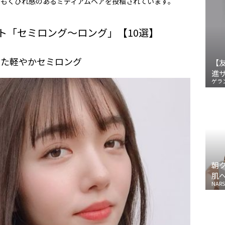
でもくびれ感のあるミディアムヘアを投稿されています。
ト「セミロング～ロング」【10選】
せた軽やかセミロング
【
進
ゲラ
朝
肌
NARS