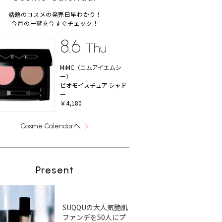
話題のコスメの発売日早わかり！
今月の一覧を今すぐチェック！
8.6
Thu
MiMC（エムアイエムシ
ー）
ビオモイスチュア シャド
ー
￥4,180
へ
Cosme Calendar
Present
SUQQUの大人気艶肌
ファンデを50人にプ