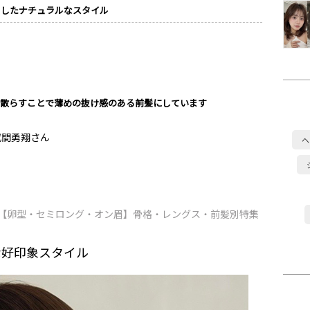
トしたナチュラルなスタイル
て散らすことで薄めの抜け感のある前髪にしています
間勇翔さん
ヘ
67【卵型・セミロング・オン眉】骨格・レングス・前髪別特集
な好印象スタイル