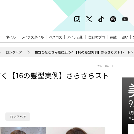
ア
ネイル
ライフスタイル
ベスコス
アイテム別
美容のプロ
連載
占い
ロングヘア
佐野ひなこさん風に近づく【16の髪型実例】さらさらストレート
2023.04.07
く【16の髪型実例】さらさらスト
9
7月
ロングヘア
￥1