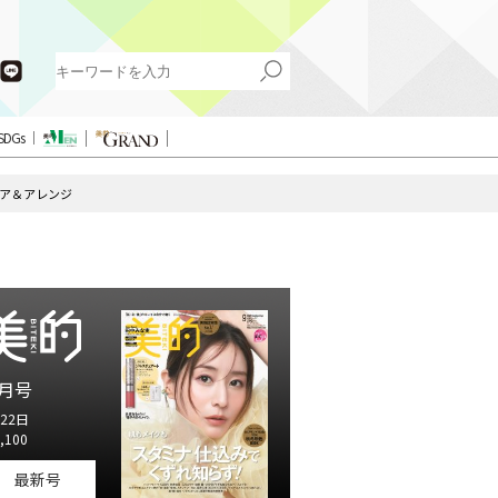
SDGs
ヘア＆アレンジ
月号
22日
,100
最新号