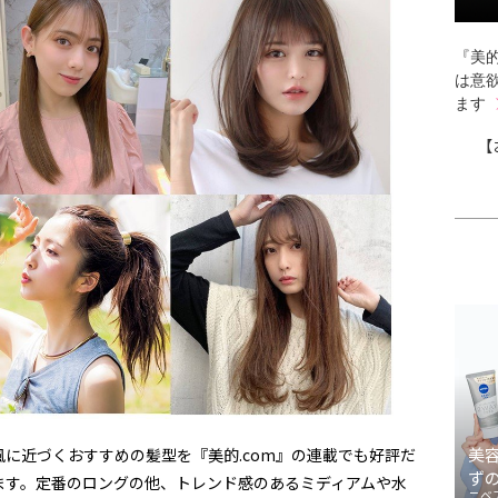
『美的
は意
ます
【
美
に近づくおすすめの髪型を『美的.com』の連載でも好評だ
ず
ます。定番のロングの他、トレンド感のあるミディアムや水
ニベ