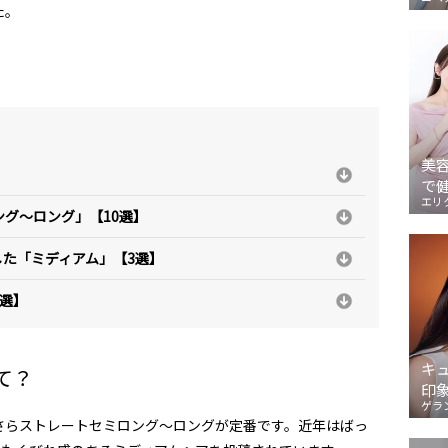
た。
美
で
エリ
グ～ロング」【10選】
した「ミディアム」【3選】
選】
キ
て？
印
ゲラ
さらストレートセミロング～ロングが定番です。近年はばっ