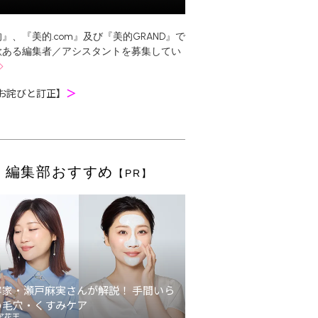
』、『美的.com』及び『美的GRAND』で
欲ある編集者／アシスタントを募集してい
お詫びと訂正】
＞
編集部おすすめ
【PR】
容家・瀬戸麻実さんが解説！ 手間いら
の毛穴・くすみケア
ア花王