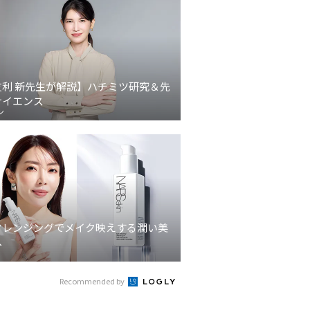
友利 新先生が解説】ハチミツ研究＆先
サイエンス
ン
クレンジングでメイク映えする潤い美
へ
Recommended by