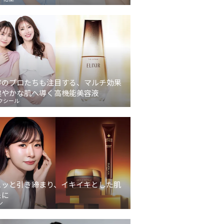
容のプロたちも注目する、マルチ効果
健やかな肌へ導く高機能美容液
クシール
ュッと引き締まり、イキイキとした肌
象に
ン