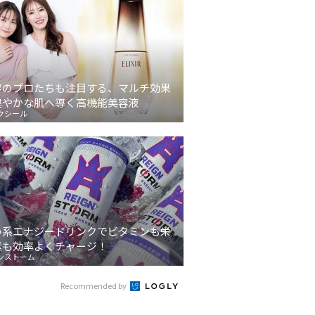
容のプロたちも注目する、マルチ効果
健やかな肌へ導く高機能美容液
クシール
う前髪
丸顔さん向けパーマヘア
【2026最新】ミディアム
丸
別や印
11選！長さ別におすすめ
×ベージュカラー20選！
ング
介
スタイルを紹介
肌なじみの良い柔らかな
見
い系エナジードリンクでビタミンも栄
髪色を紹介
素も効率よくチャージ！
ンストーム
Recommended by