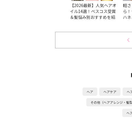
的！髪
【2026最新】くせ毛・う
【2026最新】人気ヘアオ
軽さ
リを整
ねりにおすすめのシャン
イル14選！ベスコス受賞
ら！
に「根
プー13選！ベスコス受賞
＆髪悩み別おすすめを紹
ハネ
』9
から厳選
介
タロ
ヘア
ヘアケア
ヘ
その他（ヘアアレンジ・髪
ヘ