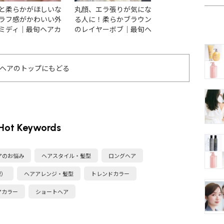
と柔らかがほしいな
丸顔、エラ張りが気にな
【2026最新】く
ラフ感がかわいい外
る人に！柔らかブラウン
ィアム15選！スタ
ミディ｜最旬ヘアカ
のレイヤーボブ｜最旬ヘ
ヘアや巻き方を紹
グ
アカタログ
ヘアのトップにもどる
Hot Keywords
アのお悩み
ヘアスタイル・髪型
ロングヘア
型）
ヘアアレンジ・髪型
トレンドカラー
アカラー
ショートヘア