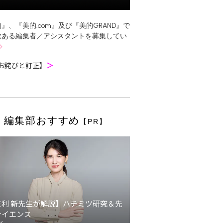
』、『美的.com』及び『美的GRAND』で
欲ある編集者／アシスタントを募集してい
お詫びと訂正】
＞
編集部おすすめ
【PR】
友利 新先生が解説】ハチミツ研究＆先
サイエンス
ン