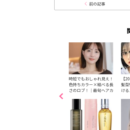
前の記事
めのミ
【2026最新】ピンクの髪
時短でもおしゃれ見え！
【2
長印象
色8選！暗め・明るめ別
色持ちカラー×結べる長
髪型
髪型を
におすすめカラーを紹介
さのロブ！｜最旬ヘアカ
ける
タログ