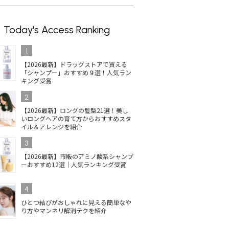
びれミデ
面長さんにおすすめのミ
ウザバングで抜け感＆洒
夏
イル別
ディアム19選！顔まわり
落感アップ！おすすめス
つき
Today's Access Ranking
介
や前髪で顔型をカバー
タイル＆顔周りを変える
20
方法を紹介
プケ
利晴
1
【2026最新】ドラッグストアで買える
「シャンプー」おすすめ９選！人気ラン
キング受賞
2
【2026最新】ロングの髪型21選！美し
いロングヘアの育て方からおすすめスタ
イル＆アレンジを紹介
3
【2026最新】市販のアミノ酸系シャンプ
ーおすすめ12選｜人気ランキング受賞
4
ひとつ結びがおしゃれに見える簡単なや
り方やマンネリ解消テクを紹介