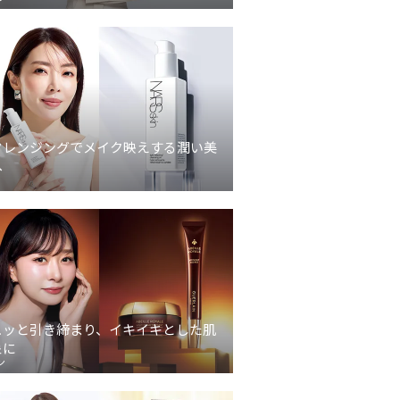
クレンジングでメイク映えする潤い美
へ
ュッと引き締まり、イキイキとした肌
象に
ン