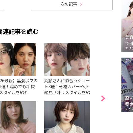
次の記事
関連記事を読む
美
で
エリ
026最新】黒髪ボブの
丸顔さんに似合うショー
ロングヘアに似合
9選！暗めでも垢抜
ト8選！骨格カバーや小
21選！あり・なし
スタイルを紹介
顔見せ叶うスタイルを紹
象変わる方法を紹
整
介
養
レイ