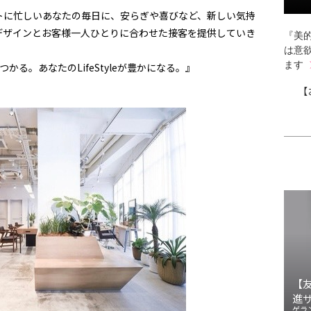
トに忙しいあなたの毎日に、安らぎや喜びなど、新しい気持
デザインとお客様一人ひとりに合わせた接客を提供していき
『美的
は意
ます
かる。あなたのLifeStyleが豊かになる。』
【
【
進
ゲラ