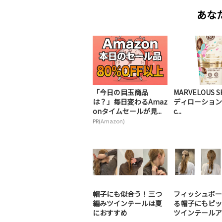
あな
「今日の目玉商品
MARVELOUS S
は？」毎日変わるAmaz
ディローション |
onタイムセールが見...
c...
PR(Amazon)
帽子にも似合う！三つ
フィッシュボー
編みツインテールは夏
る帽子にもピッ
におすすめ
ツインテールア