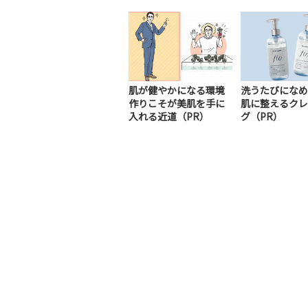
肌が健やかになる環境
洗うたびになめ
作りこそが美肌を手に
肌に整えるクレ
入れる近道（PR）
グ（PR）