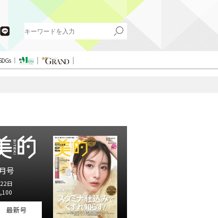
SDGs
月号
22日
,100
最新号