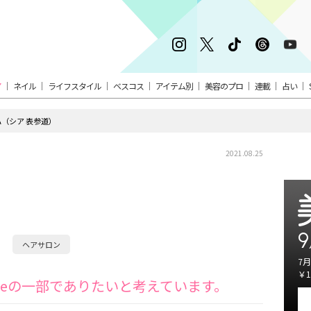
ア
ネイル
ライフスタイル
ベスコス
アイテム別
美容のプロ
連載
占い
EA（シア 表参道）
2021.08.25
9
ヘアサロン
7月
￥1
Styleの一部でありたいと考えています。