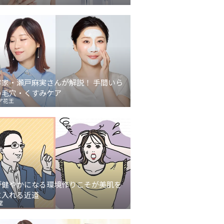
容家・瀬戸麻実さんが解説！ 手間いら
の毛穴・くすみケア
ア花王
が健やかになる環境作りこそが美肌を
に入れる近道
堂