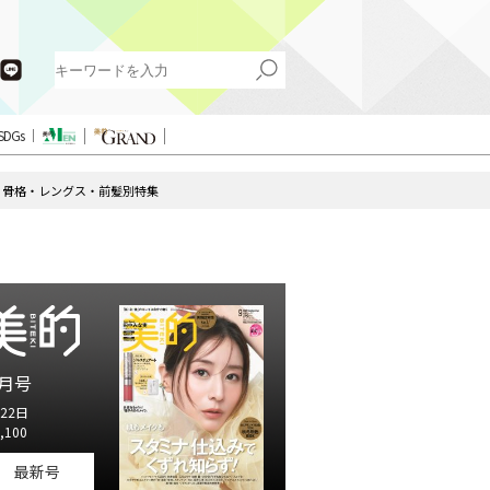
SDGs
眉】骨格・レングス・前髪別特集
月号
22日
,100
最新号