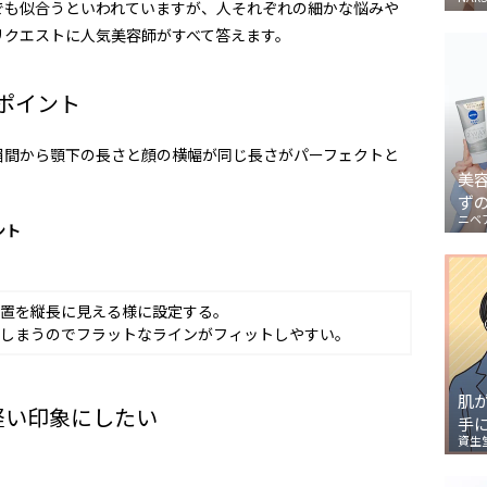
でも似合うといわれていますが、人それぞれの細かな悩みや
リクエストに人気美容師がすべて答えます。
ポイント
眉間から顎下の長さと顔の横幅が同じ長さがパーフェクトと
美
ず
ニベ
ント
置を縦長に見える様に設定する。
しまうのでフラットなラインがフィットしやすい。
肌
軽い印象にしたい
手
資生