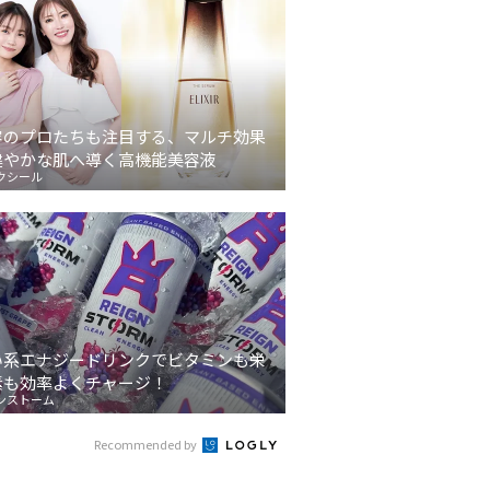
容のプロたちも注目する、マルチ効果
健やかな肌へ導く高機能美容液
クシール
い系エナジードリンクでビタミンも栄
素も効率よくチャージ！
ンストーム
Recommended by