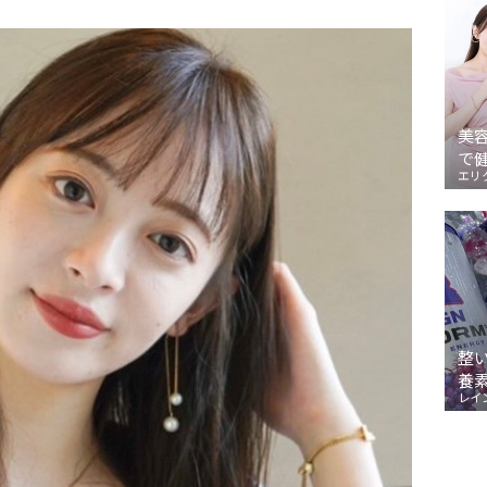
美
で
エリ
整
養
レイ