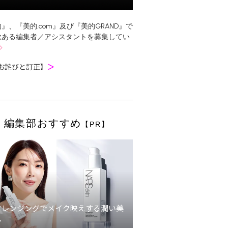
』、『美的.com』及び『美的GRAND』で
欲ある編集者／アシスタントを募集してい
お詫びと訂正】
＞
編集部おすすめ
【PR】
クレンジングでメイク映えする潤い美
へ