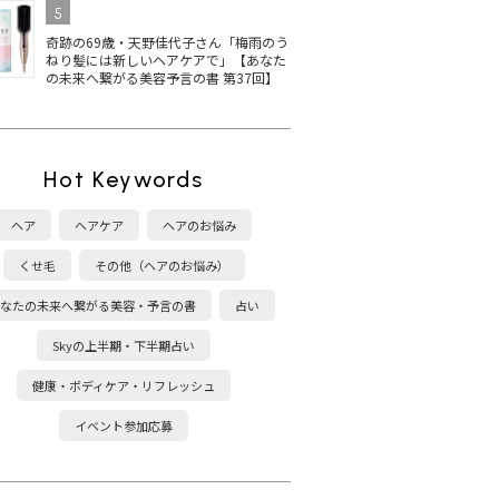
5
奇跡の69歳・天野佳代子さん「梅雨のう
ねり髪には新しいヘアケアで」【あなた
の未来へ繋がる美容予言の書 第37回】
Hot Keywords
ヘア
ヘアケア
ヘアのお悩み
くせ毛
その他（ヘアのお悩み）
なたの未来へ繋がる美容・予言の書
占い
Skyの上半期・下半期占い
健康・ボディケア・リフレッシュ
イベント参加応募