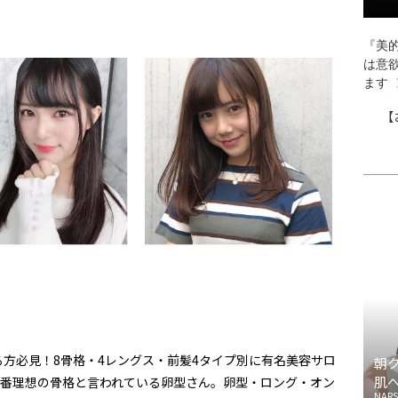
『美的
は意
ます
【
方必見！8骨格・4レングス・前髪4タイプ別に有名美容サロ
朝
肌
一番理想の骨格と言われている卵型さん。卵型・ロング・オン
NARS