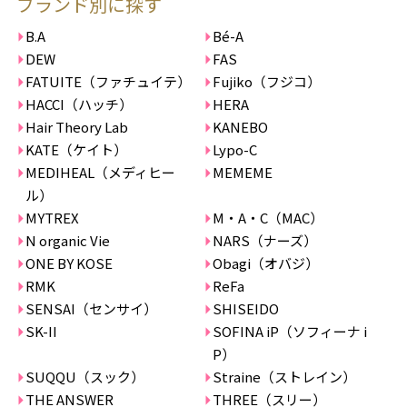
ブランド別に探す
B.A
Bé-A
DEW
FAS
FATUITE（ファチュイテ）
Fujiko（フジコ）
HACCI（ハッチ）
HERA
Hair Theory Lab
KANEBO
KATE（ケイト）
Lypo-C
MEDIHEAL（メディヒー
MEMEME
ル）
MYTREX
M・A・C（MAC）
N organic Vie
NARS（ナーズ）
ONE BY KOSE
Obagi（オバジ）
RMK
ReFa
SENSAI（センサイ）
SHISEIDO
SK-II
SOFINA iP（ソフィーナ i
P）
SUQQU（スック）
Straine（ストレイン）
THE ANSWER
THREE（スリー）