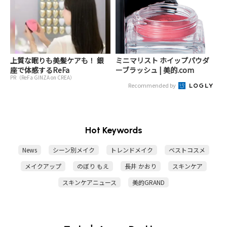
上質な眠りも美髪ケアも！ 銀
ミニマリスト ホイップパウダ
座で体感するReFa
ーブラッシュ | 美的.com
PR（ReFa GINZA on CREA）
Recommended by
Hot Keywords
News
シーン別メイク
トレンドメイク
ベストコスメ
メイクアップ
のぼり もえ
長井 かおり
スキンケア
スキンケアニュース
美的GRAND