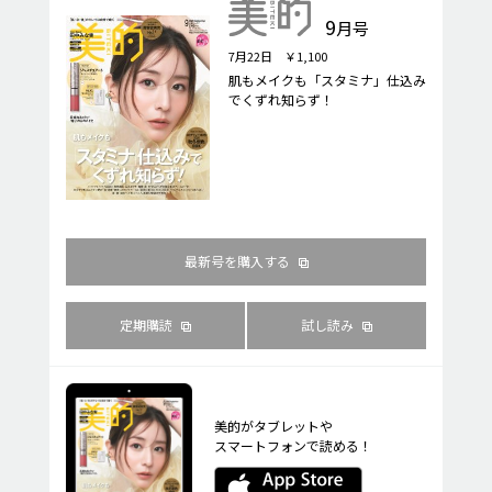
9
月号
7月22日 ￥1,100
肌もメイクも「スタミナ」仕込み
でくずれ知らず！
最新号を購入する
定期購読
試し読み
美的がタブレットや
スマートフォンで読める！