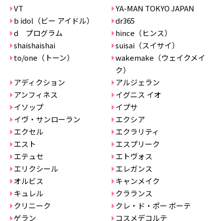
VT
YA-MAN TOKYO JAPAN
b idol（ビー アイドル）
dr365
d プログラム
hince（ヒンス）
shaishaishai
suisai（スイサイ）
to/one（トーン）
wakemake（ウェイクメイ
ク）
アディクション
アルジェラン
アンフィネス
イグニス イオ
イソップ
イプサ
イヴ・サンローラン
エクシア
エクセル
エクラリティ
エスト
エスプリーク
エテュセ
エトヴォス
エリクシール
エレガンス
オルビス
キャンメイク
キュレル
クラランス
クリニーク
クレ・ド・ポー ボーテ
ゲラン
コスメデコルテ