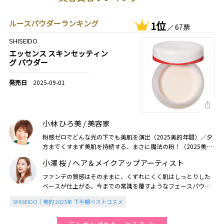
ルースパウダーランキング
1位
67票
SHISEIDO
エッセンス スキンセッティン
グ パウダー
2025-09-01
小林 ひろ美 / 美容家
粉感ゼロでどんな光の下でも美肌を演出（2025美的年間）／夕
方までくすまず美肌を持続する、まさに魔法の粉！（2025美的
GRAND年間）
小澤 桜 / ヘア＆メイクアップアーティスト
ファンデの質感はそのままに、くずれにくく肌はしっとりした
ベースが仕上がる。今までの常識を覆すようなフェースパウダ
ー（2025美的年間）
SHISEIDO｜美的 2025年 下半期ベストコスメ