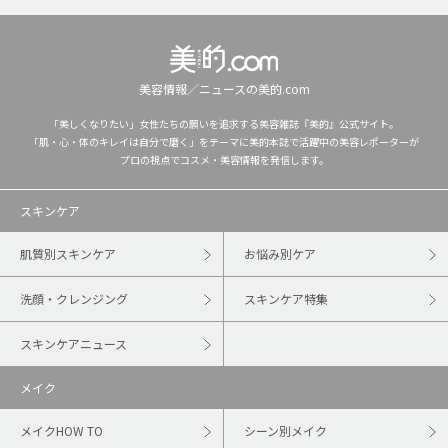
美容情報／ニュースの美的.com
「美しくなりたい」女性たちの願いを追求する美容雑誌『美的』公式サイト。
「肌・心・体のキレイは自分で磨く」をテーマに美的本誌で活躍中の美容レポーターが
プロの視点でコスメ・美容情報を発信します。
スキンケア
肌質別スキンケア
お悩み別ケア
洗顔・クレンジング
スキンケア特集
スキンケアニュース
メイク
メイクHOW TO
シーン別メイク