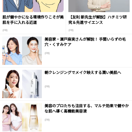
肌が健やかになる環境作りこそが美
【友利 新先生が解説】ハチミツ研
肌を手に入れる近道
究＆先進サイエンス
(PR)
(PR)
美容家・瀬戸麻実さんが解説！ 手間いらずの毛
穴・くすみケア
(PR)
朝クレンジングでメイク映えする潤い美肌へ
(PR)
美容のプロたちも注目する、マルチ効果で健やか
な肌へ導く高機能美容液
(PR)