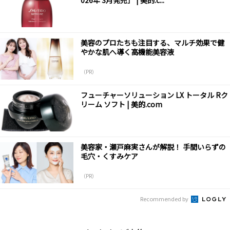
026年 3月発売］ | 美的.c...
美容のプロたちも注目する、マルチ効果で健
やかな肌へ導く高機能美容液
（PR）
フューチャーソリューション LX トータル Rク
リーム ソフト | 美的.com
美容家・瀬戸麻実さんが解説！ 手間いらずの
毛穴・くすみケア
（PR）
Recommended by