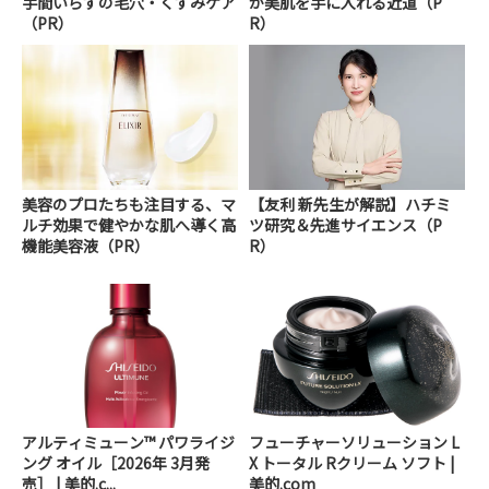
手間いらずの毛穴・くすみケア
が美肌を手に入れる近道（P
（PR）
R）
美容のプロたちも注目する、マ
【友利 新先生が解説】ハチミ
ルチ効果で健やかな肌へ導く高
ツ研究＆先進サイエンス（P
機能美容液（PR）
R）
アルティミューン™ パワライジ
フューチャーソリューション L
ング オイル［2026年 3月発
X トータル Rクリーム ソフト |
売］ | 美的.c...
美的.com