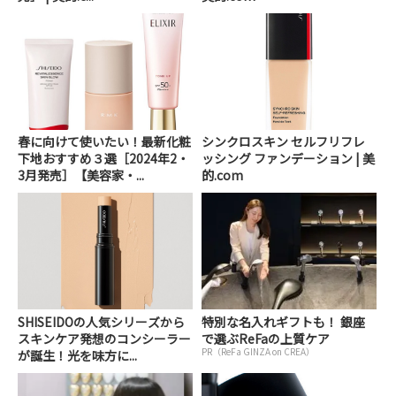
春に向けて使いたい！最新化粧
シンクロスキン セルフリフレ
下地おすすめ３選［2024年2・
ッシング ファンデーション | 美
3月発売］【美容家・...
的.com
SHISEIDOの人気シリーズから
特別な名入れギフトも！ 銀座
スキンケア発想のコンシーラー
で選ぶReFaの上質ケア
PR（ReFa GINZA on CREA）
が誕生！光を味方に...