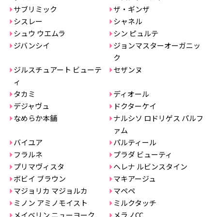
サブリミック
ザ・ギンザ
シスレー
シャネル
シュウ ウエムラ
シン ピュルテ
ジバンシイ
ジョンマスターオーガニッ
ク
ジルスチュアート ビューテ
セザンヌ
ィ
タカミ
ディオール
デジャヴュ
ドクターケイ
なめらか本舗
ナルシソ ロドリゲス パルフ
ァム
バイユア
パルティール
フラルネ
プラダ ビューティ
プリマヴィスタ
ヘレナ ルビンスタイン
ボビイ ブラウン
マキアージュ
マジョリカ マジョルカ
マペペ
ミノン アミノモイスト
ミルクタッチ
メイベリン ニューヨーク
メラノCC