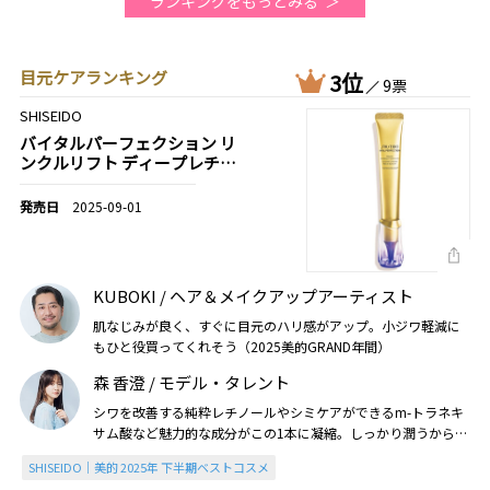
ランキングをもっとみる
目元ケアランキング
3位
9票
SHISEIDO
バイタルパーフェクション リ
ンクルリフト ディープレチノ
ブライトA+［医薬部外品］
2025-09-01
KUBOKI / ヘア＆メイクアップアーティスト
肌なじみが良く、すぐに目元のハリ感がアップ。小ジワ軽減に
もひと役買ってくれそう（2025美的GRAND年間）
森 香澄 / モデル・タレント
シワを改善する純粋レチノールやシミケアができるm-トラネキ
サム酸など魅力的な成分がこの1本に凝縮。しっかり潤うからデ
リケートな目周りの治安が良くなりました（2025美的下半期）
SHISEIDO｜美的 2025年 下半期ベストコスメ