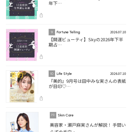
年下…
2026.07.10
9
Fortune Telling
【開運ビューティ】Skyの2026年下半
期占…
2026.07.10
10
Life Style
『美的』9月号は田中みな実さんの表紙
が目印♡…
Skin Care
美容家・瀬戸麻実さんが解説！ 手間い
らずの毛穴・...