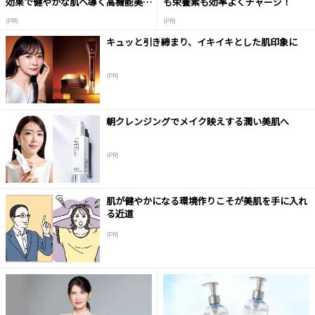
効果で健やかな肌へ導く高機能美容
も栄養素も効率よくチャージ！
液
(PR)
(PR)
キュッと引き締まり、イキイキとした肌印象に
(PR)
朝クレンジングでメイク映えする潤い美肌へ
(PR)
肌が健やかになる環境作りこそが美肌を手に入れ
る近道
(PR)