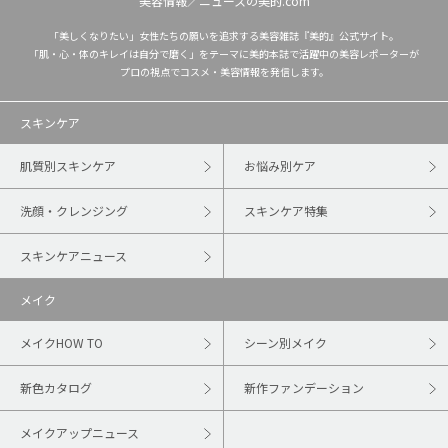
美容情報／ニュースの美的.com
「美しくなりたい」女性たちの願いを追求する美容雑誌『美的』公式サイト。
「肌・心・体のキレイは自分で磨く」をテーマに美的本誌で活躍中の美容レポーターが
プロの視点でコスメ・美容情報を発信します。
スキンケア
肌質別スキンケア
お悩み別ケア
洗顔・クレンジング
スキンケア特集
スキンケアニュース
メイク
メイクHOW TO
シーン別メイク
新色カタログ
新作ファンデーション
メイクアップニュース