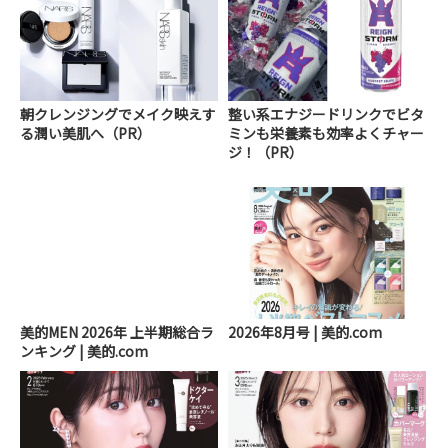
朝クレンジングでメイク映えす
整い系エナジードリンクでビタ
る潤い美肌へ（PR）
ミンも栄養素も効率よくチャー
ジ！（PR）
美的MEN 2026年 上半期総合ラ
2026年8月号 | 美的.com
ンキング | 美的.com