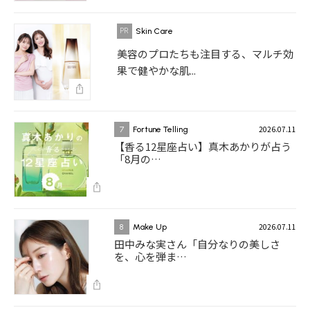
Skin Care
美容のプロたちも注目する、マルチ効
果で健やかな肌...
2026.07.11
7
Fortune Telling
【香る12星座占い】真木あかりが占う
「8月の…
2026.07.11
8
Make Up
田中みな実さん「自分なりの美しさ
を、心を弾ま…