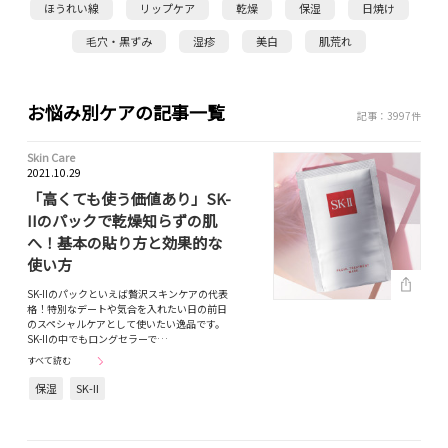
ほうれい線
リップケア
乾燥
保湿
日焼け
毛穴・黒ずみ
湿疹
美白
肌荒れ
お悩み別ケアの記事一覧
記事：3997件
Skin Care
2021.10.29
「高くても使う価値あり」SK-
IIのパックで乾燥知らずの肌
へ！基本の貼り方と効果的な
使い方
SK-IIのパックといえば贅沢スキンケアの代表
格！特別なデートや気合を入れたい日の前日
のスペシャルケアとして使いたい逸品です。
SK-IIの中でもロングセラーで…
すべて読む
保湿
SK-II