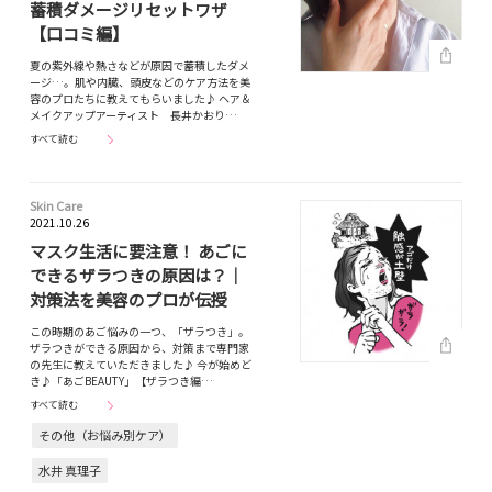
蓄積ダメージリセットワザ
【口コミ編】
夏の紫外線や熱さなどが原因で蓄積したダメ
ージ…。肌や内臓、頭皮などのケア方法を美
容のプロたちに教えてもらいました♪ ヘア＆
メイクアップアーティスト 長井かおり…
すべて読む
Skin Care
2021.10.26
マスク生活に要注意！ あごに
できるザラつきの原因は？｜
対策法を美容のプロが伝授
この時期のあご悩みの一つ、「ザラつき」。
ザラつきができる原因から、対策まで専門家
の先生に教えていただきました♪ 今が始めど
き♪「あごBEAUTY」【ザラつき編…
すべて読む
その他（お悩み別ケア）
水井 真理子