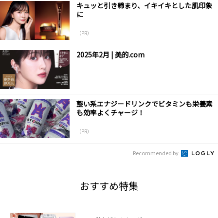
キュッと引き締まり、イキイキとした肌印象
に
（PR）
2025年2月 | 美的.com
整い系エナジードリンクでビタミンも栄養素
も効率よくチャージ！
（PR）
Recommended by
おすすめ特集