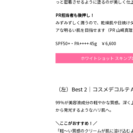
っと密着させるように塗るのが美しく仕
PR担当者も後押し！
みずみずしく潤うので、乾燥肌や日焼け
アな明るい肌を目指せます（PR 山崎真
SPF50+・PA++++ 45g ￥6,600
ホワイトショット スキンプ
（左）Best 2｜コスメデコルテ
99％が美容液成分の軽やかな質感。深く
から発光するようなハリ肌へ。
＼ここがおすすめ！／
「軽〜い質感のクリームが肌に溶け込む