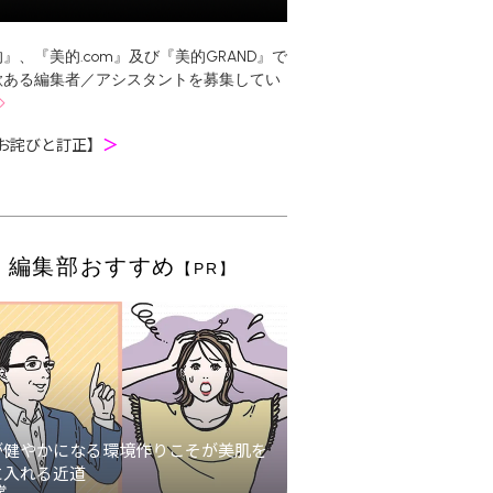
』、『美的.com』及び『美的GRAND』で
欲ある編集者／アシスタントを募集してい
お詫びと訂正】
＞
編集部おすすめ
【PR】
が健やかになる環境作りこそが美肌を
に入れる近道
堂