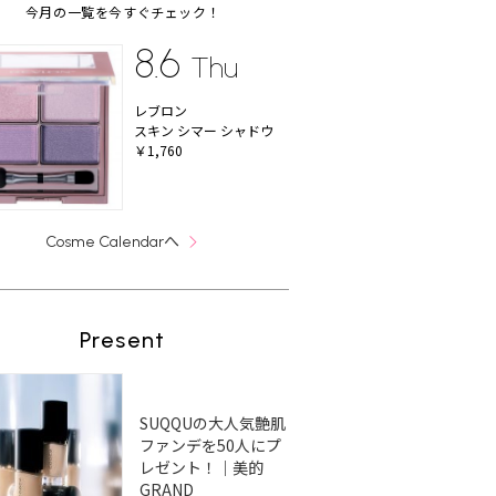
今月の一覧を今すぐチェック！
8.6
Thu
レブロン
スキン シマー シャドウ
￥1,760
へ
Cosme Calendar
Present
SUQQUの大人気艶肌
ファンデを50人にプ
レゼント！｜美的
GRAND