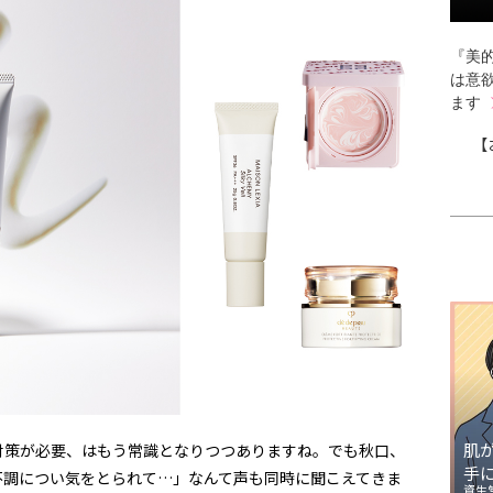
『美的
は意
ます
【
肌
対策が必要、はもう常識となりつつありますね。でも秋口、
手
不調につい気をとられて…」なんて声も同時に聞こえてきま
資生