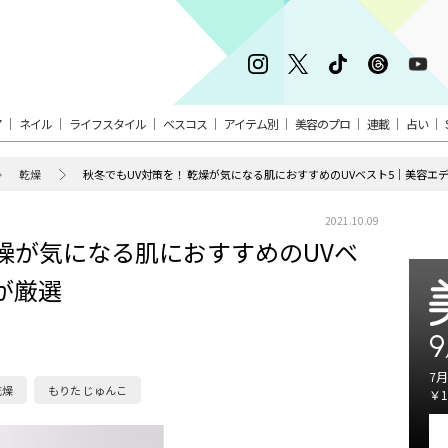
ア
ネイル
ライフスタイル
ベスコス
アイテム別
美容のプロ
連載
占い
乾燥
秋冬でもUV対策を！ 乾燥が気になる肌におすすめのUVベスト5｜美容エ
2021.10.09
乾燥が気になる肌におすすめのUVベ
が厳選
9
7月
乾燥
もりた じゅんこ
￥1