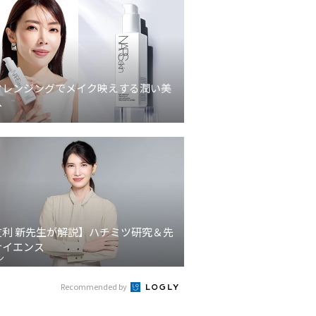
クレンジングでメイク映えする潤い美
へ
友利 新先生が解説】ハチミツ研究＆先
サイエンス
ン
Recommended by