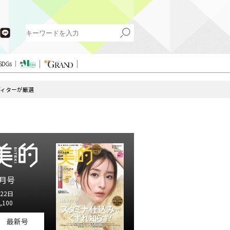
SDGs
ディターが厳選
月号
22日
,100
最新号