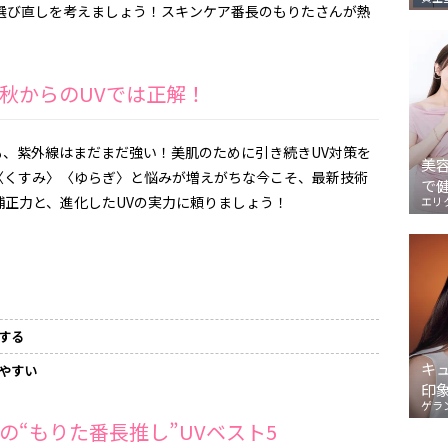
の選び直しを考えましょう！スキンケア番長のもりたさんが熱
が秋からのUVでは正解！
も、紫外線はまだまだ強い！美肌のために引き続きUV対策を
美
〈くすみ〉〈ゆらぎ〉と悩みが増えがちな今こそ、最新技術
で
正力と、進化したUVの実力に頼りましょう！
エリ
する
キ
やすい
印
ゲラ
“もりた番長推し”UVベスト5