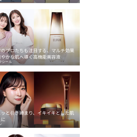
容のプロたちも注目する、マルチ効果
健やかな肌へ導く高機能美容液
クシール
ュッと引き締まり、イキイキとした肌
象に
ン