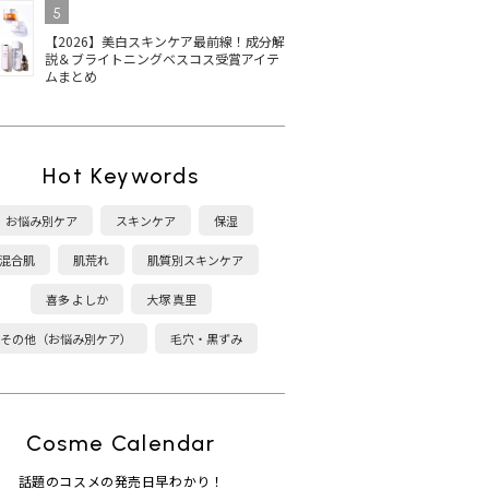
5
【2026】美白スキンケア最前線！成分解
説＆ブライトニングベスコス受賞アイテ
ムまとめ
Hot Keywords
お悩み別ケア
スキンケア
保湿
混合肌
肌荒れ
肌質別スキンケア
喜多 よしか
大塚 真里
その他（お悩み別ケア）
毛穴・黒ずみ
Cosme Calendar
話題のコスメの発売日早わかり！