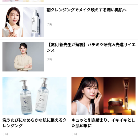
朝クレンジングでメイク映えする潤い美肌へ
(PR)
【友利 新先生が解説】ハチミツ研究＆先進サイエ
ンス
(PR)
洗うたびになめらかな肌に整えるク
キュッと引き締まり、イキイキとし
レンジング
た肌印象に
(PR)
(PR)