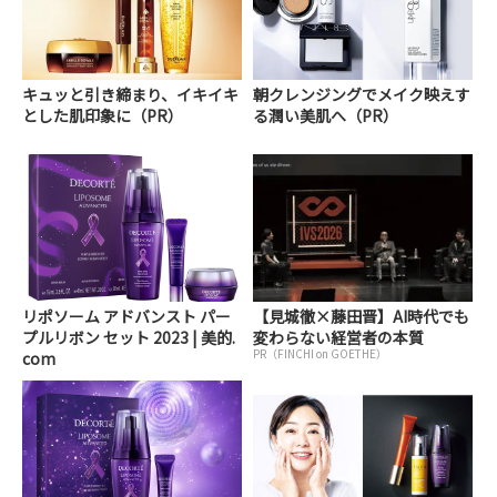
キュッと引き締まり、イキイキ
朝クレンジングでメイク映えす
とした肌印象に（PR）
る潤い美肌へ（PR）
リポソーム アドバンスト パー
【見城徹×藤田晋】AI時代でも
プルリボン セット 2023 | 美的.
変わらない経営者の本質
PR（FINCHI on GOETHE）
com