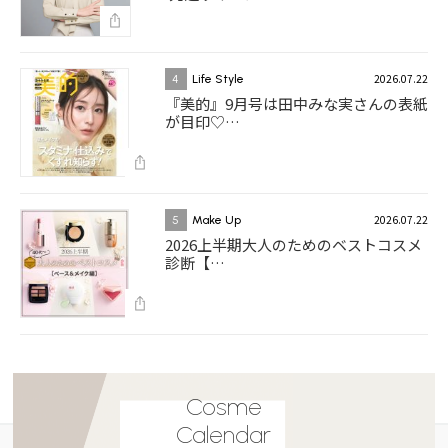
2026.07.22
4
Life Style
『美的』9月号は田中みな実さんの表紙
が目印♡…
2026.07.22
5
Make Up
2026上半期大人のためのベストコスメ
診断【…
Cosme
Calendar