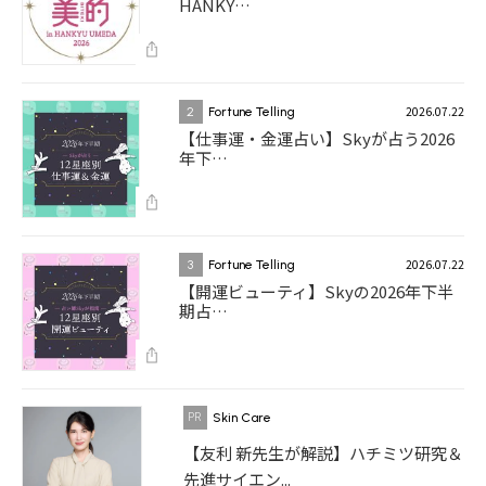
HANKY…
2026.07.22
2
Fortune Telling
【仕事運・金運占い】Skyが占う2026
年下…
2026.07.22
3
Fortune Telling
【開運ビューティ】Skyの2026年下半
期占…
Skin Care
【友利 新先生が解説】ハチミツ研究＆
先進サイエン...