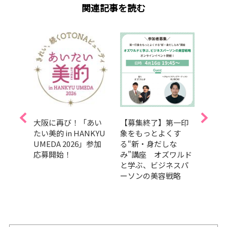
関連記事を読む
豪華お
大阪に再び！「あい
【募集終了】第一印
【抽
断
たい美的 in HANKYU
象をもっとよくす
付き】
最新
UMEDA 2026」参加
る“新・身だしな
ケア
・美
応募開始！
み”講座 オズワルド
で初
ごは
と学ぶ、ビジネスパ
子さ
記念ト
ーソンの美容戦略
催！