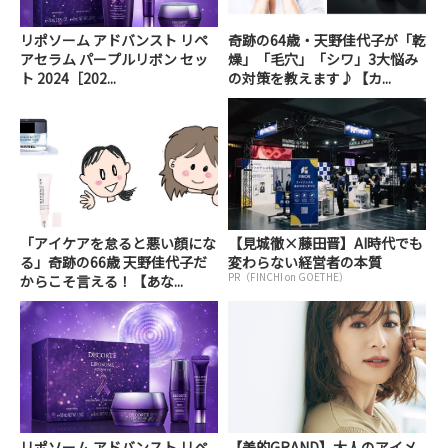
リポソーム アドバンスト リペ
奇跡の64歳・天野佳代子が「乾
アセラム パープルリボン セッ
燥」「毛穴」「シワ」3大悩み
ト 2024［202...
の対策を教えます♪【カ...
「アイケアを怠ると悪い顔にな
【見城徹×藤田晋】AI時代でも
る」奇跡の66歳 天野佳代子だ
変わらない経営者の本質
PR（FINCHI on GOETHE）
からこそ言える！【あな...
リポソーム アドバンスト リペ
【美的GRAND】大人のアイメ