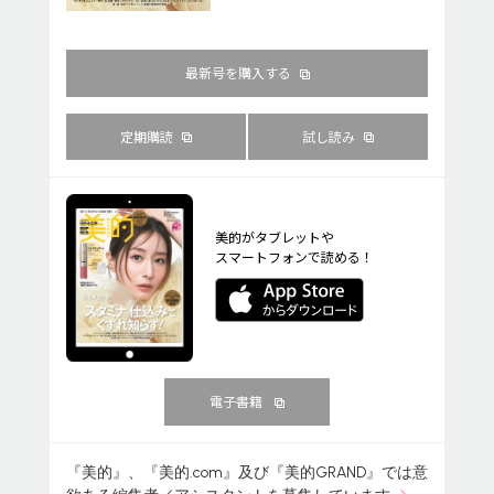
最新号を購入する
定期購読
試し読み
美的がタブレットや
スマートフォンで読める！
電子書籍
『美的』、『美的.com』及び『美的GRAND』では意