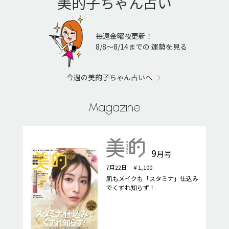
美的子ちゃん占い
毎週金曜夜更新！
8/8〜8/14までの 運勢を見る
今週の美的子ちゃん占いへ
Magazine
9
月号
7月22日 ￥1,100
肌もメイクも「スタミナ」仕込み
でくずれ知らず！