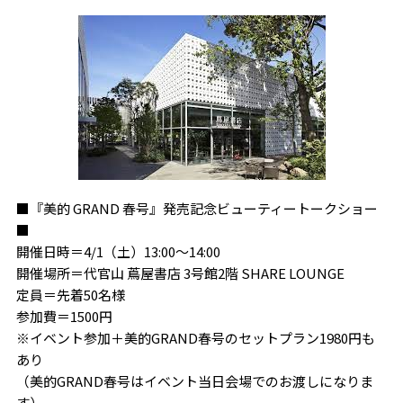
■『美的 GRAND 春号』発売記念ビューティートークショー
■
開催日時＝4/1（土）13:00～14:00
開催場所＝代官山 蔦屋書店 3号館2階 SHARE LOUNGE
定員＝先着50名様
参加費＝1500円
※イベント参加＋美的GRAND春号のセットプラン1980円も
あり
（美的GRAND春号はイベント当日会場でのお渡しになりま
す）