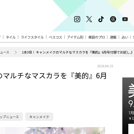
ア
ネイル
ライフスタイル
ベスコス
アイテム別
美容のプロ
連載
占い
ュース
1本3役！ キャンメイクのマルチなマスカラを『美的』6月号付録でお試し♪
2026.04.25
クのマルチなマスカラを『美的』6月
9
7月
ップニュース
キャンメイク
￥1