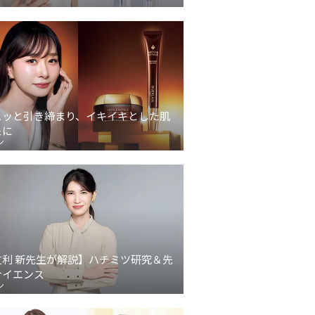
ュッと引き締まり、イキイキとした肌
象に
ン
友利 新先生が解説】ハチミツ研究＆先
サイエンス
ン