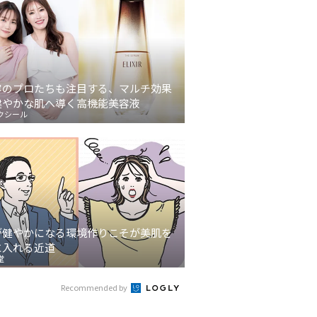
容のプロたちも注目する、マルチ効果
健やかな肌へ導く高機能美容液
クシール
が健やかになる環境作りこそが美肌を
に入れる近道
堂
Recommended by