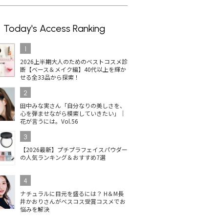
Today's Access Ranking
1
2026上半期大人のためのベストコスメ診
断【ベース＆メイク編】40代以上を輝か
せる全33品から探索！
2
田中みな実さん「自分なりの美しさを、
心を弾ませながら模索していきたい」｜
花が言うには。Vol.56
3
【2026最新】プチプラフェイスパウダー
の人気ランキング＆おすすめ7選
4
ナチュラルに目元を盛るには？ H＆M長
井かおりさんがベスコス受賞コスメでお
悩みを解決