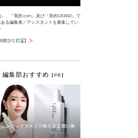
』、『美的.com』及び『美的GRAND』で
欲ある編集者／アシスタントを募集してい
お詫びと訂正】
＞
編集部おすすめ
【PR】
クレンジングでメイク映えする潤い美
へ