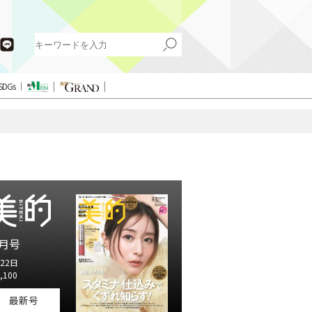
SDGs
月号
22日
,100
最新号