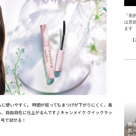
『美的
は意
ます
【
に使いやすく。 時間が経ってもまつげが下がりにくく、長
、自由自在に仕上がるんです♪キャンメイク クイックラッ
月号で試せる！
朝
肌
NARS