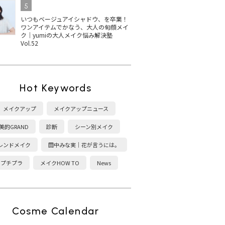
5
いつもベージュアイシャドウ、を卒業！
ワンアイテムでかなう、大人の旬顔メイ
ク｜yumiの大人メイク悩み解決塾
Vol.52
Hot Keywords
メイクアップ
メイクアップニュース
美的GRAND
診断
シーン別メイク
レンドメイク
田中みな実｜花が言うには。
プチプラ
メイクHOW TO
News
Cosme Calendar