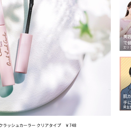
美
で
エリ
肌
手
資生
クラッシュカーラー クリアタイプ ￥748