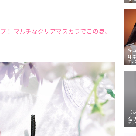
ップ！ マルチなクリアマスカラでこの夏、
キ
印
ゲラ
【
進
ゲラ