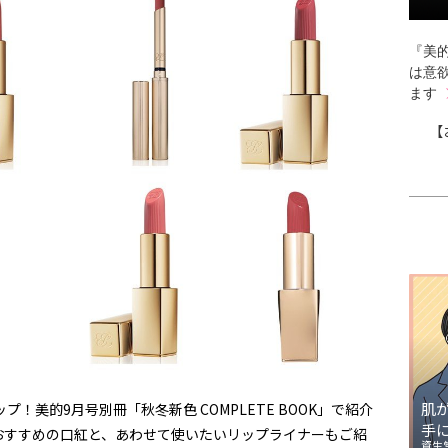
『美的
は意
ます
【
肌
！美的9月号別冊「秋冬新色 COMPLETE BOOK」で紹介
手
おすすめの口紅と、あわせて使いたいリップライナーもご紹
資生