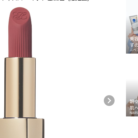
美
ず
ニベ
朝
肌
NARS