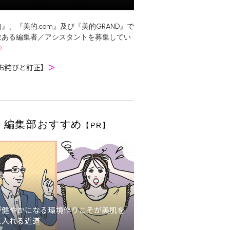
』、『美的.com』及び『美的GRAND』で
欲ある編集者／アシスタントを募集してい
お詫びと訂正】
＞
編集部おすすめ
【PR】
が健やかになる環境作りこそが美肌を
に入れる近道
堂