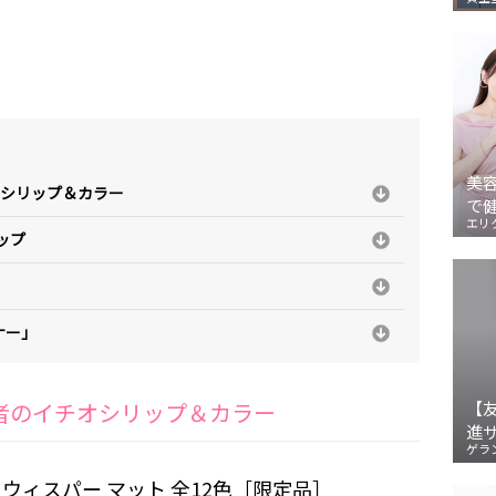
美
オシリップ＆カラー
で
エリ
ップ
ナー」
当者のイチオシリップ＆カラー
【
進
ゲラ
 ウィスパー マット 全12色［限定品］