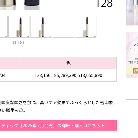
(
1
/
8
)
日
色
/04
128,156,185,289,390,513,655,890
高輝度な輝きを放つ。高いケア効果でふっくらとした唇印象
使い勝手も◎。
スティック［2025年 7月発売］の詳細・購入はこちら