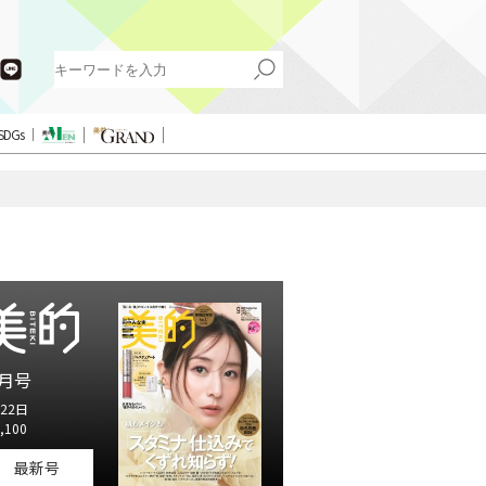
SDGs
月号
22日
,100
最新号