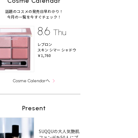
Cosme Calendar
話題のコスメの発売日早わかり！
今月の一覧を今すぐチェック！
8.6
Thu
レブロン
スキン シマー シャドウ
￥1,760
へ
Cosme Calendar
Present
SUQQUの大人気艶肌
ファンデを50人にプ