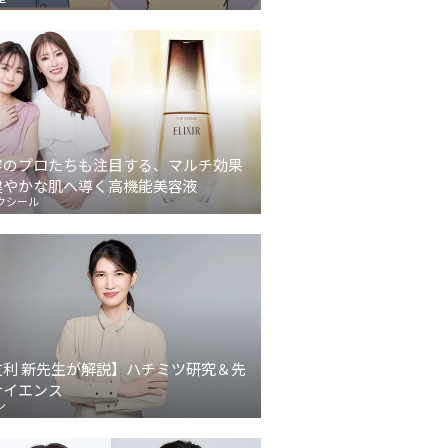
容のプロたちも注目する、マルチ効果
健やかな肌へ導く高機能美容液
クシール
友利 新先生が解説】ハチミツ研究＆先
サイエンス
ン