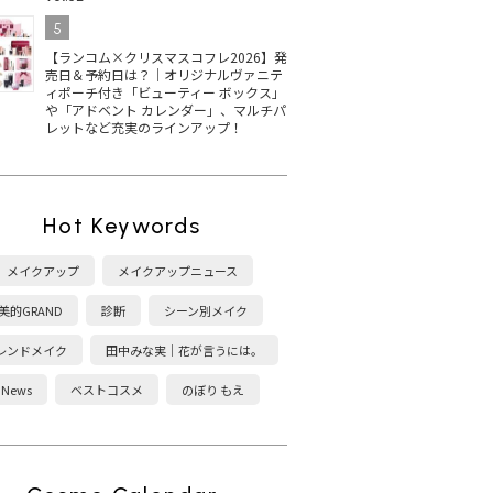
5
【ランコム×クリスマスコフレ2026】発
売日＆予約日は？｜オリジナルヴァニテ
ィポーチ付き「ビューティー ボックス」
や「アドベント カレンダー」、マルチパ
レットなど充実のラインアップ！
Hot Keywords
メイクアップ
メイクアップニュース
美的GRAND
診断
シーン別メイク
レンドメイク
田中みな実｜花が言うには。
News
ベストコスメ
のぼり もえ