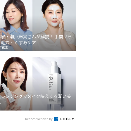
容家・瀬戸麻実さんが解説！ 手間いら
の毛穴・くすみケア
ア花王
クレンジングでメイク映えする潤い美
へ
Recommended by