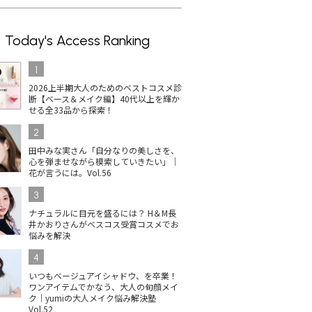
Today's Access Ranking
1
2026上半期大人のためのベストコスメ診
断【ベース＆メイク編】40代以上を輝か
せる全33品から探索！
2
田中みな実さん「自分なりの美しさを、
心を弾ませながら模索していきたい」｜
花が言うには。Vol.56
3
ナチュラルに目元を盛るには？ H＆M長
井かおりさんがベスコス受賞コスメでお
悩みを解決
4
いつもベージュアイシャドウ、を卒業！
ワンアイテムでかなう、大人の旬顔メイ
ク｜yumiの大人メイク悩み解決塾
Vol.52