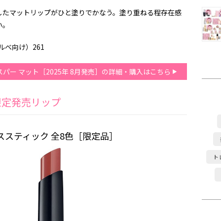
したマットリップがひと塗りでかなう。塗り重ねる程存在感
い。
べ向け）261
スパー マット［2025年 8月発売］の詳細・購入はこちら
限定発売リップ
ロススティック 全8色［限定品］
ト