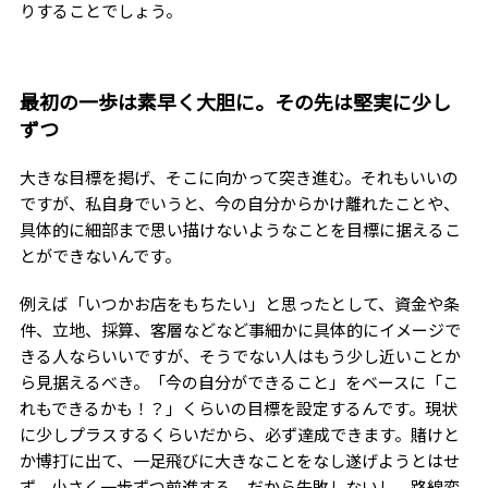
りすることでしょう。
最初の一歩は素早く大胆に。その先は堅実に少し
ずつ
大きな目標を掲げ、そこに向かって突き進む。それもいいの
ですが、私自身でいうと、今の自分からかけ離れたことや、
具体的に細部まで思い描けないようなことを目標に据えるこ
とができないんです。
例えば「いつかお店をもちたい」と思ったとして、資金や条
件、立地、採算、客層などなど事細かに具体的にイメージで
きる人ならいいですが、そうでない人はもう少し近いことか
ら見据えるべき。「今の自分ができること」をベースに「こ
れもできるかも！？」くらいの目標を設定するんです。現状
に少しプラスするくらいだから、必ず達成できます。賭けと
か博打に出て、一足飛びに大きなことをなし遂げようとはせ
ず、小さく一歩ずつ前進する。だから失敗しないし、路線変