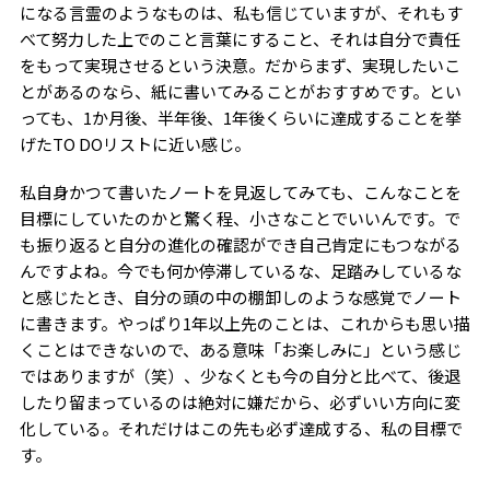
になる言霊のようなものは、私も信じていますが、それもす
べて努力した上でのこと言葉にすること、それは自分で責任
をもって実現させるという決意。だからまず、実現したいこ
とがあるのなら、紙に書いてみることがおすすめです。とい
っても、1か月後、半年後、1年後くらいに達成することを挙
げたTO DOリストに近い感じ。
私自身かつて書いたノートを見返してみても、こんなことを
目標にしていたのかと驚く程、小さなことでいいんです。で
も振り返ると自分の進化の確認ができ自己肯定にもつながる
んですよね。今でも何か停滞しているな、足踏みしているな
と感じたとき、自分の頭の中の棚卸しのような感覚でノート
に書きます。やっぱり1年以上先のことは、これからも思い描
くことはできないので、ある意味「お楽しみに」という感じ
ではありますが（笑）、少なくとも今の自分と比べて、後退
したり留まっているのは絶対に嫌だから、必ずいい方向に変
化している。それだけはこの先も必ず達成する、私の目標で
す。