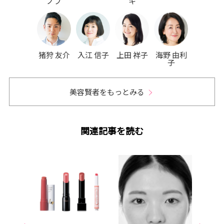
ノブ
キ
猪狩 友介
入江 信子
上田 祥子
海野 由利
子
美容賢者をもっとみる
関連記事を読む