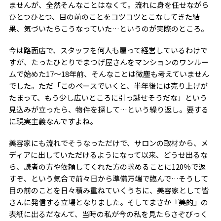
ませんが、全然そんなことはなくて。流れに身を任せながら
ひとつひとつ、目の前のことをコツコツとこなしてきた結
果、気づいたらこうなっていた…というのが実際のところ。
今は路面店で、スタッフを何人も雇って経営しているわけで
すが、たったひとりでまつげ屋さんをマンションのワンルー
ムで始めた17～18年前、そんなことは微塵も考えていません
でした。ただ「このペースでいくと、半年後には売り上げが
たまって、もう少し広いところに引っ越せそうだな」という
見込みが立ったら、物件を探して…という繰り返し。要する
に現実主義なんですよね。
美容家にも流れでそうなっただけで、サロンの取材から、メ
ディアに出していただけるようになって以来、どうせ出るな
ら、読者の方や依頼してくれた方の求めることに120％で返
すぞ、という気合で前々日から準備万端で臨んで…そうして
目の前のことを日々積み重ねていくうちに、美容家として皆
さんに発信する立場となりました。そしてまさか『美的』の
表紙に出るだなんて、当時の私が今の私を見たらさぞびっく