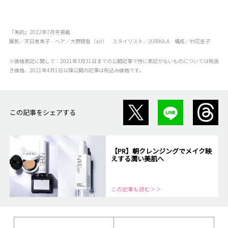
『美的』2022年7月号掲載
撮影／天日恵美子 ヘア／大野朋香（air） スタイリスト／JURIKA.A 構成／村花杏子
※価格表記に関して：2021年3月31日までの公開記事で特に表記がないものについては税抜
き価格、2021年4月1日以降公開の記事は税込み価格です。
この記事をシェアする
【PR】朝クレンジングでメイク映
えする潤い美肌へ
この記事も読む＞＞