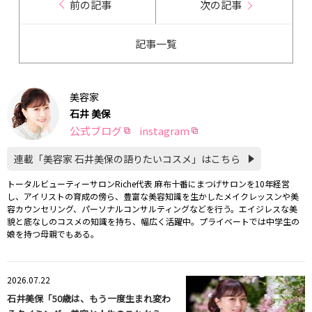
前の記事
次の記事
記事一覧
美容家
石井 美保
公式ブログ
instagram
連載「美容家 石井美保の語りたいコスメ」はこちら
トータルビューティーサロンRiche代表 麻布十番にまつげサロンを10年経営
し、アイリストの育成の傍ら、豊富な美容知識を生かしたメイクレッスンや美
容カウンセリング、パーソナルコンサルティングなどを行う。エイジレスな美
貌と底なしのコスメの知識を持ち、幅広く活躍中。プライベートでは中学生の
娘を持つ母親でもある。
2026.07.22
石井美保「50歳は、もう一度生まれ変わ