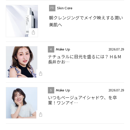
Skin Care
朝クレンジングでメイク映えする潤い
美肌へ
2026.07.29
4
Make Up
ナチュラルに目元を盛るには？ H＆M
長井かお…
2026.07.29
5
Make Up
いつもベージュアイシャドウ、を卒
業！ワンアイ…