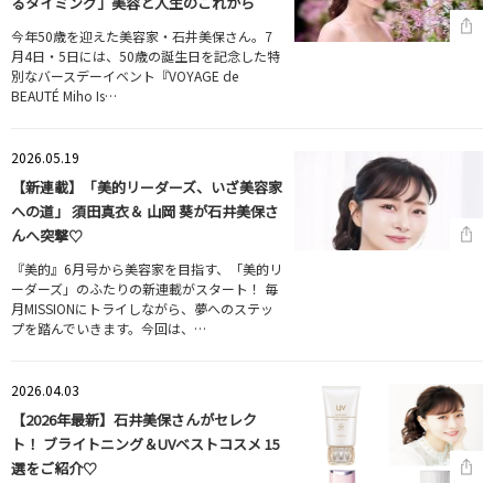
るタイミング」美容と人生のこれから
今年50歳を迎えた美容家・石井美保さん。7
月4日・5日には、50歳の誕生日を記念した特
別なバースデーイベント『VOYAGE de
BEAUTÉ Miho Is…
2026.05.19
【新連載】「美的リーダーズ、いざ美容家
への道」 須田真衣＆ 山岡 葵が石井美保さ
んへ突撃♡
『美的』6月号から美容家を目指す、「美的リ
ーダーズ」のふたりの新連載がスタート！ 毎
月MISSIONにトライしながら、夢へのステッ
プを踏んでいきます。今回は、…
2026.04.03
【2026年最新】石井美保さんがセレク
ト！ ブライトニング＆UVベストコスメ 15
選をご紹介♡