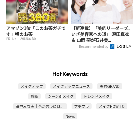
アマゾン1位「このお茶ガチで
【新連載】「美的リーダーズ、
す」噂のお茶
いざ美容家への道」 須田真衣
PR（ハーブ健康本舗）
＆ 山岡 葵が石井美...
Recommended by
Hot Keywords
メイクアップ
メイクアップニュース
美的GRAND
診断
シーン別メイク
トレンドメイク
田中みな実｜花が言うには。
プチプラ
メイクHOW TO
News