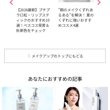
が落
【2026最新】プチプ
”額のメイクくずれあ
【20
立
ラ口紅・リップステ
るある”を解決！ 夏の
マス
イク
ィックのおすすめ10
くずれに強いおすす
んと
おすす
選！ベスコス受賞＆
めコスメ4選
スコ
テク
秋新色をチェック
色を
メイクアップのトップにもどる
あなたにおすすめの記事