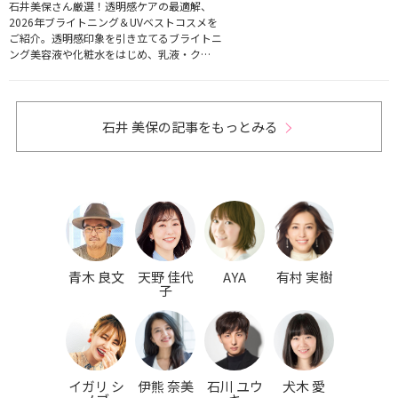
石井美保さん厳選！透明感ケアの最適解、
2026年ブライトニング＆UVベストコスメを
ご紹介。透明感印象を引き立てるブライトニ
ング美容液や化粧水をはじめ、乳液・ク…
石井 美保の記事をもっとみる
青木 良文
天野 佳代
AYA
有村 実樹
子
イガリ シ
伊熊 奈美
石川 ユウ
犬木 愛