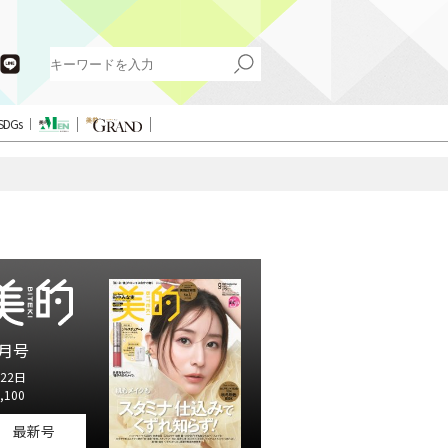
SDGs
月号
22日
,100
最新号