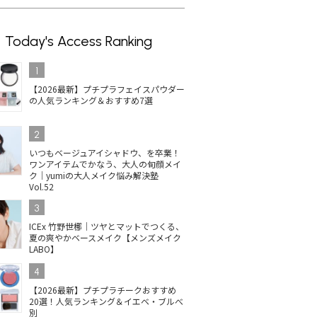
Today's Access Ranking
1
【2026最新】プチプラフェイスパウダー
の人気ランキング＆おすすめ7選
2
いつもベージュアイシャドウ、を卒業！
ワンアイテムでかなう、大人の旬顔メイ
ク｜yumiの大人メイク悩み解決塾
Vol.52
3
ICEx 竹野世梛｜ツヤとマットでつくる、
夏の爽やかベースメイク【メンズメイク
LABO】
4
【2026最新】プチプラチークおすすめ
20選！人気ランキング＆イエベ・ブルべ
別