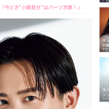
『今どき“小顔見せ”はパーツ次第！』
キ
印
ゲラ
洗
ジ
リベ