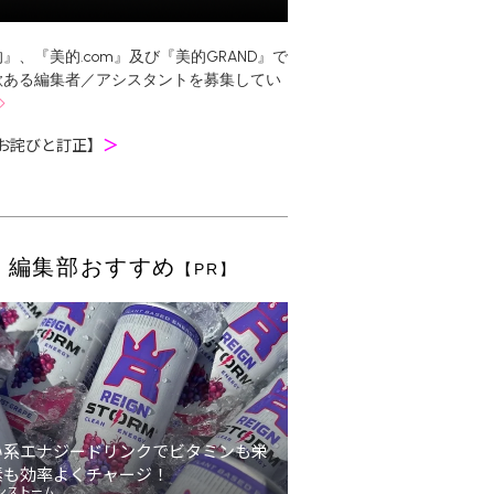
』、『美的.com』及び『美的GRAND』で
欲ある編集者／アシスタントを募集してい
お詫びと訂正】
＞
編集部おすすめ
【PR】
い系エナジードリンクでビタミンも栄
素も効率よくチャージ！
ンストーム