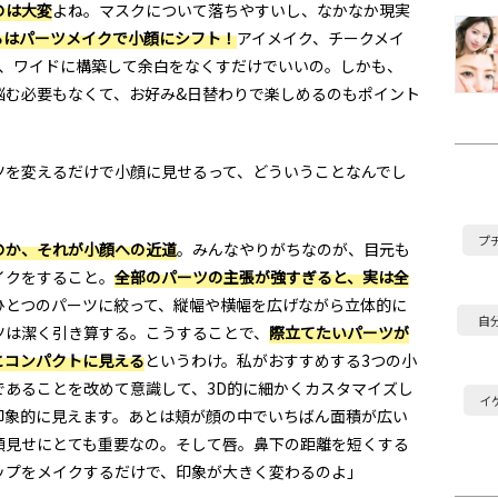
のは大変
よね。マスクについて落ちやすいし、なかなか現実
らはパーツメイクで小顔にシフト！
アイメイク、チークメイ
所、ワイドに構築して余白をなくすだけでいいの。しかも、
悩む必要もなくて、お好み&日替わりで楽しめるのもポイント
ツを変えるだけで小顔に見せるって、どういうことなんでし
プ
のか、それが小顔への近道
。みんなやりがちなのが、目元も
イクをすること。
全部のパーツの主張が強すぎると、実は全
ひとつのパーツに絞って、縦幅や横幅を広げながら立体的に
自
ツは潔く引き算する。こうすることで、
際立てたいパーツが
とコンパクトに見える
というわけ。私がおすすめする3つの小
であることを改めて意識して、3D的に細かくカスタマイズし
イ
印象的に見えます。あとは頬が顔の中でいちばん面積が広い
顔見せにとても重要なの。そして唇。鼻下の距離を短くする
ップをメイクするだけで、印象が大きく変わるのよ」