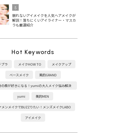
5
崩れないアイメイクを人気ヘアメイクが
解説！落ちにくいアイライナー・マスカ
ラも厳選紹介
Hot Keywords
チプラ
メイクHOW TO
メイクアップ
ベースメイク
美的GRAND
分の顔が好きになる！yumiの大人メイク悩み解決
塾
yumi
美的MEN
ケメンメイクでBUZZりたい！メンズメイクLABO
アイメイク