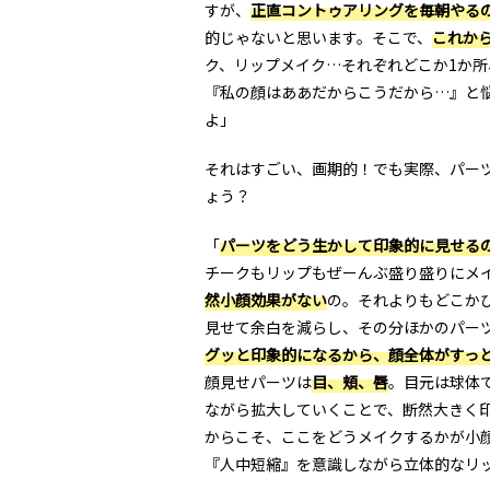
すが、
正直コントゥアリングを毎朝やる
的じゃないと思います。そこで、
これか
ク、リップメイク…それぞれどこか1か
『私の顔はああだからこうだから…』と
よ」
それはすごい、画期的！でも実際、パー
ょう？
「
パーツをどう生かして印象的に見せる
チークもリップもぜーんぶ盛り盛りにメ
然小顔効果がない
の。それよりもどこか
見せて余白を減らし、その分ほかのパー
グッと印象的になるから、顔全体がすっ
顔見せパーツは
目、頬、唇
。目元は球体
ながら拡大していくことで、断然大きく
からこそ、ここをどうメイクするかが小
『人中短縮』を意識しながら立体的なリ