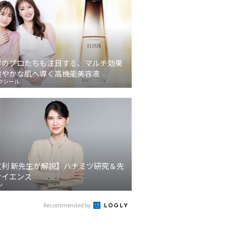
容のプロたちも注目する、マルチ効果
健やかな肌へ導く高機能美容液
クシール
友利 新先生が解説】ハチミツ研究＆先
サイエンス
ン
Recommended by