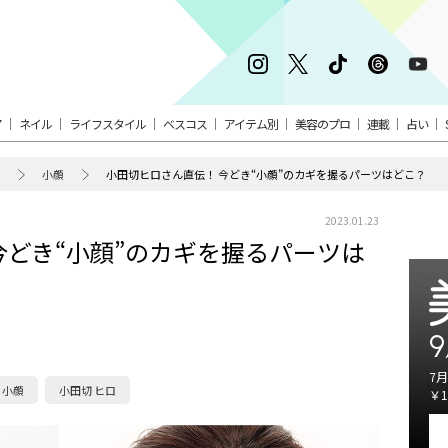
ア
ネイル
ライフスタイル
ベスコス
アイテム別
美容のプロ
連載
占い
小顔
小田切ヒロさん直伝！ 今どき“小顔”のカギを握るパーツはどこ？
2023.01.23
今どき“小顔”のカギを握るパーツは
9
7月
小顔
小田切 ヒロ
￥1