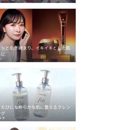
ュッと引き締まり、イキイキとした肌
象に
ン
うたびになめらかな肌に整えるクレン
ング
ルタ