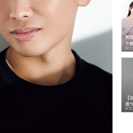
美
で
エリ
【
進
ゲラ