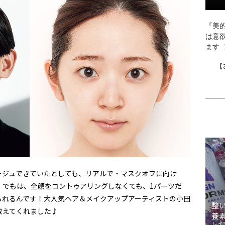
『美的
は意
ます
【
ージュできていたとしても、リアルで・マスクオフに向け
！でもは、全顔をコントゥアリングしなくても、1パーツだ
られるんです！大人気ヘア＆メイクアップアーティストの小田
整
教えてくれました♪
養
レイ