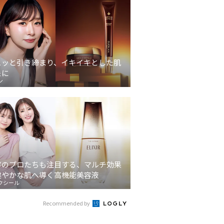
ュッと引き締まり、イキイキとした肌
象に
ン
容のプロたちも注目する、マルチ効果
健やかな肌へ導く高機能美容液
クシール
Recommended by