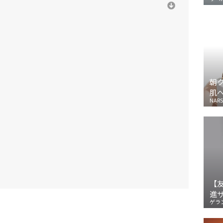
朝
肌
NARS
【
進
ゲラ