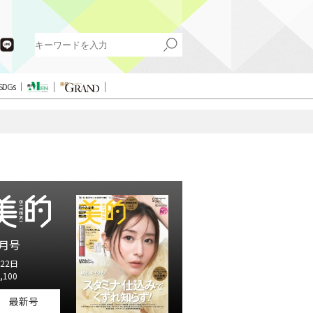
SDGs
月号
22日
,100
最新号