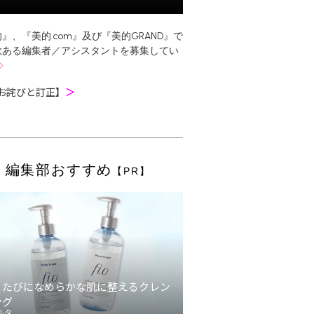
』、『美的.com』及び『美的GRAND』で
欲ある編集者／アシスタントを募集してい
お詫びと訂正】
＞
編集部おすすめ
【PR】
うたびになめらかな肌に整えるクレン
ング
ルタ