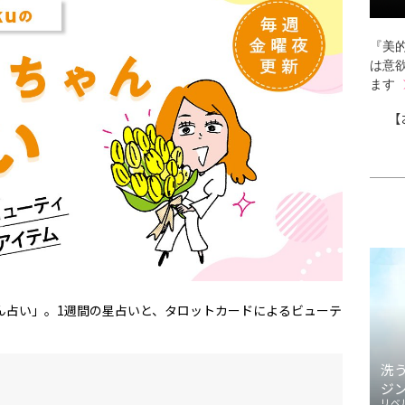
『美的
は意
ます
【
ゃん占い」。1週間の星占いと、タロットカードによるビューテ
。
洗
ジ
リベ