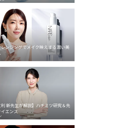
クレンジングでメイク映えする潤い美
へ
友利 新先生が解説】ハチミツ研究＆先
サイエンス
ン