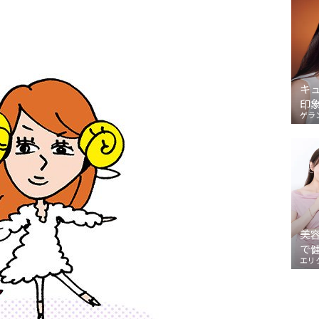
キ
印
ゲラ
美
で
エリ