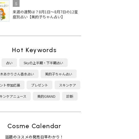
5
来週の運勢は？8月1日～8月7日の12星
座別占い【美的子ちゃん占い】
Hot Keywords
占い
Skyの上半期・下半期占い
木あかりさん香水占い
美的子ちゃん占い
ント参加応募
プレゼント
スキンケア
キンケアニュース
美的GRAND
診断
Cosme Calendar
話題のコスメの発売日早わかり！