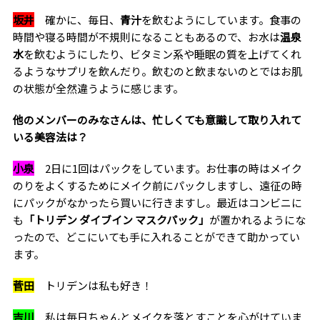
坂井
確かに、毎日、
青汁
を飲むようにしています。食事の
時間や寝る時間が不規則になることもあるので、お水は
温泉
水
を飲むようにしたり、ビタミン系や睡眠の質を上げてくれ
るようなサプリを飲んだり。飲むのと飲まないのとではお肌
の状態が全然違うように感じます。
――他のメンバーのみなさんは、忙しくても意識して取り入れて
いる美容法は？
小泉
2日に1回はパックをしています。お仕事の時はメイク
のりをよくするためにメイク前にパックしますし、遠征の時
にパックがなかったら買いに行きますし。最近はコンビニに
も
「トリデン ダイブイン マスクパック」
が置かれるようにな
ったので、どこにいても手に入れることができて助かってい
ます。
菅田
トリデンは私も好き！
吉川
私は毎日ちゃんとメイクを落とすことを心がけていま