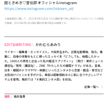
超ときめき♡宣伝部 オフィシャルInstagram
https://www.instagram.com/tokisen_sd/
※価格表記に関して：2021年3月31日までの公開記事で特に表記がないものについては税抜
き価格、2021年4月1日以降公開の記事は税込み価格です。
EDIT&WRITING：
かわむらあみり
ライター・編集者・エッセイスト。大阪府生まれ。出版社勤務後、独立。著
書に、自身の体験をもとに綴ったエッセイ本『どうしても、結婚したかっ
た。1000人の男性と出会った私の婚活ラプソディー』（発行：東京ニュース
通信社／発売：講談社）、ZINE『わたしたちの韓国ドラマ』がある。音楽、
日本・韓国のドラマやTV・映画といったエンタメから恋愛・婚活・育児など
女性向けジャンルを手がける。美容は超敏感肌ゆえに肌に合うやさしいアイ
テムを愛用。美的では「♯美的エンタメ部」を担当。
記事一覧へ
撮影：
楠本隆貴