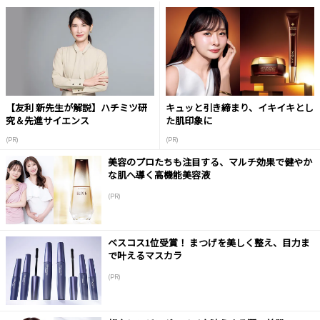
【友利 新先生が解説】ハチミツ研
キュッと引き締まり、イキイキとし
究＆先進サイエンス
た肌印象に
(PR)
(PR)
美容のプロたちも注目する、マルチ効果で健やか
な肌へ導く高機能美容液
(PR)
ベスコス1位受賞！ まつげを美しく整え、目力ま
で叶えるマスカラ
(PR)