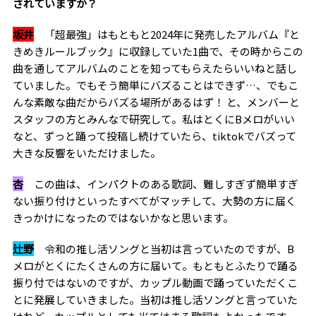
されていますか？
坂井
「超最強」はもともと2024年に発売したアルバム『と
きめきルールブック』に収録していた1曲で、その時からこの
曲を通してアルバムのことを知ってもらえたらいいねと話し
ていました。でもそう簡単にバズることはできず
…、でも
こ
んな素敵な曲だからバズる場所があるはず！ と、メンバーと
スタッフの方とみんなで研究して。私はとくにBメロがいい
なと、ずっと踊って投稿し続けていたら、tiktokでバズって
大きな反響をいただけました。
杏
この曲は、インパクトのある歌詞、難しすぎず簡単すぎ
ない振り付けといったすべてがマッチして、大勢の方に届く
きっかけになったのではないかなと思います。
辻野
令和の推し活ソングと当初は言っていたのですが、B
メロがとくにたくさんの方に届いて。もともとふたりで踊る
振り付ではないのですが、カップル動画で踊っていただくこ
とに発展していきました。当初は推し活ソングと言っていた