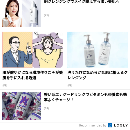
朝クレンジングでメイク映えする潤い美肌へ
(PR)
肌が健やかになる環境作りこそが美
洗うたびになめらかな肌に整えるク
肌を手に入れる近道
レンジング
(PR)
(PR)
整い系エナジードリンクでビタミンも栄養素も効
率よくチャージ！
(PR)
Recommended by