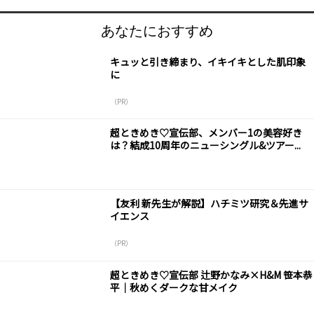
あなたにおすすめ
キュッと引き締まり、イキイキとした肌印象
に
（PR）
超ときめき♡宣伝部、メンバー1の美容好き
は？結成10周年のニューシングル&ツアー...
【友利 新先生が解説】ハチミツ研究＆先進サ
イエンス
（PR）
超ときめき♡宣伝部 辻野かなみ×H&M 笹本恭
平｜秋めくダークな甘メイク