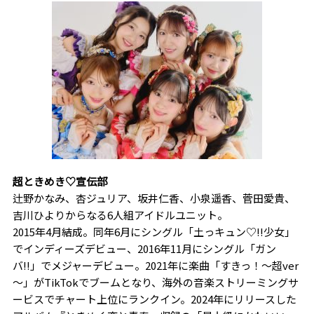
超ときめき♡宣伝部
辻野かなみ、杏ジュリア、坂井仁香、小泉遥香、菅田愛貴、
吉川ひよりからなる6人組アイドルユニット。
2015年4月結成。同年6月にシングル「土っキュン♡!!少女」
でインディーズデビュー、2016年11月にシングル「ガン
バ!!」でメジャーデビュー。2021年に楽曲「すきっ！～超ver
～」がTikTokでブームとなり、海外の音楽ストリーミングサ
ービスでチャート上位にランクイン。2024年にリリースした