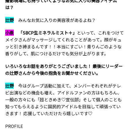
――撮影現場にも持っていくようなお気に入りの美容アイテム
は？
辻野
みんなお気に入りの美容液があるよね？
小泉
「SBCP生ミネラルミスト＋」
といって、これをつけて
メイクさんがマッサージしてくれることがあって。顔がキュ
ッと引き締まるんです！！本当にすごい！青りんごのような
香りがして、肌につけるだけでも気分が上がります。
――いろいろなお話をありがとうございました！ 最後にリーダー
の辻野さんから今後の抱負をお聞かせください。
辻野
今はグループ活動に加えて、メンバーそれぞれがテレ
ビ出演などの機会も増え、アイドルファンの方はもちろん、
一般の方々にも「超ときめき♡宣伝部」そして個人のことも
知ってもらえるように国民的アイドルを目指して頑張ってい
きます！ 応援していただけたら嬉しいです♡
PROFILE