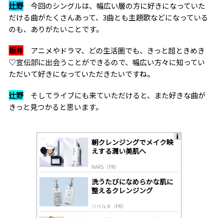
辻野
今回のシングルは、幅広い層の方に好きになっていた
だける曲がたくさんあって、3曲とも主題歌などになっている
のも、ありがたいことです。
坂井
アニメやドラマ、どの生活圏でも、きっと超ときめき
♡宣伝部に出会うことができるので、幅広い方々に知ってい
ただいて好きになっていただきたいですね。
辻野
そしてライブにも来ていただけると、また好きな曲が
きっと見つかると思います。
朝クレンジングでメイク映
A
えする潤い美肌へ
ds
by
NARS（PR）
lo
gl
洗うたびになめらかな肌に
y
整えるクレンジング
リベルタ（PR）