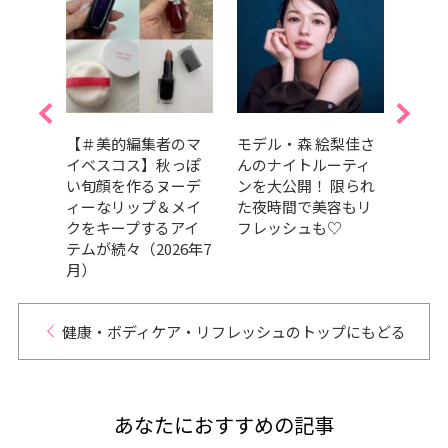
はど
【＃美的編集者のマ
モデル・森 絵梨佳さ
紫外
｜齋
イベスコス】秋っぽ
んのナイトルーティ
は、
寄稿
い旬顔を作るヌーデ
ンを大公開！ 限られ
数使
ィーなリップ＆メイ
た夜時間で美容もリ
すべ
クをキープするアイ
フレッシュも♡
は？
テムが続々（2026年7
月）
健康・ボディケア・リフレッシュのトップにもどる
あなたにおすすめの記事