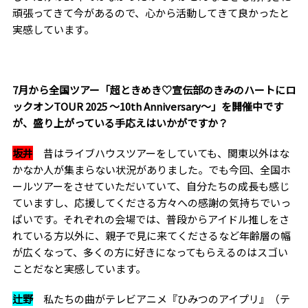
頑張ってきて今があるので、心から活動してきて良かったと
実感しています。
――7月から全国ツアー「超ときめき♡宣伝部のきみのハートにロ
ックオンTOUR 2025 〜10th Anniversary〜」を開催中です
が、盛り上がっている手応えはいかがですか？
坂井
昔はライブハウスツアーをしていても、関東以外はな
かなか人が集まらない状況がありました。でも今回、全国ホ
ールツアーをさせていただいていて、自分たちの成長も感じ
ていますし、応援してくださる方々への感謝の気持ちでいっ
ぱいです。それぞれの会場では、普段からアイドル推しをさ
れている方以外に、親子で見に来てくださるなど年齢層の幅
が広くなって、多くの方に好きになってもらえるのはスゴい
ことだなと実感しています。
辻野
私たちの曲がテレビアニメ『ひみつのアイプリ』（テ