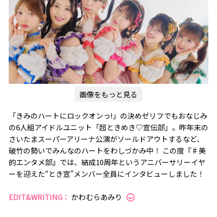
画像をもっと見る
「きみのハートにロックオンっ!」の決めゼリフでもおなじみ
の6人組アイドルユニット「超ときめき♡宣伝部」。昨年末の
さいたまスーパーアリーナ公演がソールドアウトするなど、
破竹の勢いでみんなのハートをわしづかみ中！ この度『♯美
的エンタメ部』では、結成10周年というアニバーサリーイヤ
ーを迎えた“とき宣”メンバー全員にインタビューしました！
EDIT&WRITING：
かわむらあみり