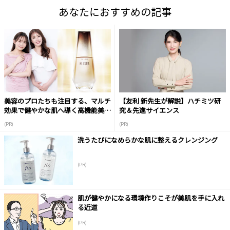
あなたにおすすめの記事
美容のプロたちも注目する、マルチ
【友利 新先生が解説】ハチミツ研
効果で健やかな肌へ導く高機能美容
究＆先進サイエンス
液
(PR)
(PR)
洗うたびになめらかな肌に整えるクレンジング
(PR)
肌が健やかになる環境作りこそが美肌を手に入れ
る近道
(PR)