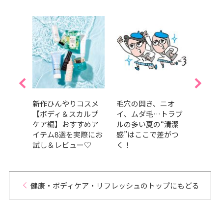
入浴剤
新作ひんやりコスメ
毛穴の開き、ニオ
【20
やクナ
【ボディ＆スカルプ
イ、ムダ毛…トラブ
電1
ス受
ケア編】おすすめア
ルの多い夏の“清潔
賞・
ドを
イテム8選を実際にお
感”はここで差がつ
アイ
試し＆レビュー♡
く！
健康・ボディケア・リフレッシュのトップにもどる