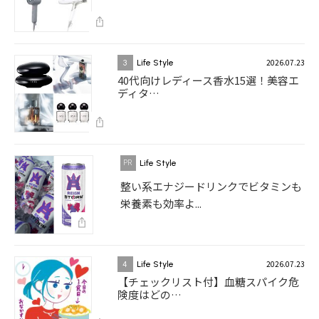
2026.07.23
3
Life Style
40代向けレディース香水15選！美容エ
ディタ…
Life Style
整い系エナジードリンクでビタミンも
栄養素も効率よ...
2026.07.23
4
Life Style
【チェックリスト付】血糖スパイク危
険度はどの…