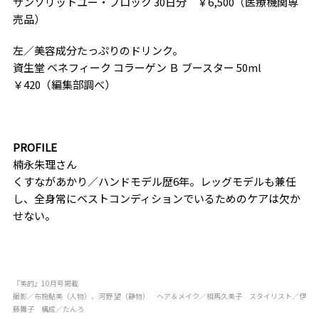
サンソリットユー・ブロック 30日分 ￥6,500（医療機関専
売品）
左／美容成分たっぷりのドリンク。
資生堂 ベネフィーク コラーゲン Ｂ ブースター 50ml
￥420（編集部調べ）
PROFILE
楠永朱理さん
くすながあかり／ハンドモデル歴6年。レッグモデルも兼任
し、全身常にベストコンディションでいるためのケアは欠か
せない。
『美的』10月号掲載
撮影／布施鮎美（人物）、河野 望（静物） ヘア＆メイク／相馬久美子 スタイリスト／伊
藤舞子 構成／たんろ