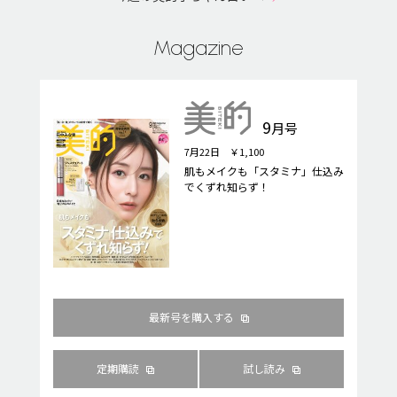
Magazine
9
月号
7月22日 ￥1,100
肌もメイクも「スタミナ」仕込み
でくずれ知らず！
最新号を購入する
定期購読
試し読み