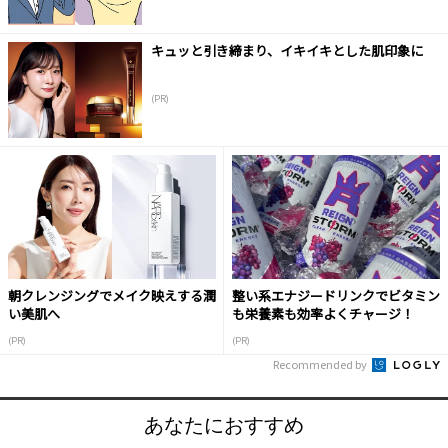
キュッと引き締まり、イキイキとした肌印象に
(PR)
朝クレンジングでメイク映えする潤
整い系エナジードリンクでビタミン
い美肌へ
も栄養素も効率よくチャージ！
(PR)
(PR)
Recommended by
あなたにおすすめ